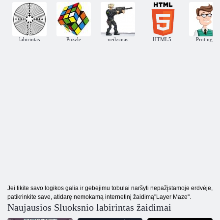
labirintas
Puzzle
veiksmas
HTML5
Protingas
Jei tikite savo logikos galia ir gebėjimu tobulai naršyti nepažįstamoje erdvėje,
patikrinkite save, atidarę nemokamą internetinį žaidimą"Layer Maze".
Naujausios Sluoksnio labirintas žaidimai