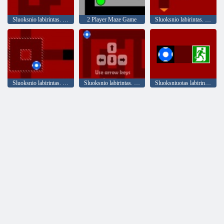
Sluoksnio labirintas. 5 dalis: Jungikliai
2 Player Maze Game
Sluoksnio labirintas. 4 dalis: Spalva chaosas
Sluoksnio labirintas. 3 dalis: Cheat laiką
Sluoksnio labirintas. 2 dalis uždaryta būdai
Sluoksniuotas labirintas