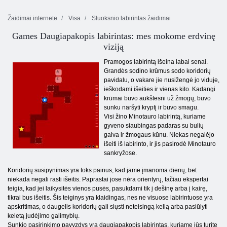
Žaidimai internete
Visa
Sluoksnio labirintas žaidimai
Games Daugiapakopis labirintas: mes mokome erdvinę
viziją
Pramogos labirintą išeina labai senai.
Grandės sodino krūmus sodo koridorių
pavidalu, o vakare jie nusižengė jo viduje,
ieškodami išeities ir vienas kito. Kadangi
krūmai buvo aukštesni už žmogų, buvo
sunku naršyti kryptį ir buvo smagu.
Visi žino Minotauro labirintą, kuriame
gyveno siaubingas padaras su bulių
galva ir žmogaus kūnu. Niekas negalėjo
išeiti iš labirinto, ir jis pasirodė Minotauro
sankryžose.
Koridorių susipynimas yra toks painus, kad jame įmanoma dienų, bet
niekada negali rasti išeitis. Paprastai jose nėra orientyrų, tačiau ekspertai
teigia, kad jei laikysitės vienos pusės, pasukdami tik į dešinę arba į kairę,
tikrai bus išeitis. Šis teiginys yra klaidingas, nes ne visuose labirintuose yra
apskritimas, o daugelis koridorių gali siųsti neteisingą kelią arba pasiūlyti
keletą judėjimo galimybių.
Sunkio pasirinkimo pavyzdys yra daugiapakopis labirintas, kuriame jūs turite