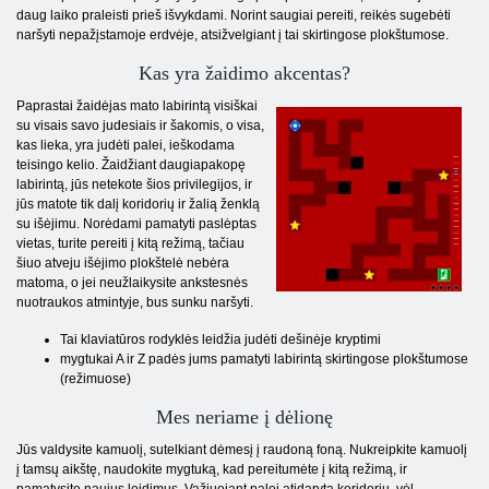
daug laiko praleisti prieš išvykdami. Norint saugiai pereiti, reikės sugebėti
naršyti nepažįstamoje erdvėje, atsižvelgiant į tai skirtingose ​​plokštumose.
Kas yra žaidimo akcentas?
Paprastai žaidėjas mato labirintą visiškai
su visais savo judesiais ir šakomis, o visa,
kas lieka, yra judėti palei, ieškodama
teisingo kelio. Žaidžiant daugiapakopę
labirintą, jūs netekote šios privilegijos, ir
jūs matote tik dalį koridorių ir žalią ženklą
su išėjimu. Norėdami pamatyti paslėptas
vietas, turite pereiti į kitą režimą, tačiau
šiuo atveju išėjimo plokštelė nebėra
matoma, o jei neužlaikysite ankstesnės
nuotraukos atmintyje, bus sunku naršyti.
Tai klaviatūros rodyklės leidžia judėti dešinėje kryptimi
mygtukai A ir Z padės jums pamatyti labirintą skirtingose ​​plokštumose
(režimuose)
Mes neriame į dėlionę
Jūs valdysite kamuolį, sutelkiant dėmesį į raudoną foną. Nukreipkite kamuolį
į tamsų aikštę, naudokite mygtuką, kad pereitumėte į kitą režimą, ir