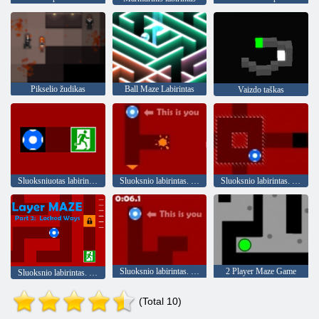
Pikselio žudikas
Ball Maze Labirintas
Vaizdo taškas
Sluoksniuotas labirintas
Sluoksnio labirintas. 4 dalis: Spalva chaosas
Sluoksnio labirintas. 3 dalis: Cheat laiką
Sluoksnio labirintas. 5 dalis: Jungikliai
2 Player Maze Game
Sluoksnio labirintas. 2 dalis uždaryta būdai
(Total 10)