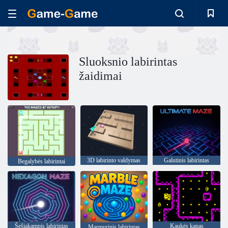
Sluoksnio labirintas
žaidimai
3D labirinto valdymas
Galutinis labirintas
Begalybės labirintai
Šešiakampis labirintas
Kaukės kapas
Marmurinis labirintas