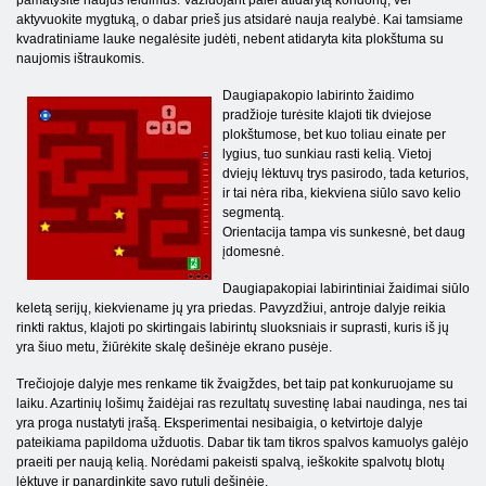
pamatysite naujus leidimus. Važiuojant palei atidarytą koridorių, vėl
aktyvuokite mygtuką, o dabar prieš jus atsidarė nauja realybė. Kai tamsiame
kvadratiniame lauke negalėsite judėti, nebent atidaryta kita plokštuma su
naujomis ištraukomis.
Daugiapakopio labirinto žaidimo
pradžioje turėsite klajoti tik dviejose
plokštumose, bet kuo toliau einate per
lygius, tuo sunkiau rasti kelią. Vietoj
dviejų lėktuvų trys pasirodo, tada keturios,
ir tai nėra riba, kiekviena siūlo savo kelio
segmentą.
Orientacija tampa vis sunkesnė, bet daug
įdomesnė.
Daugiapakopiai labirintiniai žaidimai siūlo
keletą serijų, kiekviename jų yra priedas. Pavyzdžiui, antroje dalyje reikia
rinkti raktus, klajoti po skirtingais labirintų sluoksniais ir suprasti, kuris iš jų
yra šiuo metu, žiūrėkite skalę dešinėje ekrano pusėje.
Trečiojoje dalyje mes renkame tik žvaigždes, bet taip pat konkuruojame su
laiku. Azartinių lošimų žaidėjai ras rezultatų suvestinę labai naudinga, nes tai
yra proga nustatyti įrašą. Eksperimentai nesibaigia, o ketvirtoje dalyje
pateikiama papildoma užduotis. Dabar tik tam tikros spalvos kamuolys galėjo
praeiti per naują kelią. Norėdami pakeisti spalvą, ieškokite spalvotų blotų
lėktuve ir panardinkite savo rutulį dešinėje.