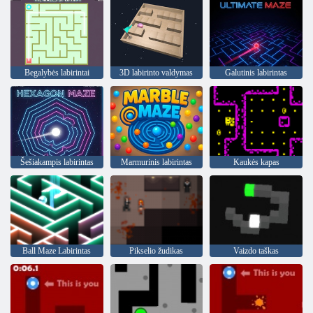
Begalybės labirintai
3D labirinto valdymas
Galutinis labirintas
Šešiakampis labirintas
Marmurinis labirintas
Kaukės kapas
Ball Maze Labirintas
Pikselio žudikas
Vaizdo taškas