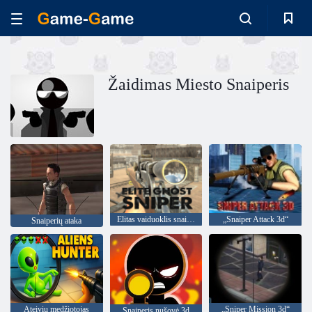
Žaidimas Miesto Snaiperis
Elitas vaiduoklis snaiperis
„Snaiper Attack 3d“
Snaiperių ataka
Ateivių medžiotojas
„Sniper Mission 3d“
Snaiperis nušovė 3d