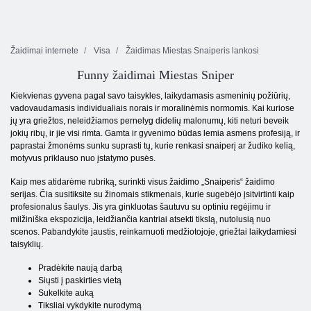
Žaidimai internete
Visa
Žaidimas Miestas Snaiperis lankosi
Funny žaidimai Miestas Sniper
Kiekvienas gyvena pagal savo taisykles, laikydamasis asmeninių požiūrių,
vadovaudamasis individualiais norais ir moralinėmis normomis. Kai kuriose
jų yra griežtos, neleidžiamos pernelyg didelių malonumų, kiti neturi beveik
jokių ribų, ir jie visi rimta. Gamta ir gyvenimo būdas lemia asmens profesiją, ir
paprastai žmonėms sunku suprasti tų, kurie renkasi snaiperį ar žudiko kelią,
motyvus priklauso nuo įstatymo pusės.
Kaip mes atidarėme rubriką, surinkti visus žaidimo „Snaiperis“ žaidimo
serijas. Čia susitiksite su žinomais stikmenais, kurie sugebėjo įsitvirtinti kaip
profesionalus šaulys. Jis yra ginkluotas šautuvu su optiniu regėjimu ir
milžiniška ekspozicija, leidžiančia kantriai atsekti tikslą, nutolusią nuo
scenos. Pabandykite jaustis, reinkarnuoti medžiotojoje, griežtai laikydamiesi
taisyklių.
Pradėkite naują darbą
Siųsti į paskirties vietą
Sukelkite auką
Tiksliai vykdykite nurodymą