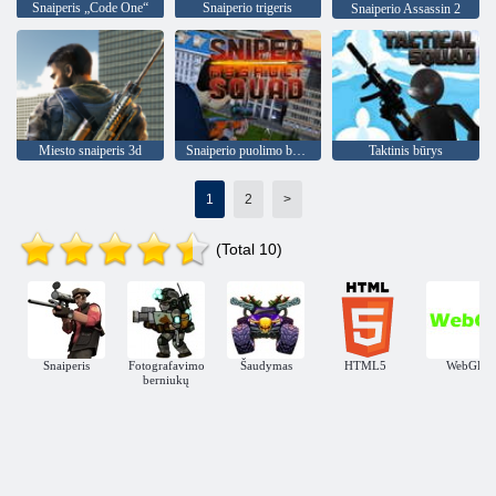
Snaiperis „Code One“
Snaiperio trigeris
Snaiperio Assassin 2
Miesto snaiperis 3d
Snaiperio puolimo būrys
Taktinis būrys
1
2
>
(Total 10)
Snaiperis
Fotografavimo
Šaudymas
HTML5
WebGL
berniukų