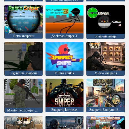
Retro snaiperis
„Stickman Sniper 3“
Snaiperis misija
Legendinis snaiperis
Puikus snukis
Miesto snaiperis
Snaiperių korpusas
Snaiperio šaudymo žaidimas
Miesto medžiotojas „Snaiperis“