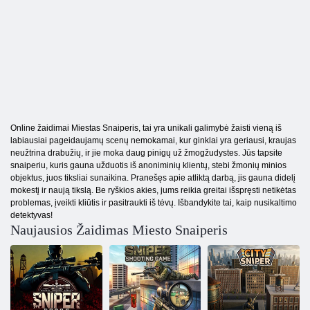
Online žaidimai Miestas Snaiperis, tai yra unikali galimybė žaisti vieną iš
labiausiai pageidaujamų scenų nemokamai, kur ginklai yra geriausi, kraujas
neužtrina drabužių, ir jie moka daug pinigų už žmogžudystes. Jūs tapsite
snaiperiu, kuris gauna užduotis iš anoniminių klientų, stebi žmonių minios
objektus, juos tiksliai sunaikina. Pranešęs apie atliktą darbą, jis gauna didelį
mokestį ir naują tikslą. Be ryškios akies, jums reikia greitai išspręsti netikėtas
problemas, įveikti kliūtis ir pasitraukti iš tėvų. Išbandykite tai, kaip nusikaltimo
detektyvas!
Naujausios Žaidimas Miesto Snaiperis