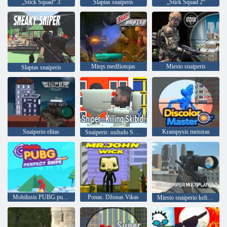
„Stick Squad“ 3
Slaptas snaiperis
„Stick Squad 2“
Miręs medžiotojas
Miesto snaiperis
Slaptas snaiperis
Snaiperio elitas
Krampysis meistras
Snaiperis: nužudo Skibidį
Mobilusis PUBG puikus cnipe
Ponas. Džonas Vikas
Miesto snaiperio kelių žaidėjų 2