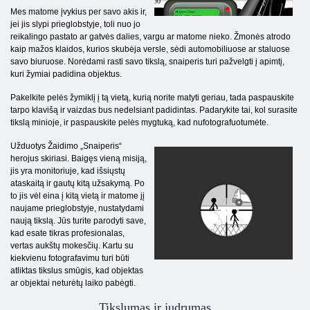
Mes matome įvykius per savo akis ir,
jei jis slypi prieglobstyje, toli nuo jo
reikalingo pastato ar gatvės dalies, vargu ar matome nieko. Žmonės atrodo
kaip mažos klaidos, kurios skubėja versle, sėdi automobiliuose ar staluose
savo biuruose. Norėdami rasti savo tikslą, snaiperis turi pažvelgti į apimtį,
kuri žymiai padidina objektus.
Pakelkite pelės žymiklį į tą vietą, kurią norite matyti geriau, tada paspauskite
tarpo klavišą ir vaizdas bus nedelsiant padidintas. Padarykite tai, kol surasite
tikslą minioje, ir paspauskite pelės mygtuką, kad nufotografuotumėte.
Užduotys Žaidimo „Snaiperis“
herojus skiriasi. Baigęs vieną misiją,
jis yra monitoriuje, kad išsiųstų
ataskaitą ir gautų kitą užsakymą. Po
to jis vėl eina į kitą vietą ir matome jį
naujame prieglobstyje, nustatydami
naują tikslą. Jūs turite parodyti save,
kad esate tikras profesionalas,
vertas aukštų mokesčių. Kartu su
kiekvienu fotografavimu turi būti
atliktas tikslus smūgis, kad objektas
ar objektai neturėtų laiko pabėgti.
Tikslumas ir judrumas