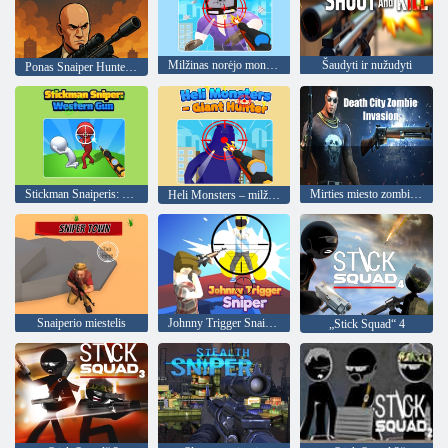
Milžinas norėjo monstro
Šaudyti ir nužudyti
Ponas Snaiper Hunter Frenzy
Stickman Snaiperis: Vakarų ginklas
Mirties miesto zombių invazija
Heli Monsters – milžiniškas medžiotojas
Snaiperio miestelis
Johnny Trigger Snaiperis
„Stick Squad“ 4