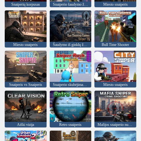
Snaiperių korpusas
Snaiperio šaudymo žaidimas
Miesto snaiperis
Miesto snaiperis
Šaudymo iš ginklų žaidimai: Snaiperis 3D
Bull Time Shooter
Snaiperis vs Snaiperis
Snaiperio skubėjimas: „Target Blitz“.
Miesto snaiperis
Aiški vizija
Retro snaiperis
Mafijos snaiperio nusikaltimų šaudymas