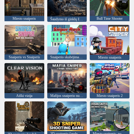
Miesto snaiperis
Bull Time Shooter
Šaudymo iš ginklų žaidimai: Snaiperis 3D
Snaiperis vs Snaiperis
Snaiperio skubėjimas: „Target Blitz“.
Miesto snaiperis
Aiški vizija
Mafijos snaiperio nusikaltimų šaudymas
Miesto snaiperis 2
3D snaiperio šaudymo žaidimas
Miesto snaiperis: požemio medžioklė