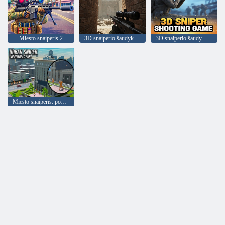
Miesto snaiperis 2
3D snaiperio šaudyklės neprisijungus šaudymo žaidimai
3D snaiperio šaudymo žaidimas
Miesto snaiperis: požemio medžioklė