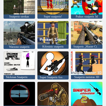
Snaiperio streikas
Super snaiperis!
Puikus snaiperis 3d
Kišeninis snaiperis
Snaiperis „Master City Hunter“
Warzono snaiperis
Stickman Snaiperis: Bakstelėkite nužudyti
Snaiperio meistras 3D
Super Snaiperis Assassin