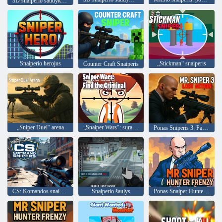
3D snaiperio šaudyklės neprisijungus šaudymo žaidimai
Snaiperio herojus
„Stickman“ snaiperis
Counter Craft Snaiperis
„Sniper Duel“ arena
„Snaiper Wars“: suraskite nusikaltėlį
Ponas Sniperis 3: Paskutinis veiksmas
CS: Komandos snaiperiai
Snaiperio šaulys
Ponas Snaiper Hunter Frenzy