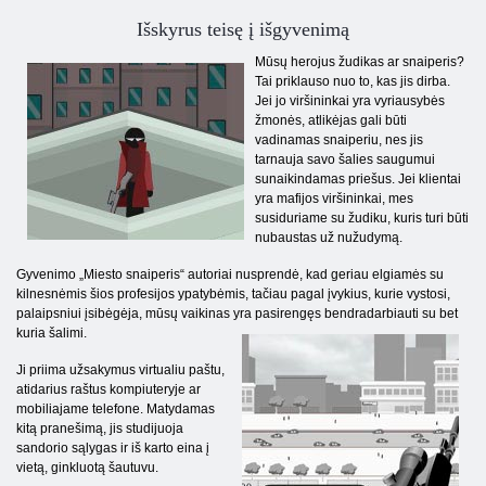
Išskyrus teisę į išgyvenimą
Mūsų herojus žudikas ar snaiperis?
Tai priklauso nuo to, kas jis dirba.
Jei jo viršininkai yra vyriausybės
žmonės, atlikėjas gali būti
vadinamas snaiperiu, nes jis
tarnauja savo šalies saugumui
sunaikindamas priešus. Jei klientai
yra mafijos viršininkai, mes
susiduriame su žudiku, kuris turi būti
nubaustas už nužudymą.
Gyvenimo „Miesto snaiperis“ autoriai nusprendė, kad geriau elgiamės su
kilnesnėmis šios profesijos ypatybėmis, tačiau pagal įvykius, kurie vystosi,
palaipsniui įsibėgėja, mūsų vaikinas yra pasirengęs bendradarbiauti su bet
kuria šalimi.
Ji priima užsakymus virtualiu paštu,
atidarius raštus kompiuteryje ar
mobiliajame telefone. Matydamas
kitą pranešimą, jis studijuoja
sandorio sąlygas ir iš karto eina į
vietą, ginkluotą šautuvu.