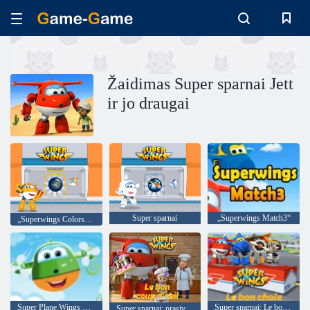
Žaidimas Super sparnai Jett
ir jo draugai
Super sparnai
„Superwings Match3“
„Superwings Colorswitch“
Super Plane Wings Kid metro banglentininkų bėgikas
Super sparnai: Le bon choix
Super sparnai: prasiveržimas