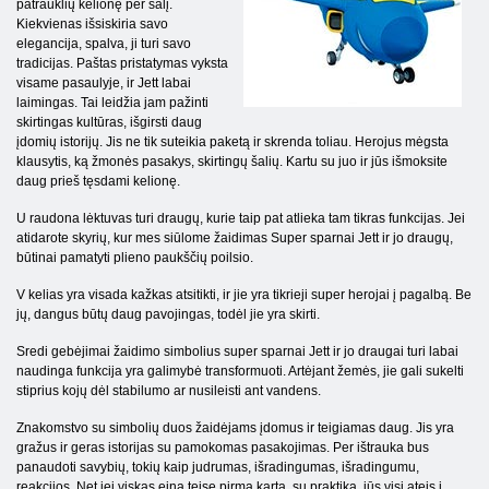
patrauklių kelionę per šalį.
Kiekvienas išsiskiria savo
elegancija, spalva, ji turi savo
tradicijas. Paštas pristatymas vyksta
visame pasaulyje, ir Jett labai
laimingas. Tai leidžia jam pažinti
skirtingas kultūras, išgirsti daug
įdomių istorijų. Jis ne tik suteikia paketą ir skrenda toliau. Herojus mėgsta
klausytis, ką žmonės pasakys, skirtingų šalių. Kartu su juo ir jūs išmoksite
daug prieš tęsdami kelionę.
U raudona lėktuvas turi draugų, kurie taip pat atlieka tam tikras funkcijas. Jei
atidarote skyrių, kur mes siūlome žaidimas Super sparnai Jett ir jo draugų,
būtinai pamatyti plieno paukščių poilsio.
V kelias yra visada kažkas atsitikti, ir jie yra tikrieji super herojai į pagalbą. Be
jų, dangus būtų daug pavojingas, todėl jie yra skirti.
Sredi gebėjimai žaidimo simbolius super sparnai Jett ir jo draugai turi labai
naudinga funkcija yra galimybė transformuoti. Artėjant žemės, jie gali sukelti
stiprius kojų dėl stabilumo ar nusileisti ant vandens.
Znakomstvo su simbolių duos žaidėjams įdomus ir teigiamas daug. Jis yra
gražus ir geras istorijas su pamokomas pasakojimas. Per ištrauka bus
panaudoti savybių, tokių kaip judrumas, išradingumas, išradingumu,
reakcijos. Net jei viskas eina teisę pirmą kartą, su praktika, jūs visi ateis į