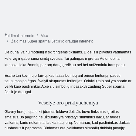
Žaidimai internete
Visa
Žaidimas Super sparnai Jett ir jo draugai interneto
Jie būna įvairių modelių ir skirtingiems tikslams. Didelis ir pilvotas vadinamas
keleivių ir gabenama šimtą svečius. Tai galingas ir greitas Automobiliai,
kurios atlieka žmonių per orą daug greičiau nei bet antžeminiu transportu.
Esche turi kovinių orlaivių, kad lašas bombų ant priešo teritoriją, padėti
sausumos pajėgos išvalyti okupuotas teritorijas. Orlaivių taip pat yra sporto ar
veikti kaip paštininkai. Apie šių simbolių ir pasakyti žaidimą Super sparnai
Jett ir jo draugai.
Veselye oro priklyucheniya
Glavny herojus pateikti įdomus lėktuvo Jett. Jis buvo linksmas, greitas,
smalsus. Jo pagrindinė užduotis yra pristatyti siuntinius laiku, ar raides
vaikams, kurie nekantriai laukia naujienų. Nemanau, kad paštininkas darbas
nuobodus ir paprastas. Būdamas ore, veikiamas simbolių rinkinių pavojų: