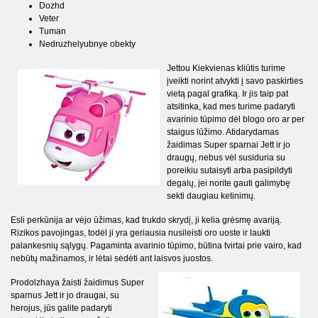
Dozhd
Veter
Tuman
Nedruzhelyubnye obekty
Jettou Kiekvienas kliūtis turime
įveikti norint atvykti į savo paskirties
vietą pagal grafiką. Ir jis taip pat
atsitinka, kad mes turime padaryti
avarinio tūpimo dėl blogo oro ar per
staigus lūžimo. Atidarydamas
žaidimas Super sparnai Jett ir jo
draugų, nebus vėl susiduria su
poreikiu sutaisyti arba pasipildyti
degalų, jei norite gauti galimybę
sekti daugiau ketinimų.
Esli perkūnija ar vėjo ūžimas, kad trukdo skrydį, ji kelia grėsmę avariją.
Rizikos pavojingas, todėl ji yra geriausia nusileisti oro uoste ir laukti
palankesnių sąlygų. Pagaminta avarinio tūpimo, būtina tvirtai prie vairo, kad
nebūtų mažinamos, ir lėtai sėdėti ant laisvos juostos.
Prodolzhaya žaisti žaidimus Super
sparnus Jett ir jo draugai, su
herojus, jūs galite padaryti