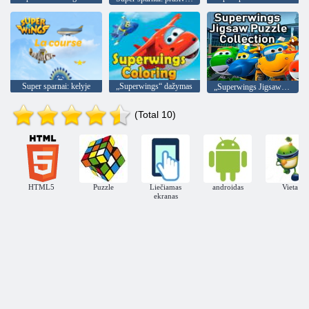
Super sparnai: kelyje
„Superwings“ dažymas
„Superwings Jigsaw Puzzle“ kolekcija
(Total 10)
HTML5
Puzzle
Liečiamas
androidas
Vieta
ekranas