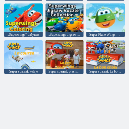
„Superwings“ dažymas
„Superwings Jigsaw Puzzle“ kolekcija
Super Plane Wings Kid metro banglentininkų bėgikas
Super sparnai: kelyje
Super sparnai: prasiveržimas
Super sparnai: Le bon choix