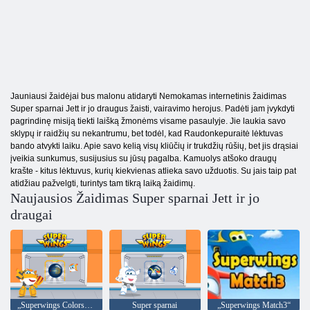
Jauniausi žaidėjai bus malonu atidaryti Nemokamas internetinis žaidimas
Super sparnai Jett ir jo draugus žaisti, vairavimo herojus. Padėti jam įvykdyti
pagrindinę misiją tiekti laišką žmonėms visame pasaulyje. Jie laukia savo
sklypų ir raidžių su nekantrumu, bet todėl, kad Raudonkepuraitė lėktuvas
bando atvykti laiku. Apie savo kelią visų kliūčių ir trukdžių rūšių, bet jis drąsiai
įveikia sunkumus, susijusius su jūsų pagalba. Kamuolys atšoko draugų
krašte - kitus lėktuvus, kurių kiekvienas atlieka savo užduotis. Su jais taip pat
atidžiau pažvelgti, turintys tam tikrą laiką žaidimų.
Naujausios Žaidimas Super sparnai Jett ir jo
draugai
„Superwings Colorswitch“
Super sparnai
„Superwings Match3“