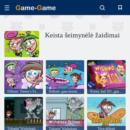
Keista šeimynėlė žaidimai
Dėlionė: Timmy's Fairy Family
Dėlionė: gana keistai tėvai
Norint, kad 101 „gana nepaprastas“ jaunuolis
Trilogija"Wishologija"1 skyrius: Pasirinkta Vienas!
Tėvų dėlionė
Trilogija"Wishologijos trilogija"3 skyrius. Pasirinkto"One"sugrįžimas!