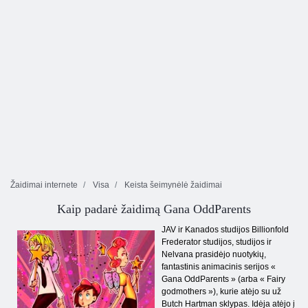
Žaidimai internete
Visa
Keista šeimynėlė žaidimai
Kaip padarė žaidimą Gana OddParents
JAV ir Kanados studijos Billionfold
Frederator studijos, studijos ir
Nelvana prasidėjo nuotykių,
fantastinis animacinis serijos «
Gana OddParents » (arba « Fairy
godmothers »), kurie atėjo su už
Butch Hartman sklypas. Idėja atėjo į