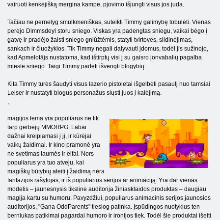
vairuoti kenkėjišką mergina kampe, pjovimo išjungti visus jos juda.
Tačiau ne pernelyg smulkmeniškas, suteikti Timmy galimybę tobulėti. Vienas
perėjo Dimmsdeyl storu sniego. Viskas yra padengtas sniegu, vaikai bėgo į
gatvę ir pradėjo žaisti sniego gniūžtėmis, statyti tvirtoves, slidinėjimas,
sankach ir čiuožyklos. Tik Timmy negali dalyvauti įdomus, todėl jis sužinojo,
kad Apmelotājs nustatoma, kad ištirptų visi į su gaisro jonvabalių pagalba
mieste sniego. Taigi Timmy padėti išvengti blogybių.
Kita Timmy turės šaudyti visus lazerio pistoletai išgelbėti pasaulį nuo tamsiai
Leiser ir nustatyti blogus personažus siųsti juos į kalėjimą.
,
magijos tema yra populiarus ne tik
tarp gerbėjų MMORPG. Labai
dažnai kreipiamasi į jį, ir kūrėjai
vaikų žaidimai. Ir kino pramonė yra
ne svetimas laumės ir elfai. Nors
populiarus yra tuo atveju, kai
magiškų būtybių ateiti į žaidimą nėra
fantazijos rašytojas, ir iš populiarios serijos ar animaciją. Yra dar vienas
modelis – jaunesnysis tikslinė auditorija žiniasklaidos produktas – daugiau
magija kartu su humoru. Pavyzdžiui, populiarus animacinis serijos jaunosios
auditorijos, "Gana OddParents" tiesiog patinka. Įspūdingos nuotykius ten
berniukas patikimai pagardai humoro ir ironijos tiek. Todėl šie produktai išeiti