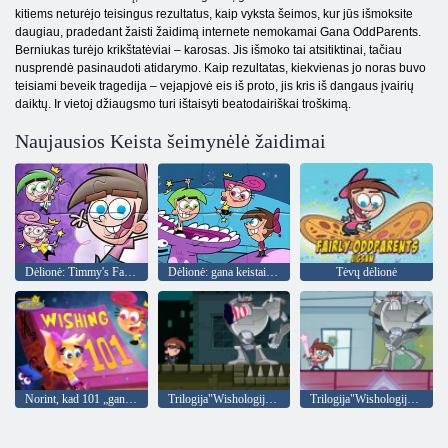
kitiems neturėjo teisingus rezultatus, kaip vyksta šeimos, kur jūs išmoksite
daugiau, pradedant žaisti žaidimą internete nemokamai Gana OddParents.
Berniukas turėjo krikštatėviai – karosas. Jis išmoko tai atsitiktinai, tačiau
nusprendė pasinaudoti atidarymo. Kaip rezultatas, kiekvienas jo noras buvo
teisiami beveik tragedija – vejapjovė eis iš proto, jis kris iš dangaus įvairių
daiktų. Ir vietoj džiaugsmo turi ištaisyti beatodairiškai troškimą.
Naujausios Keista šeimynėlė žaidimai
Dėlionė: Timmy's Fairy Family
Dėlionė: gana keistai tėvai
Tėvų dėlionė
Norint, kad 101 „gana nepaprastas“ jaunuolis
Trilogija"Wishologija"1 skyrius: Pasirinkta Vienas!
Trilogija"Wishologijos trilogija"3 skyrius. Pasirinkto"One"sugrįžimas!