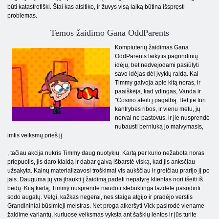
būti katastrofiški. Štai kas atsitiko, ir žuvys visą laiką būtina išspręsti
problemas.
Temos žaidimo Gana OddParents
Kompiuterių žaidimas Gana
OddParents laikytis pagrindinių
idėjų, bet nedvejodami pasiūlyti
savo idėjas dėl įvykių raidą. Kai
Timmy galvoja apie kitą noras, ir
paaiškėja, kad ydingas, Vanda ir
"Cosmo ateiti į pagalbą. Bet jie turi
kantrybės ribos, ir vienu metu, jų
nervai ne pastovus, ir jie nusprendė
nubausti berniuką jo maivymasis,
imtis veiksmų prieš jį.
, tačiau akcija nukris Timmy daug nuotykių. Kartą per kurio nežabota noras
priepuolis, jis daro klaidą ir dabar galvą išbarstė viską, kad jis anksčiau
užsakyta. Kalnų materializavosi troškimai vis aukščiau ir greičiau prarijo jį po
jais. Dauguma jų yra įtraukti į žaidimą padėti nepatyrę klientas nori išeiti iš
bėdų. Kitą kartą, Timmy nusprendė naudoti stebuklinga lazdele pasodinti
sodo augalų. Vėlgi, kažkas negerai, nes staiga atgijo ir pradėjo verstis
Grandininiai būsimieji meistras. Net proga atkeršyti Vick pasirodė viename
žaidime variantų, kuriuose veiksmas vyksta ant šaškių lentos ir jūs turite