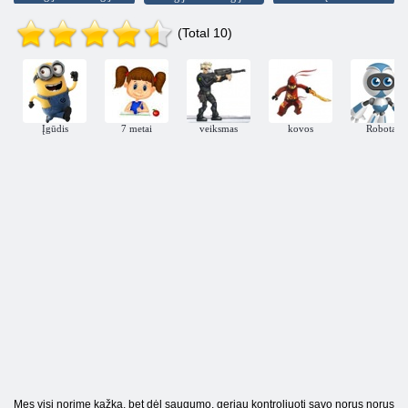
(Total 10)
Įgūdis
7 metai
veiksmas
kovos
Robotai
Mes visi norime kažką, bet dėl ​​saugumo, geriau kontroliuoti savo norus norus