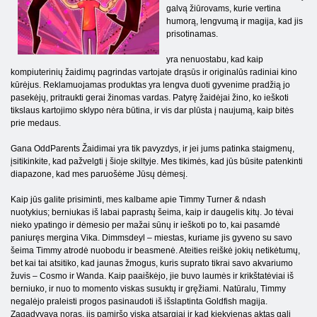
galvą žiūrovams, kurie vertina
humorą, lengvumą ir magija, kad jis
prisotinamas.
yra nenuostabu, kad kaip
kompiuterinių žaidimų pagrindas vartojate drąsūs ir originalūs radiniai kino
kūrėjus. Reklamuojamas produktas yra lengva duoti gyvenime pradžią jo
pasekėjų, pritraukti gerai žinomas vardas. Patyrę žaidėjai žino, ko ieškoti
tikslaus kartojimo sklypo nėra būtina, ir vis dar plūsta į naujumą, kaip bitės
prie medaus.
Gana OddParents Žaidimai yra tik pavyzdys, ir jei jums patinka staigmenų,
įsitikinkite, kad pažvelgti į šioje skiltyje. Mes tikimės, kad jūs būsite patenkinti
diapazone, kad mes paruošėme Jūsų dėmesį.
Kaip jūs galite prisiminti, mes kalbame apie Timmy Turner & ndash
nuotykius; berniukas iš labai paprastų šeima, kaip ir daugelis kitų. Jo tėvai
nieko ypatingo ir dėmesio per mažai sūnų ir ieškoti po to, kai pasamdė
paniuręs mergina Vika. Dimmsdeyl – miestas, kuriame jis gyveno su savo
šeima Timmy atrodė nuobodu ir beasmenė. Ateities reiškė jokių netikėtumų,
bet kai tai atsitiko, kad jaunas žmogus, kuris suprato tikrai savo akvariumo
žuvis – Cosmo ir Wanda. Kaip paaiškėjo, jie buvo laumės ir krikštatėviai iš
berniuko, ir nuo to momento viskas susuktų ir gręžiami. Natūralu, Timmy
negalėjo praleisti progos pasinaudoti iš išslaptinta Goldfish magija.
Zagadyvaya noras, jis pamiršo viską atsargiai ir kad kiekvienas aktas gali