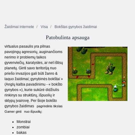
Žaidimai internete
Visa
Bokštas gynybos žaidimai
Patobulinta apsauga
virtualus pasaulis yra pilnas
pavojingų agresorių, auginančioms
nerimo ir problemų taikos
gyvenviečių, karalystes, ar net ištisų
planetų. Ginti savo teritoriją nuo
priešo invazijos gali būti žanro &
laquo žaidimai; gynybinės bokštai »
(Anglų kalba pavadinimu - « bokšto
gynybos »), kurie sukūrė didžiulis
rinkinys su struktūrų, išpuolių ir
sklypų įvairovę. Per šioje bokšto
gynybos žaidimas
pagrindinis tikslas
Gamer ginti
nuo išpuolių:
Monstrai
zombiai
bakas