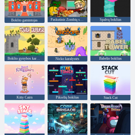
Paskutinis Zombių sargybinis
Spalvų bokštas
Bokšto gamintojas
Bokšto gynybos karalius
Babelio bokštas
Nicko karalystės
Kitty Cairn
Pikselių bokštas
Stack Cut