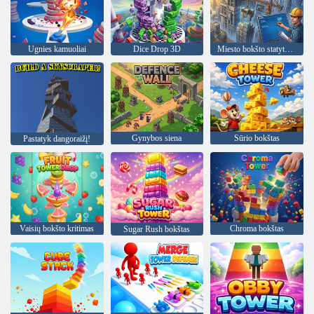
Ugnies kamuoliai
Dice Drop 3D
Miesto bokšto statytojas
Gynybos siena
Sūrio bokštas
Pastatyk dangoraižį!
Vaisių bokšto kritimas
Chroma bokštas
Sugar Rush bokštas