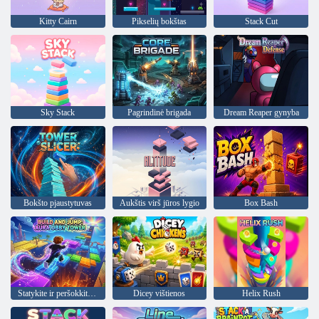
Kitty Cairn
Pikselių bokštas
Stack Cut
Sky Stack
Pagrindinė brigada
Dream Reaper gynyba
Bokšto pjaustytuvas
Aukštis virš jūros lygio
Box Bash
Statykite ir peršokkite: Aura Obby bokštas
Dicey vištienos
Helix Rush