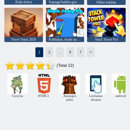
Kubo krūva
Sujungti bokšto gynybą
Obbio bokštas
Tower Stack 2026
Kabliukas, šuolis aukštyn
Stack Tower Pro
1
2
...
6
7
>
(Total 12)
Gynyba
HTML5
Apsaugos
Liečiamas
androidas
pilies
ekranas