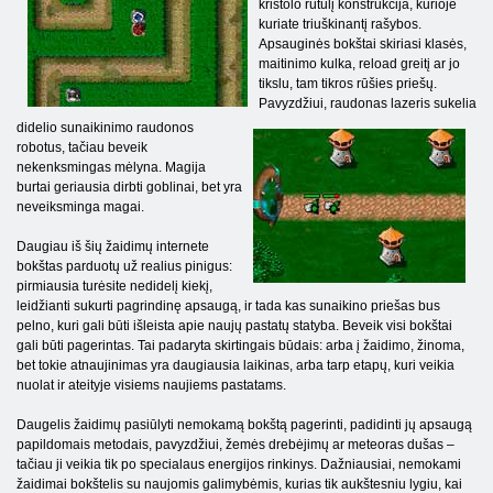
krištolo rutulį konstrukcija, kurioje
kuriate triuškinantį rašybos.
Apsauginės bokštai skiriasi klasės,
maitinimo kulka, reload greitį ar jo
tikslu, tam tikros rūšies priešų.
Pavyzdžiui, raudonas lazeris sukelia
didelio sunaikinimo raudonos
robotus, tačiau beveik
nekenksmingas mėlyna. Magija
burtai geriausia dirbti goblinai, bet yra
neveiksminga magai.
Daugiau iš šių žaidimų internete
bokštas parduotų už realius pinigus:
pirmiausia turėsite nedidelį kiekį,
leidžianti sukurti pagrindinę apsaugą, ir tada kas sunaikino priešas bus
pelno, kuri gali būti išleista apie naujų pastatų statyba. Beveik visi bokštai
gali būti pagerintas. Tai padaryta skirtingais būdais: arba į žaidimo, žinoma,
bet tokie atnaujinimas yra daugiausia laikinas, arba tarp etapų, kuri veikia
nuolat ir ateityje visiems naujiems pastatams.
Daugelis žaidimų pasiūlyti nemokamą bokštą pagerinti, padidinti jų apsaugą
papildomais metodais, pavyzdžiui, žemės drebėjimų ar meteoras dušas –
tačiau ji veikia tik po specialaus energijos rinkinys. Dažniausiai, nemokami
žaidimai bokštelis su naujomis galimybėmis, kurias tik aukštesniu lygiu, kai