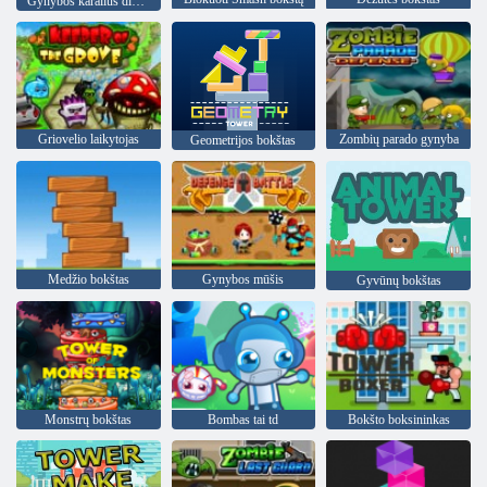
Gynybos karalius didvyris
Griovelio laikytojas
Zombių parado gynyba
Geometrijos bokštas
Medžio bokštas
Gynybos mūšis
Gyvūnų bokštas
Monstrų bokštas
Bombas tai td
Bokšto boksininkas