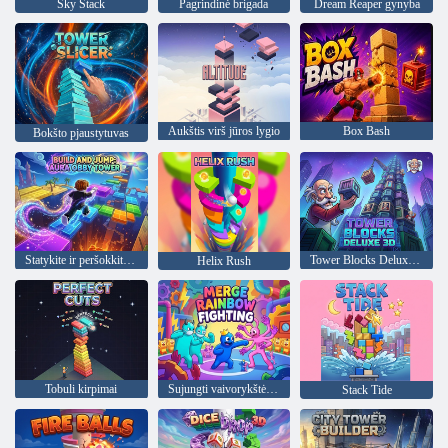
Sky Stack
Pagrindinė brigada
Dream Reaper gynyba
Aukštis virš jūros lygio
Box Bash
Bokšto pjaustytuvas
Statykite ir peršokkite: Aura Obby bokštas
Tower Blocks Deluxe 3D
Helix Rush
Tobuli kirpimai
Sujungti vaivorykštės kovą
Stack Tide