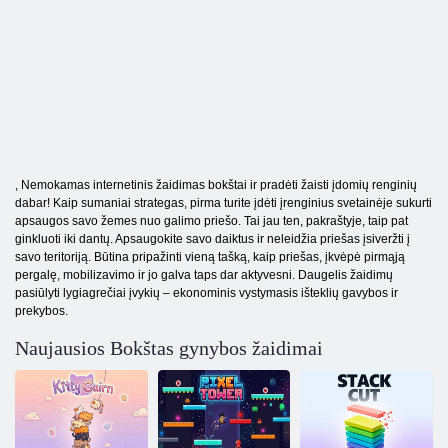
, Nemokamas internetinis žaidimas bokštai ir pradėti žaisti įdomių renginių
dabar! Kaip sumaniai strategas, pirma turite įdėti įrenginius svetainėje sukurti
apsaugos savo žemes nuo galimo priešo. Tai jau ten, pakraštyje, taip pat
ginkluoti iki dantų. Apsaugokite savo daiktus ir neleidžia priešas įsiveržti į
savo teritoriją. Būtina pripažinti vieną tašką, kaip priešas, įkvėpė pirmąją
pergalę, mobilizavimo ir jo galva taps dar aktyvesni. Daugelis žaidimų
pasiūlyti lygiagrečiai įvykių – ekonominis vystymasis išteklių gavybos ir
prekybos.
Naujausios Bokštas gynybos žaidimai