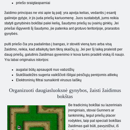
priešo sraigtasparniai
žaidimo principas ne visi apie tą patį: yra apvija kelias, vedantis į esantį
galinėje gylyje, ir jis juda priešų kariuomenę. Juos sustabdyti, jums reikia
statyti gynybinės bokštai palei kelią, šaudymo priešų su įvairių ginklų. Jei
priešai išgyventi šį šaudymo, jie patenka ant grotuvo teritorijoje, prarastos
gyvybės.
pulti priešo čia yra padalintas į bangas, ir stovėti vieną turo arba visą
žaidimo, reikia, kad atlaikytų tam tikrą skaičių jų. Jei per šį laiką praleisti per
daug priešų, galutinis žaidimas gyvenimo ir kova turės pradėti viską iš naujo.
Yra labai originalus istorijos:
augalai būtų apsaugoti nuo vabzdžių
šiukšliadėžės sugeria vaikščioti išilgai pėsčiųjų perėjomis atliekų
Elektroninių filtrai sunaikinti virusus laiškų
Organizuoti daugiasluoksnė gynybos, žaisti žaidimus
bokštas
Be tradicinių bokštai su lazeriniais
įrenginiais, stovai Gunners ar
lankininkų, tegul priešų placer
rodykles, taip pat speciali bokštas
žaidimas gali būti, pavyzdžiui, iš