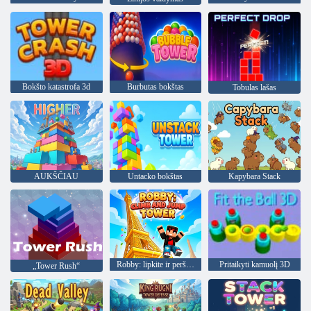
Bokšto katastrofa 3d
Burbutas bokštas
Tobulas lašas
AUKŠČIAU
Untacko bokštas
Kapybara Stack
Robby: lipkite ir peršokkite į bokštą
Pritaikyti kamuolį 3D
„Tower Rush“