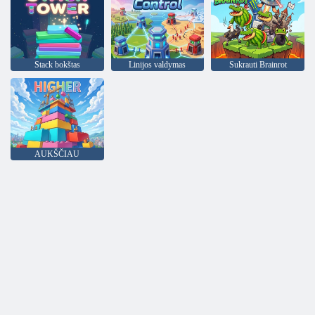
Stack bokštas
Linijos valdymas
Sukrauti Brainrot
AUKŠČIAU