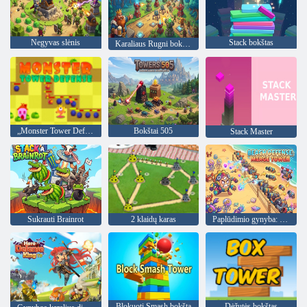
Negyvas slėnis
Stack bokštas
Karaliaus Rugni bokšto gynyba
„Monster Tower Defense“
Bokštai 505
Stack Master
Sukrauti Brainrot
2 klaidų karas
Paplūdimio gynyba: Merge Tower
Blokuoti Smash bokštą
Dėžutės bokštas