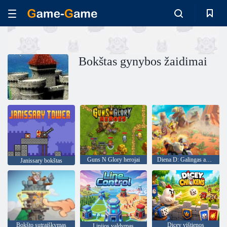
Bokštas gynybos žaidimai
Guns N Glory herojai
Diena D: Galingas apsauga
Janissary bokštas
Bokšto sutraiškymas
Dicey vištienos
Linijos valdymas