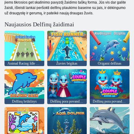
jiems tikrosios get skatinimo pavyzdį žaidimo taškų forma. Jūs vis dar galite
žaisti, išleisti lankai peršokti delfinų plaukimo baseine su jais, ir dėkingumo
už draugystę ir gerumą, ir pateikė naują draugas žuvis.
Naujausios Delfinų žaidimai
Animal Racing Idle Park
Žuvies bėgikas
Origami delfinas
Delfinų brūkšnys
Delfinų pora povandeninė apranga
Delfinų pora povandeninė apranga