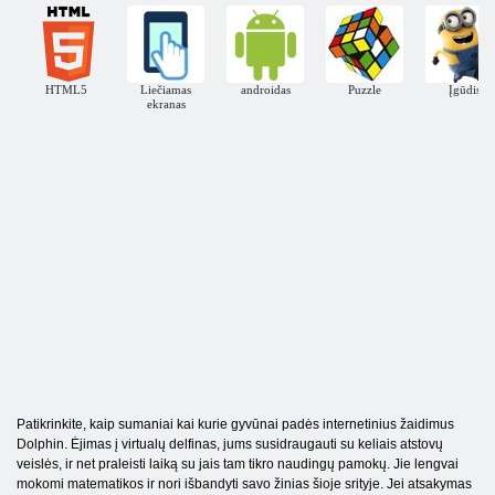
HTML5
Liečiamas
androidas
Puzzle
Įgūdis
ekranas
Patikrinkite, kaip sumaniai kai kurie gyvūnai padės internetinius žaidimus
Dolphin. Ėjimas į virtualų delfinas, jums susidraugauti su keliais atstovų
veislės, ir net praleisti laiką su jais tam tikro naudingų pamokų. Jie lengvai
mokomi matematikos ir nori išbandyti savo žinias šioje srityje. Jei atsakymas