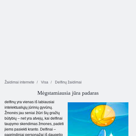
Žaidimai internete
Visa
Delfinų žaidimai
Mėgstamiausia jūra padaras
delfinų yra vienas iš labiausiai
intelektualiųjų jūrinių gyvūnų.
Žmonės jau seniai žiūri šių gražių
būtybių – net yra atvejų, kai delfinai
taupymo skendimas žmones, padėti
jiems pasiekti kranto. Delfinai –
pagrindiniai personažai iš daugelio