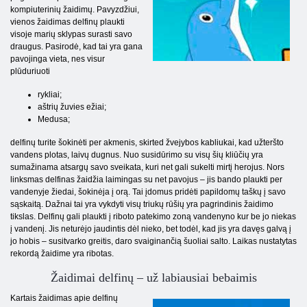
kompiuterinių žaidimų. Pavyzdžiui,
vienos žaidimas delfinų plaukti
visoje marių sklypas surasti savo
draugus. Pasirodė, kad tai yra gana
pavojinga vieta, nes visur
plūduriuoti
rykliai;
aštrių žuvies ežiai;
Medusa;
delfinų turite šokinėti per akmenis, skirted žvejybos kabliukai, kad užteršto
vandens plotas, laivų dugnus. Nuo susidūrimo su visų šių kliūčių yra
sumažinama atsargų savo sveikata, kuri net gali sukelti mirtį herojus. Nors
linksmas delfinas žaidžia laimingas su net pavojus – jis bando plaukti per
vandenyje žiedai, šokinėja į orą. Tai įdomus pridėti papildomų taškų į savo
sąskaitą. Dažnai tai yra vykdyti visų triukų rūšių yra pagrindinis žaidimo
tikslas. Delfinų gali plaukti į riboto patekimo zoną vandenyno kur be jo niekas
į vandenį. Jis neturėjo jaudintis dėl nieko, bet todėl, kad jis yra davęs galvą į
jo hobis – susitvarko greitis, daro svaiginančią šuoliai salto. Laikas nustatytas
rekordą žaidime yra ribotas.
Žaidimai delfinų – už labiausiai bebaimis
Kartais žaidimas apie delfinų