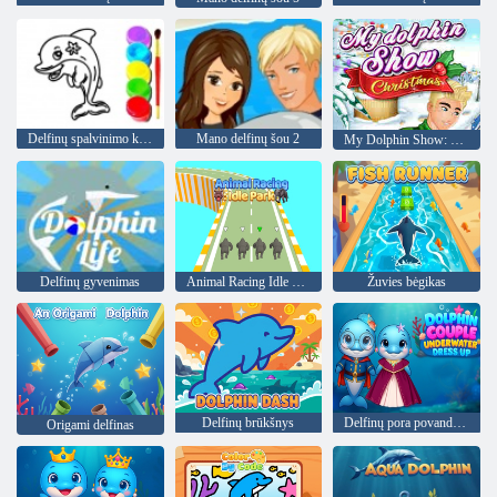
Delfinų spalvinimo knyga
Mano delfinų šou 2
My Dolphin Show: Christmas
Delfinų gyvenimas
Animal Racing Idle Park
Žuvies bėgikas
Delfinų brūkšnys
Delfinų pora povandeninė apranga
Origami delfinas