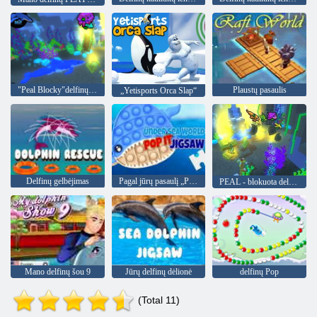
"Peal Blocky"delfinų pasaka
Plaustų pasaulis
„Yetisports Orca Slap“
Delfinų gelbėjimas
Pagal jūrų pasaulį „Pop It“ dėlionė
PEAL - blokuota delfinų pasaka
Mano delfinų šou 9
Jūrų delfinų dėlionė
delfinų Pop
(Total 11)