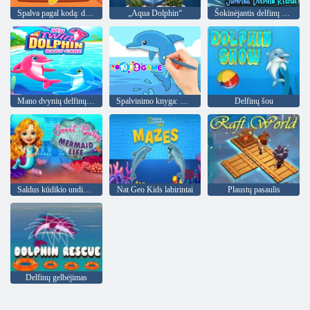
Spalva pagal kodą: delfinas
„Aqua Dolphin“
Šokinėjantis delfinų gelbėjimas
Mano dvynių delfinų kūdikio priežiūra
Spalvinimo knyga: mielas delfinas
Delfinų šou
Saldus kūdikio undinėlės gyvenimas
Nat Geo Kids labirintai
Plaustų pasaulis
Delfinų gelbėjimas