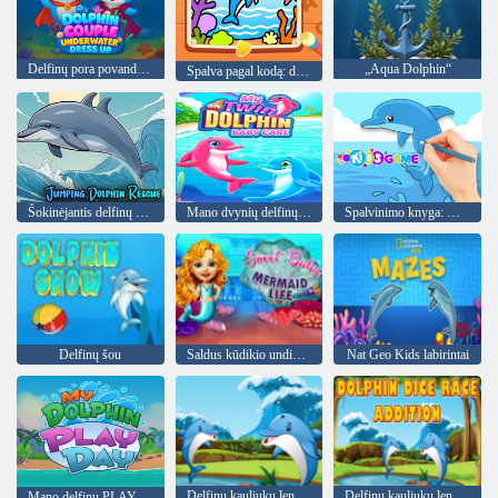
Delfinų pora povandeninė apranga
„Aqua Dolphin“
Spalva pagal kodą: delfinas
Šokinėjantis delfinų gelbėjimas
Mano dvynių delfinų kūdikio priežiūra
Spalvinimo knyga: mielas delfinas
Delfinų šou
Saldus kūdikio undinėlės gyvenimas
Nat Geo Kids labirintai
Delfinų kauliukų lenktynės
Delfinų kauliukų lenktynių papildymas
Mano delfinų PLAYday