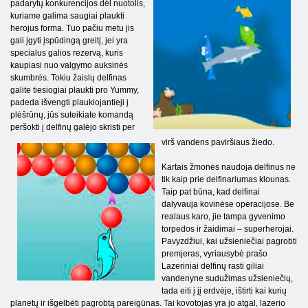
padarytų konkurencijos dėl nuotolis,
kuriame galima saugiai plaukti
herojus forma. Tuo pačiu metu jis
gali įgyti įspūdingą greitį, jei yra
specialus galios rezervą, kuris
kaupiasi nuo valgymo auksinės
skumbrės. Tokiu žaislų delfinas
galite tiesiogiai plaukti pro Yummy,
padeda išvengti plaukiojantieji į
plėšrūnų, jūs suteikiate komandą
peršokti į delfinų galėjo skristi per
virš vandens paviršiaus žiedo.
Kartais žmonės naudoja delfinus ne
tik kaip prie delfinariumas klounas.
Taip pat būna, kad delfinai
dalyvauja kovinėse operacijose. Be
realaus karo, jie tampa gyvenimo
torpedos ir žaidimai – superherojai.
Pavyzdžiui, kai užsieniečiai pagrobti
premjeras, vyriausybė prašo
Lazeriniai delfinų rasti giliai
vandenyne sudužimas užsieniečių,
tada eiti į jį erdvėje, ištirti kai kurių
planetų ir išgelbėti pagrobtą pareigūnas. Tai kovotojas yra jo atgal, lazerio