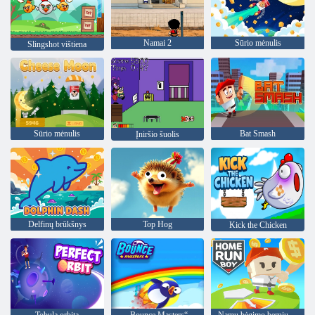
Namai 2
Sūrio mėnulis
Slingshot vištiena
Sūrio mėnulis
Bat Smash
Įniršio šuolis
Delfinų brūkšnys
Top Hog
Kick the Chicken
Tobula orbita
„Bounce Masters“
Namų bėgimo berniukas