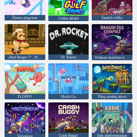
Žiemos pingvinas
Šaudyti vėžlys
Golfas atšokti
„Mad Burger 3“: „Wild West“
Dr. Raketa
Drakono kiaušinio katapulta
FLOPPO
Mochi Go
Piktų zombių akyse
Crash Buggy
Edis platformininkas
Vectonova