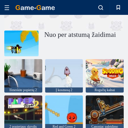
Nuo per atstumą žaidimai
Išmeskite popierių 2
Į kosmosą 2
Rogučių kalnai
2 popieriaus skrydis
Red and Green 2
Canoniac paleidimo