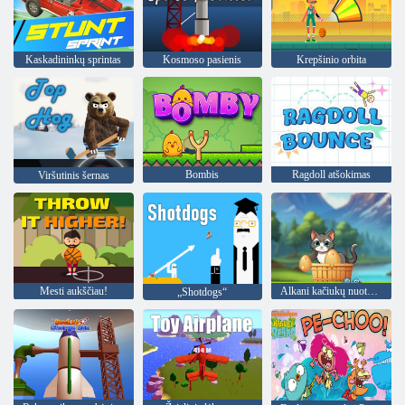
Kaskadininkų sprintas
Kosmoso pasienis
Krepšinio orbita
Bombis
Ragdoll atšokimas
Viršutinis šernas
Mesti aukščiau!
Alkani kačiukų nuotykiai
„Shotdogs“