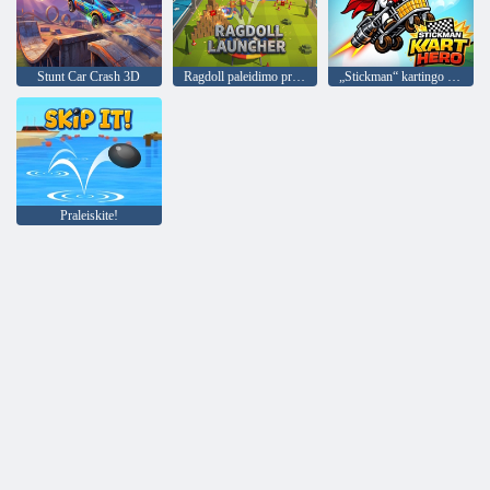
Stunt Car Crash 3D
Ragdoll paleidimo priemonė
„Stickman“ kartingo herojus
Praleiskite!