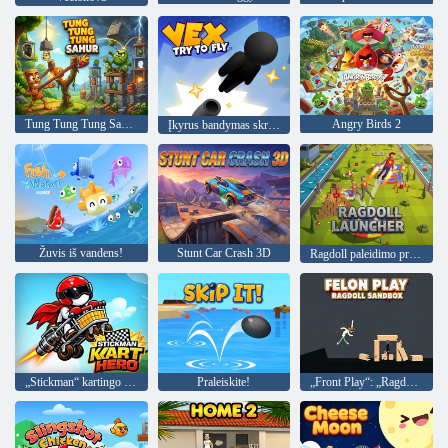
Tung Tung Tung Sahur vs Zombie
Angry Birds 2
Įkyrus bandymas skristi
Žuvis iš vandens!
Stunt Car Crash 3D
Ragdoll paleidimo priemonė
„Stickman“ kartingo herojus
Praleiskite!
„Front Play“: „Ragdoll Sandbox“.