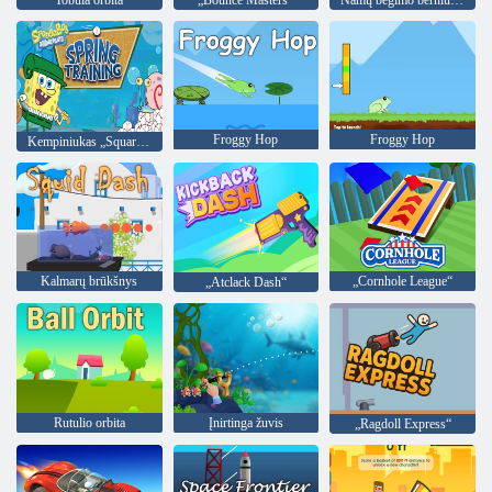
Froggy Hop
Froggy Hop
Kempiniukas „Squarepants“ pavasario treniruotės
Kalmarų brūkšnys
„Cornhole League“
„Atclack Dash“
Rutulio orbita
Įnirtinga žuvis
„Ragdoll Express“