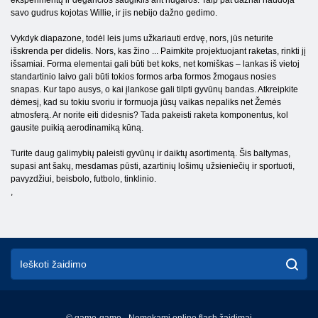
eksperimentų ir degančios saugiklis ant nugaros. Taip pat dažnai naudoja
savo gudrus kojotas Willie, ir jis nebijo dažno gedimo.
Vykdyk diapazone, todėl leis jums užkariauti erdvę, nors, jūs neturite
išskrenda per didelis. Nors, kas žino ... Paimkite projektuojant raketas, rinkti jį
išsamiai. Forma elementai gali būti bet koks, net komiškas – lankas iš vietoj
standartinio laivo gali būti tokios formos arba formos žmogaus nosies
snapas. Kur tapo ausys, o kai įlankose gali tilpti gyvūnų bandas. Atkreipkite
dėmesį, kad su tokiu svoriu ir formuoja jūsų vaikas nepaliks net Žemės
atmosferą. Ar norite eiti didesnis? Tada pakeisti raketa komponentus, kol
gausite puikią aerodinamiką kūną.
Turite daug galimybių paleisti gyvūnų ir daiktų asortimentą. Šis baltymas,
supasi ant šakų, mesdamas pūsti, azartinių lošimų užsieniečių ir sportuoti,
pavyzdžiui, beisbolo, futbolo, tinklinio.
,