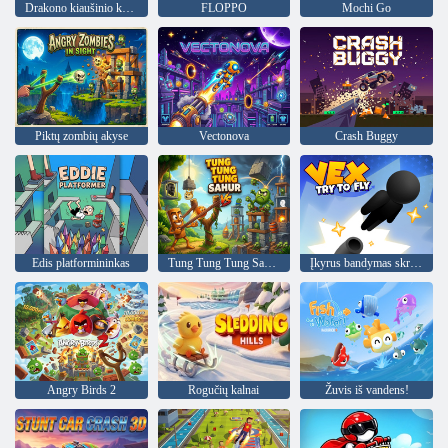
Drakono kiaušinio katapulta
FLOPPO
Mochi Go
Piktų zombių akyse
Vectonova
Crash Buggy
Edis platformininkas
Tung Tung Tung Sahur vs Zombie
Įkyrus bandymas skristi
Angry Birds 2
Rogučių kalnai
Žuvis iš vandens!