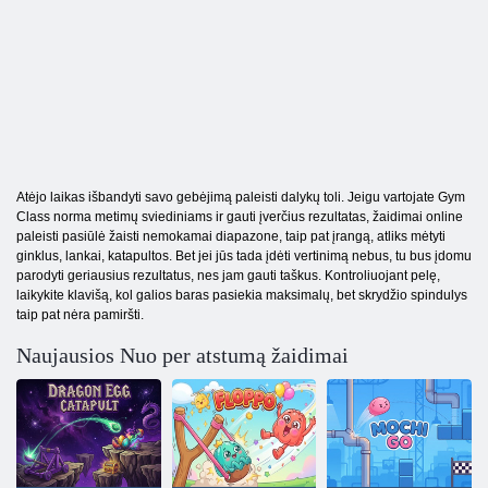
Atėjo laikas išbandyti savo gebėjimą paleisti dalykų toli. Jeigu vartojate Gym
Class norma metimų sviediniams ir gauti įverčius rezultatas, žaidimai online
paleisti pasiūlė žaisti nemokamai diapazone, taip pat įrangą, atliks mėtyti
ginklus, lankai, katapultos. Bet jei jūs tada įdėti vertinimą nebus, tu bus įdomu
parodyti geriausius rezultatus, nes jam gauti taškus. Kontroliuojant pelę,
laikykite klavišą, kol galios baras pasiekia maksimalų, bet skrydžio spindulys
taip pat nėra pamiršti.
Naujausios Nuo per atstumą žaidimai