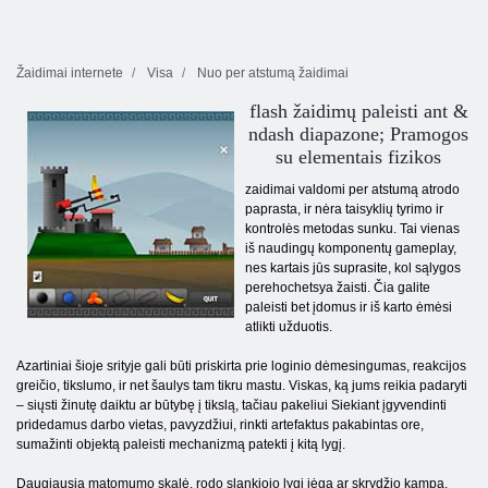
Žaidimai internete
Visa
Nuo per atstumą žaidimai
flash žaidimų paleisti ant &
ndash diapazone; Pramogos
su elementais fizikos
zaidimai valdomi per atstumą atrodo
paprasta, ir nėra taisyklių tyrimo ir
kontrolės metodas sunku. Tai vienas
iš naudingų komponentų gameplay,
nes kartais jūs suprasite, kol sąlygos
perehochetsya žaisti. Čia galite
paleisti bet įdomus ir iš karto ėmėsi
atlikti užduotis.
Azartiniai šioje srityje gali būti priskirta prie loginio dėmesingumas, reakcijos
greičio, tikslumo, ir net šaulys tam tikru mastu. Viskas, ką jums reikia padaryti
– siųsti žinutę daiktu ar būtybę į tikslą, tačiau pakeliui Siekiant įgyvendinti
pridedamus darbo vietas, pavyzdžiui, rinkti artefaktus pakabintas ore,
sumažinti objektą paleisti mechanizmą patekti į kitą lygį.
Daugiausia matomumo skalė, rodo slankiojo lygį jėgą ar skrydžio kampą.