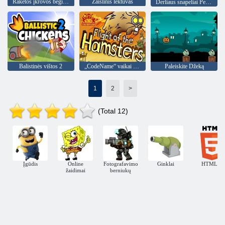
Raketos įkrovos bėgimas
Žaislinis lėktuvas
Derliaus snapeliai Pe-Choo!
Balistinės vištos 2
„CodeName“ vaikai šalia žiurkėnų skrydžio
Paleiskite Džeką
1
2
>
(Total 12)
Įgūdis
Online
Fotografavimo
Ginklai
HTML5
žaidimai
berniukų