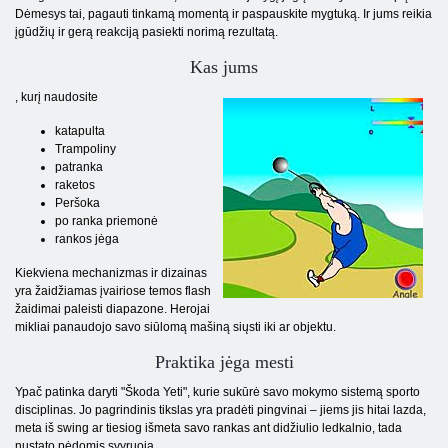
Dėmesys tai, pagauti tinkamą momentą ir paspauskite mygtuką. Ir jums reikia
įgūdžių ir gerą reakciją pasiekti norimą rezultatą.
Kas jums
, kurį naudosite
katapulta
Trampoliny
patranka
raketos
Peršoka
po ranka priemonė
rankos jėga
Kiekviena mechanizmas ir dizainas
yra žaidžiamas įvairiose temos flash
žaidimai paleisti diapazone. Herojai
mikliai panaudojo savo siūlomą mašiną siųsti iki ar objektu.
Praktika jėga mesti
Ypač patinka daryti "Škoda Yeti", kurie sukūrė savo mokymo sistemą sporto
disciplinas. Jo pagrindinis tikslas yra pradėti pingvinai – jiems jis hitai lazda,
meta iš swing ar tiesiog išmeta savo rankas ant didžiulio ledkalnio, tada
nustato pėdomis svyruoja.