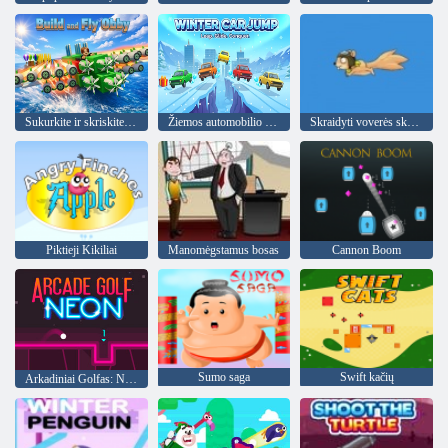
Sukurkite ir skriskite Obby
Žiemos automobilio šuolis
Skraidyti voverės skraidyti 2
Piktieji Kikiliai
Manomėgstamus bosas
Cannon Boom
Sumo saga
Swift kačių
Arkadiniai Golfas: Neon