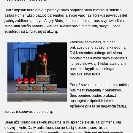
Bart Simpson nėra drovūs parodyti savo pagarbą savo tėvams, ir suteikia
asilas Homer Eksploatuoti parengtos laisvoje vaikinas. Ryškus pavyzdys dėl
įvairių žaidimo starto yra Angry Birds, kurios naudoja tarpusavyje sviedinio
sunaikinti priešo namus – kiaulės. Kiekvienas turi tam tikrų savybių, todėl
susidoroti su tvirčiausių struktūrų.
,
Žaidimai snowballs, taip pat
priklauso dėl diapazone kategoriją.
Dvi komandos pabėgo dėl sienų
montavimas ir meta savo sviedinius
į priešo stovyklą. Tikslas atsargiai ir
pasirinkti kryptį, kad sniegas
pasiekė savo tikslą.
Per už savo instrumento pilies mūšis
bus mesti katapultą ir patrankos.
Šios bombos padės pralaužti
apsauginis stiprinti ir laimėti.
Apšaudė priešą su degančių žarijų,
šerdys ir supuvusių pomidorų.
Bean užsitikrino dėl raketų nugaros, ir nusprendė skristi. Tai primena kitą
didvyrį – Antis Daffy antis, kuris jau ne kartą kreipėsi į šios rūšies