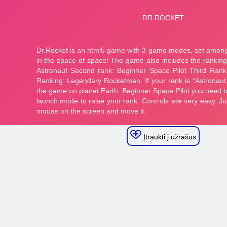
Įtraukti į užrašus