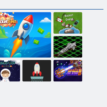
Raketų
persekiojimas
Intergalactic
Laivų mūšis
Astro Boy“
Kosmosas Blaze
internete
Raketų šventė
Raketų atvartas
2