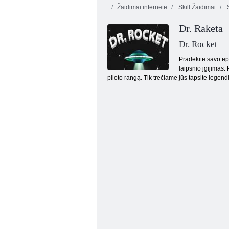
Žaidimai internete
Skill Žaidimai
S
Dr. Raketa
Dr. Rocket
Pradėkite savo epi
laipsnio įgijimas.
piloto rangą. Tik trečiame jūs tapsite legend
Super priešstata