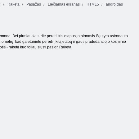
u
Raketa
Pasažas
Liečiamas ekranas
HTML5
androidas
ne. Bet pirmiausia turite pereiti tris etapus, o pirmasis iš jų yra astronauto
kilometrų, kad galėtumėte pereiti į kitą etapą ir gauti pradedančiojo kosminio
tis - raketą kuo toliau siųsti pas dr. Raketa