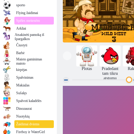
sporto
Flying žaidimai
Spēles meitenēm
Arkliai
Atsakinėti pamoką iš
špargalkos
Čiustyti
Barbė
Maisto gaminimas
maisto
Plotas
Pradedant
Rak
kirpėjas
tam tikru
Spalvinimas
atstumu
Makiažas
Sušalęs
„Mad Burger 3“: „Wild West“
Spalvoti kaladėlės
Dinozaurai
Nuotykių
Žaidimai dviems
Fireboy ir WaterGirl