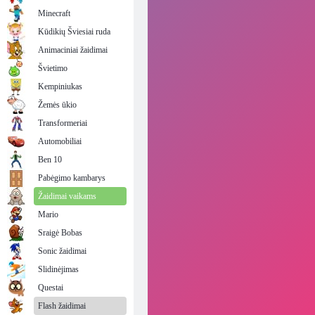
Minecraft
Kūdikių Šviesiai ruda
Animaciniai žaidimai
Švietimo
Kempiniukas
Žemės ūkio
Transformeriai
Automobiliai
Ben 10
Pabėgimo kambarys
Žaidimai vaikams
Mario
Sraigė Bobas
Sonic žaidimai
Slidinėjimas
Questai
Flash žaidimai