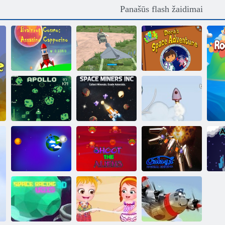
Panašūs flash žaidimai
„Brainrot
„Dora the
Cosmo“:
Raketos ir
Explorer Dora“
„Assassino
dronai: streikas
kosmoso
cappuccino“
karinėje bazėje
nuotykis
Space Miners
Apolonas
Inc
Į kosmosą 2
Galaga:
Šaudyti
specialusis
„
Žemės ataka
užsieniečiai,
leidimas