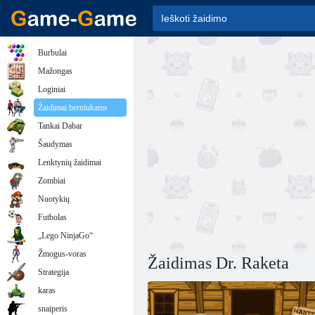
Burbulai
Mažongas
Loginiai
Žaidimai berniukams
Tankai Dabar
Šaudymas
Lenktynių žaidimai
Zombiai
Nuotykių
Futbolas
„Lego NinjaGo“
Žmogus-voras
Žaidimas Dr. Raketa
Strategija
karas
snaiperis