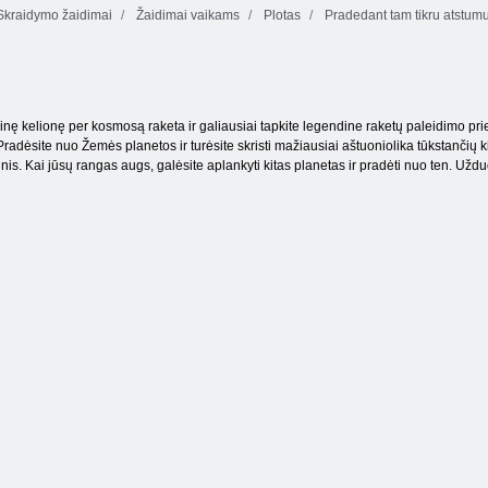
kraidymo žaidimai
Žaidimai vaikams
Plotas
Pradedant tam tikru atstum
Kosmoso
Kūdikių Šviesiai
lenktynės 3D:
ruda Beach
Herojiškas
negaliojanti
Party
pilotas
nę kelionę per kosmosą raketa ir galiausiai tapkite legendine raketų paleidimo priemo
 Pradėsite nuo Žemės planetos ir turėsite skristi mažiausiai aštuoniolika tūkstančių 
inis. Kai jūsų rangas augs, galėsite aplankyti kitas planetas ir pradėti nuo ten. Užduo