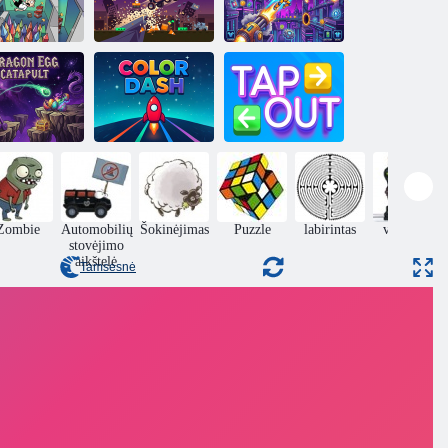
Edis
atformininkas
Crash Buggy
Vectonova
Drakono
kiaušinio
Spalvos
katapulta
brūkšnys
Bakstelėkite
Zombie
Automobilių
Šokinėjimas
Puzzle
labirintas
veiksmas
stovėjimo
aikštelė
Tamsesnė