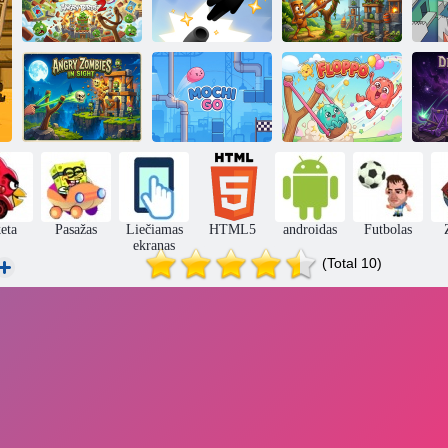
Tung Tung
Įkyrus
Tung Sahur vs
Angry Birds 2
bandymas skristi
Zombie
pl
Piktų zombių
akyse
Mochi Go
FLOPPO
eta
Pasažas
Liečiamas
HTML5
androidas
Futbolas
ekranas
(Total 10)