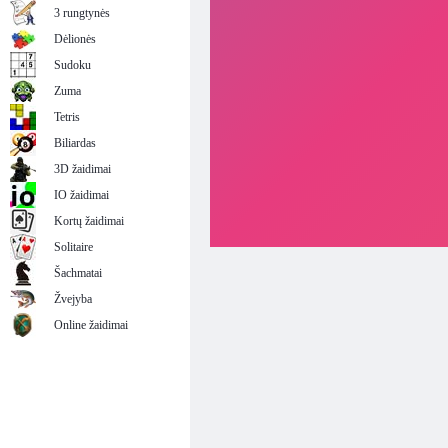
3 rungtynės
Dėlionės
Sudoku
Zuma
Tetris
Biliardas
3D žaidimai
IO žaidimai
Kortų žaidimai
Solitaire
Šachmatai
Žvejyba
Online žaidimai