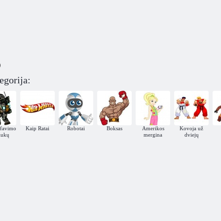
)
egorija:
afavimo
Kaip Ratai
Robotai
Boksas
Amerikos
Kovoja už
iukų
mergina
dviejų