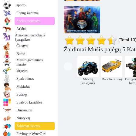
sporto
Flying žaidimai
Spēles meitenēm
Arkliai
Atsakinėti pamoką iš
špargalkos
(Total 10
Čiustyti
5 mūšio jėga:
Žaidimai Mūšis pajėgų 5 Kat
mūšio raktų
Barbė
karai
Maisto gaminimas
maisto
kirpėjas
Spalvinimas
Mašinų
Race berniukų
Fotogr
lenktynės
bern
Makiažas
Sušalęs
Spalvoti kaladėlės
Dinozaurai
Nuotykių
Žaidimai dviems
Fireboy ir WaterGirl