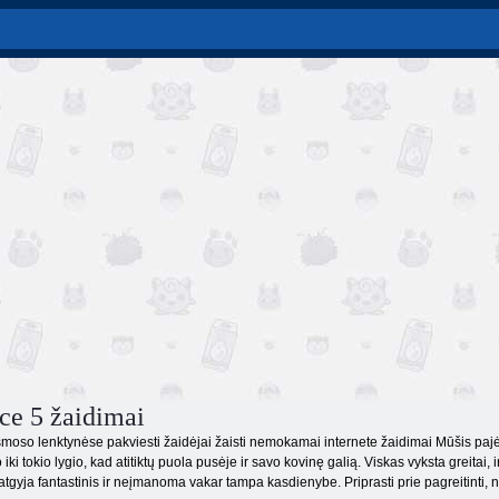
ce 5 žaidimai
osmoso lenktynėse pakviesti žaidėjai žaisti nemokamai internete žaidimai Mūšis pajėg
iki tokio lygio, kad atitiktų puola pusėje ir savo kovinę galią. Viskas vyksta greitai,
 atgyja fantastinis ir neįmanoma vakar tampa kasdienybe. Priprasti prie pagreitinti, n