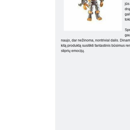
jūs
drą
gal
tok
Spr
gau
naujo, dar nežinoma, nontrivial dalis. Dinami
kitą produktą susitikti fantastinis būsimus re
stiprių emocijų.