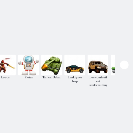
kovos
Plotas
Tankai Dabar
Lenktynės
Lenktyniauti
Panzer
Jeep
ant
sunkvežimių