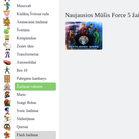
Minecraft
Naujausios Mūšis Force 5 ža
Kūdikių Šviesiai ruda
Animaciniai žaidimai
Švietimo
Kempiniukas
Žemės ūkio
Transformeriai
Automobiliai
5 mūšio jėga:
mūšio raktų
Ben 10
karai
Pabėgimo kambarys
Žaidimai vaikams
Mario
Sraigė Bobas
Sonic žaidimai
Slidinėjimas
Questai
Flash žaidimai