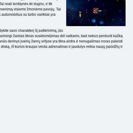
ai reali lenktynės iki dugno, ir tik
ą gyvenimą visiems žmonėms pavojų. Tai
us automobilius su turbo varikliai yra
ykite savo charakterį šį patikrinimą, jūs
, turiningi žaislas tikras susidomėjimas dėl vaikams, kad nebus perduoti kažką
ūs derinys įvairių žanrų srityse yra tikra aistra ir nenugalimas noras paleisti
r diską, iš kurios kraujas verda adrenalinas ir jaudulys reikia naujų įspūdžių ir