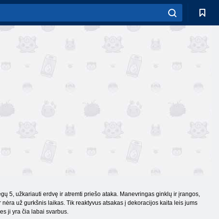
ų 5, užkariauti erdvę ir atremti priešo ataka. Manevringas ginklų ir įrangos,
 ir nėra už gurkšnis laikas. Tik reaktyvus atsakas į dekoracijos kaita leis jums
es ji yra čia labai svarbus.