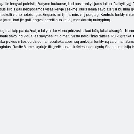
 galite lengvai paleisti į žudymo laukuose, kad bus trankyti jums toliau išlaikyti lygį. T
sus širdis gali nebijodamos visas kelyje į sėkmę, kuris lemia savo ateitį ir būsim
i sukelti vieno neteisingas žingsnis mirtį ir jis mirs viltį pergalę. Kontrolė lenktynini
ia jautri, kad jie gali lengvai pereiti nuo kelio į menkiausią nukrypimą.
ogimai taip pat dažnai, o tai yra dar viena priežastis, kad būtų labai atsargūs. Nurod
nate savo individualias savybes ir tuo metu virsta herojiškas raitelis. Puiki grafika
ka įvykius ir tiesiog džiugina nepalieka abejingų gerbėjai lenktynių žaidimai. Suman
nginius. Rasite šiame skyriuje tik greičiausias ir šviesus lenktynių Shootout, misijų i