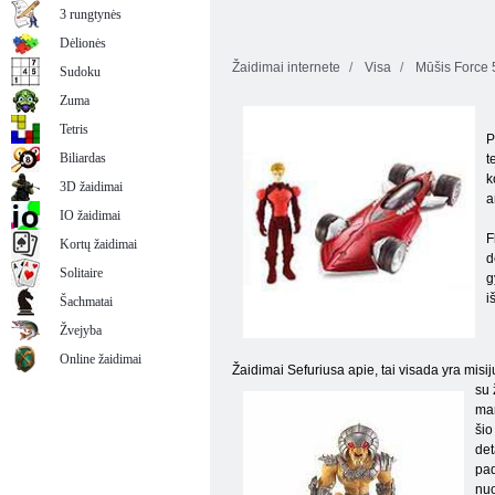
3 rungtynės
Dėlionės
Žaidimai internete
Visa
Mūšis Force 
Sudoku
Zuma
Tetris
P
Biliardas
t
k
3D žaidimai
a
IO žaidimai
F
Kortų žaidimai
d
Solitaire
g
i
Šachmatai
Žvejyba
Online žaidimai
Žaidimai Sefuriusa apie, tai visada yra misij
su 
man
šio
det
pad
nuo