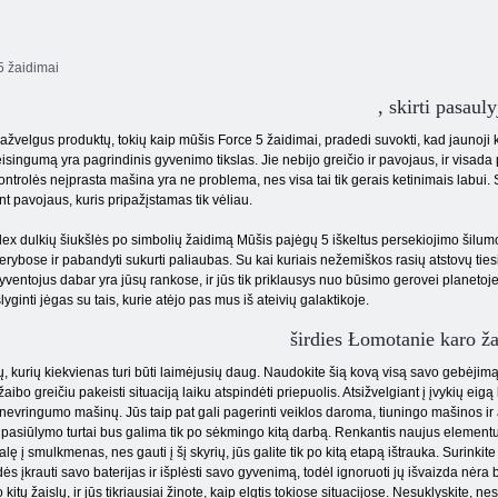
5 žaidimai
, skirti pasaul
ažvelgus produktų, tokių kaip mūšis Force 5 žaidimai, pradedi suvokti, kad jaunoji kar
eisingumą yra pagrindinis gyvenimo tikslas. Jie nebijo greičio ir pavojaus, ir visada
ontrolės neįprasta mašina yra ne problema, nes visa tai tik gerais ketinimais labui. S
nt pavojaus, kuris pripažįstamas tik vėliau.
lex dulkių šiukšlės po simbolių žaidimą Mūšis pajėgų 5 iškeltus persekiojimo šilumo
erybose ir pabandyti sukurti paliaubas. Su kai kuriais nežemiškos rasių atstovų tiesi
yventojus dabar yra jūsų rankose, ir jūs tik priklausys nuo būsimo gerovei planetoj
šlyginti jėgas su tais, kurie atėjo pas mus iš ateivių galaktikoje.
širdies Łomotanie karo ž
ų, kurių kiekvienas turi būti laimėjusių daug. Naudokite šią kovą visą savo gebėjimą 
žaibo greičiu pakeisti situaciją laiku atspindėti
priepuolis. Atsižvelgiant į įvykių eigą
evringumo mašinų. Jūs taip pat gali pagerinti veiklos daroma, tiuningo mašinos ir
 pasiūlymo turtai bus galima tik po sėkmingo kitą darbą. Renkantis naujus elementu
alę į smulkmenas, nes gauti į šį skyrių, jūs galite tik po kitą etapą ištrauka. Surinkit
ės įkrauti savo baterijas ir išplėsti savo gyvenimą, todėl ignoruoti jų išvaizda nėr
 kitų žaislų, ir jūs tikriausiai žinote, kaip elgtis tokiose situacijose. Nesuklyskite, 