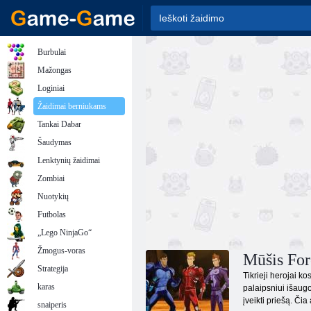
Burbulai
Mažongas
Loginiai
Žaidimai berniukams
Tankai Dabar
Šaudymas
Lenktynių žaidimai
Zombiai
Nuotykių
Futbolas
„Lego NinjaGo“
Žmogus-voras
Mūšis For
Strategija
Tikrieji herojai k
karas
palaipsniui išaugo 
įveikti priešą. Čia
snaiperis