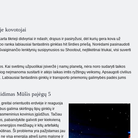
yje kovotojai
ta tikrieji didvyriai ir ndash; drąsus ir pasiryžusi, dėl kurių gera kova už
 po ranka labiausiai fantastinis ginklas hit širdies priešą. Norėdami pasinaudoti
vaiginančio lenktynių susipynusios su Shootout, neįtikėtinai triukai, visi suverti
s. Kai svetimų užpuolikai įsiveržė į namų planetą, nėra noro sudaryti taikos
og neįmanoma susitarti ir atėjo laikas imtis ryžtingų veiksmų. Apsaugoti civilius
e. Labiausiai fantastinis ginklų ir transporto priemonių galimybės padės jums
aidimas Mūšis pajėgų 5
greitai orientuotis erdvėje ir reaguoja
 bus galima skirtingų tipų ginklų ir
 asmeninius kovinius įgūdžius. Tačiau
s, pabandykite galvoti per kiekvieną
e energijos medžiagų ir kitų artefaktų
a būtinas. Ši problema yra pažįstamas jau
nes ne visa energija atneš jums malonę ir