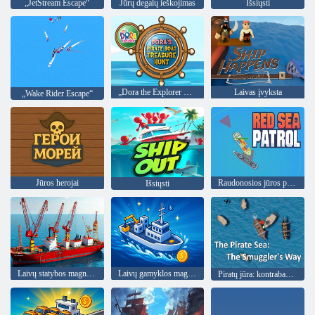
„JetStream Escape“
Jūrų degalų ieškojimas
Išsiųsti
„Dora the Explorer Dora“ piratų valčių lobių medžioklė
Laivas įvyksta
„Wake Rider Escape“
Jūros herojai
Raudonosios jūros patrulis
Išsiųsti
Laivų statybos magnatas
Laivų gamyklos magnatas
Piratų jūra: kontrabandininko kelias