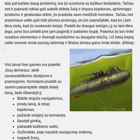
taip pat kartais daug problemų, kai jis susiduria su kažkuo fantastinis. Tačiau
net ir paprasti rykliai gali sukelti didelę žalą ir drąsus kapitonas, apsirengęs
kostiumu ir ginkluotas ietimi, jis pradeda savo medžioti monstras. Tačiau net
popieriaus valtis gali būti įdomus pramogų, jei jūs paprašykite, kad jis į tam
tikrą vietą, kad jis nuskendo kelyje. Padėti du draugai smūgis į jį su tam tikra
jėga, jums bus pridėti prie jam pagreitį ir judėjimo kryptį. Pakeliui jis turi rinkti
svarbius elementus ir išvengti susidūrimo su daugybe kliūčių. Už tokią trapią
valtis srovelė virsta pavojų labirintą ir filialas tampa gana rimta kliūtis. &Nbsp;
,
Visi laivai free games yra pateikti
Jūsų dėmesiui, skirti
savarankiškoms studijoms ir
pramogoms. Norėdami pradėti su
savimi pabandykite statyti didelį
laivą, tada išbandyti jį:
Būkite drąsūs navigatorius,
piratų laivą, & nbsp
kapitonas;
pažaisti smiginį su komanda,
šaudyti ginklą,
patraukti kažkieno valtis,
Sužinokite, kaip naudoti navigacinę sistemą,
sugauti žuvų,