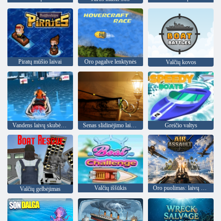
Piratų mūšio laivai
Oro pagalve lenktynės
Valčių kovos
Vandens laivų skubėjimas
Senas slidinėjimo laivas
Greičio valtys
Valčių iššūkis
Oro puolimas: laivų gynyba
Valčių gelbėjimas