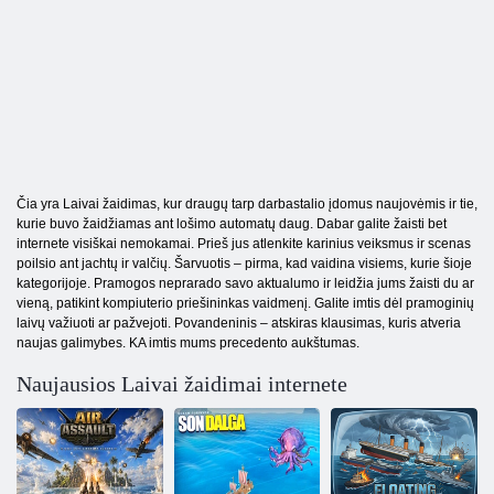
Čia yra Laivai žaidimas, kur draugų tarp darbastalio įdomus naujovėmis ir tie,
kurie buvo žaidžiamas ant lošimo automatų daug. Dabar galite žaisti bet
internete visiškai nemokamai. Prieš jus atlenkite karinius veiksmus ir scenas
poilsio ant jachtų ir valčių. Šarvuotis – pirma, kad vaidina visiems, kurie šioje
kategorijoje. Pramogos neprarado savo aktualumo ir leidžia jums žaisti du ar
vieną, patikint kompiuterio priešininkas vaidmenį. Galite imtis dėl pramoginių
laivų važiuoti ar pažvejoti. Povandeninis – atskiras klausimas, kuris atveria
naujas galimybes. KA imtis mums precedento aukštumas.
Naujausios Laivai žaidimai internete