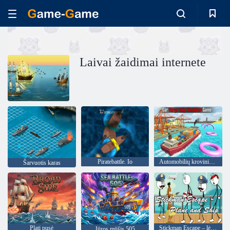
Laivai žaidimai internete
Piratebattle. Io
Automobilių krovininio laivo simuliatoriaus žaidimas
Šarvuotis karas
Plati pusė
Stickman Escape – lėktuvas ir laivas
Jūros mūšis 505