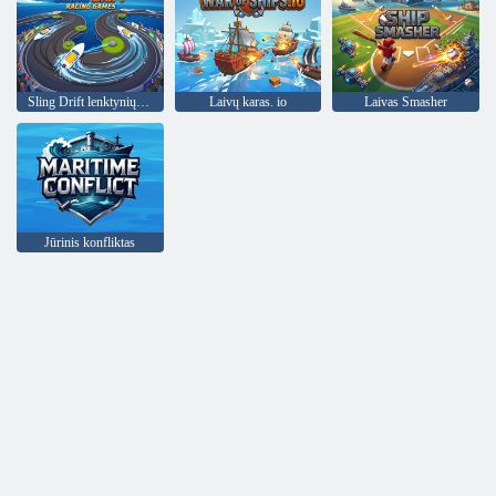
Sling Drift lenktynių žaidimai
Laivų karas. io
Laivas Smasher
Jūrinis konfliktas