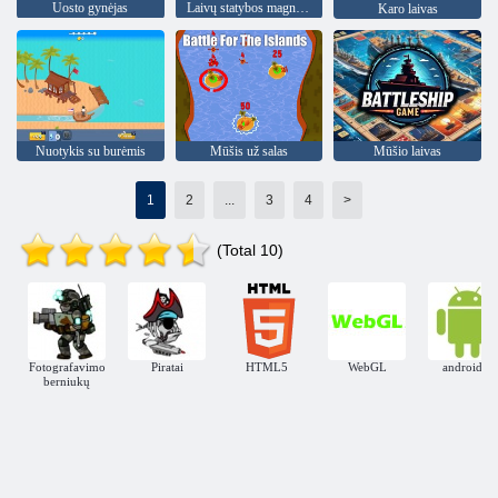
Uosto gynėjas
Laivų statybos magnatas
Karo laivas
Nuotykis su burėmis
Mūšis už salas
Mūšio laivas
1
2
...
3
4
>
(Total 10)
Fotografavimo
Piratai
HTML5
WebGL
androidas
berniukų