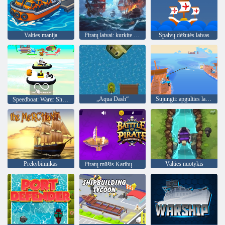
Valties manija
Piratų laivai: kurkite ir kovokite
Spalvų dėžutės laivas
„Aqua Dash“
Sujungti: apgulties laivas
Speedboat: Warer Shoot
Prekybininkas
Valties nuotykis
Piratų mūšis Karibų mūšis