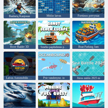
Mūšio laivas
Fortūnos potvyniai
Baidarių Kanjonas
River Raider 3D
Boat Parking Jam
Smėlio paplūdimio pabėgimas
Laivas Automobilis Krovinių gabenimas
Prie vandenyno. io
Jūros mūšis 2025 m