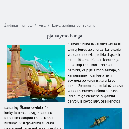
Žaidimai internete
Visa
Laivai žaidimai berniukams
pjaustymo banga
Games Online laivai sužavėti mus į
tolimą burės apie jūras, kur visada
yra daug nuotykių, reikia drąsos ir
abipusiškumą. Kartais kampanija
truko taip ilgai, kad jūrininkai
pamiršti, kaip jis atrodo žemėje, o
kai gerinimo jį dar kartą, jei ji
svyruoja po kojomis, tarsi laivo
denio. Žmonės jau seniai užkariavo
vandens erdves ir išmoko atsispirti
įsisiautėjęs elementus, gaminti
gėrybių ir kovoti laivuose įrengtos
patrankų. Šiame skyriuje jūs
lankysis piratų laivą, ir kartu su
romantikos klajonių puls, Rob ir
nužudyti. Visi gyvenimą suvesta
piratai gauti laive pakrauta prekybos