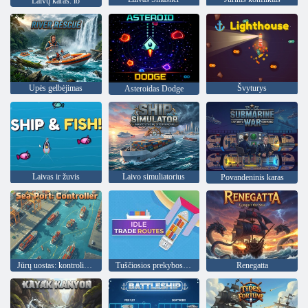
Laivų karas. io
Upės gelbėjimas
Švyturys
Asteroidas Dodge
Laivas ir žuvis
Laivo simuliatorius
Povandeninis karas
Jūrų uostas: kontrolierius
Tuščiosios prekybos maršrutai
Renegatta