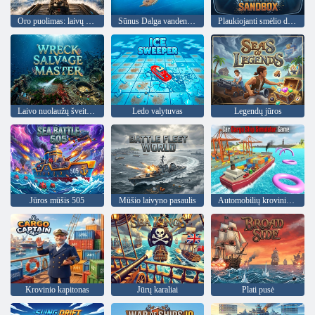
Oro puolimas: laivų gynyba
Sūnus Dalga vandenyno išgyvenęs
Plaukiojanti smėlio dėžė
Laivo nuolaužų šveitimas
Ledo valytuvas
Legendų jūros
Jūros mūšis 505
Mūšio laivyno pasaulis
Automobilių krovininio laivo simuliatoriaus žaidimas
Krovinio kapitonas
Jūrų karaliai
Plati pusė