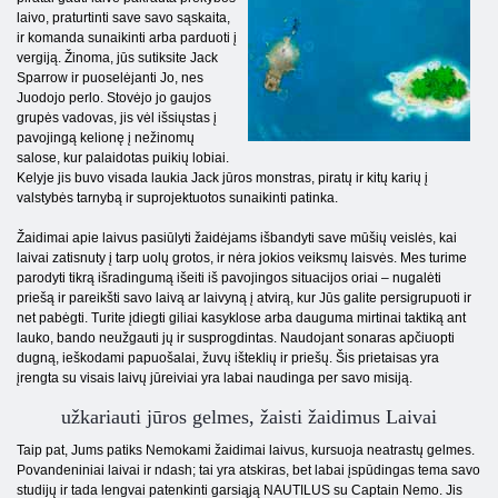
laivo, praturtinti save savo sąskaita,
ir komanda sunaikinti arba parduoti į
vergiją. Žinoma, jūs sutiksite Jack
Sparrow ir puoselėjanti Jo, nes
Juodojo perlo. Stovėjo jo gaujos
grupės vadovas, jis vėl išsiųstas į
pavojingą kelionę į nežinomų
salose, kur palaidotas puikių lobiai.
Kelyje jis buvo visada laukia Jack jūros monstras, piratų ir kitų karių į
valstybės tarnybą ir suprojektuotos sunaikinti patinka.
Žaidimai apie laivus pasiūlyti žaidėjams išbandyti save mūšių veislės, kai
laivai zatisnuty į tarp uolų grotos, ir nėra jokios veiksmų laisvės. Mes turime
parodyti tikrą išradingumą išeiti iš pavojingos situacijos oriai – nugalėti
priešą ir pareikšti savo laivą ar laivyną į atvirą, kur Jūs galite persigrupuoti ir
net pabėgti. Turite įdiegti giliai kasyklose arba dauguma mirtinai taktiką ant
lauko, bando neužgauti jų ir susprogdintas. Naudojant sonaras apčiuopti
dugną, ieškodami papuošalai, žuvų išteklių ir priešų. Šis prietaisas yra
įrengta su visais laivų jūreiviai yra labai naudinga per savo misiją.
užkariauti jūros gelmes, žaisti žaidimus Laivai
Taip pat, Jums patiks Nemokami žaidimai laivus, kursuoja neatrastų gelmes.
Povandeniniai laivai ir ndash; tai yra atskiras, bet labai įspūdingas tema savo
studijų ir tada lengvai patenkinti garsiąją NAUTILUS su Captain Nemo. Jis