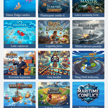
Sūnus Dalga vandenyno išgyvenęs
Laivo nuolaužų šveitimas
Plaukiojanti smėlio dėžė
Ledo valytuvas
Legendų jūros
Mūšio laivyno pasaulis
Krovinio kapitonas
Jūrų karaliai
Sling Drift lenktynių žaidimai
Laivas Smasher
Jūrinis konfliktas