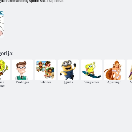
yklos komandinių sporto šakų kapitonas.
)
orija:
ine
Protingas
dėlionės
Įgūdis
Snieglentės
Apsirengti
Š
imai