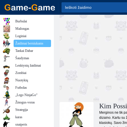
Burbulai
Mažongas
Loginiai
Žaidimai berniukams
Tankai Dabar
Šaudymas
Lenktynių žaidimai
Zombiai
Nuotykių
Futbolas
„Lego NinjaGo“
Žmogus-voras
Kim Possi
Strategija
Merginos ne tik pag
karas
dizaino. Kartu su 
klasiokų. Savo žin
snaiperis