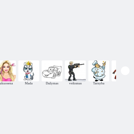
ukuosena
Mada
Dažymas
veiksmas
Tarnyba
kovos