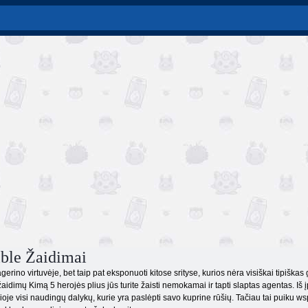
ble Žaidimai
erino virtuvėje, bet taip pat eksponuoti kitose srityse, kurios nėra visiškai tipiškas 
žaidimų Kimą 5 herojės plius jūs turite žaisti nemokamai ir tapti slaptas agentas. I
ioje visi naudingų dalykų, kurie yra paslėpti savo kuprine rūšių. Tačiau tai puiku ws