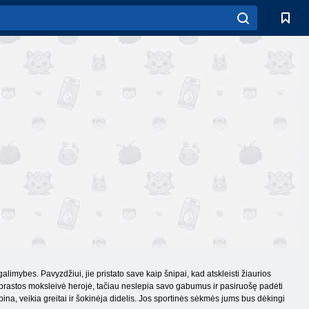
galimybes. Pavyzdžiui, jie pristato save kaip šnipai, kad atskleisti žiaurios
š įprastos moksleivė herojė, tačiau neslepia savo gabumus ir pasiruošę padėti
pina, veikia greitai ir šokinėja didelis. Jos sportinės sėkmės jums bus dėkingi