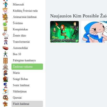
Minecraft
Kūdikių Šviesiai ruda
Naujausios Kim Possible Ža
Animaciniai žaidimai
Švietimo
Kempiniukas
Žemės ūkio
Transformeriai
Automobiliai
Kim Possible
Ben 10
misija:
Ant snieglentės
neįtikėtina
nusileidimas
Pabėgimo kambarys
Žaidimai vaikams
Mario
Sraigė Bobas
Sonic žaidimai
Slidinėjimas
Questai
Flash žaidimai