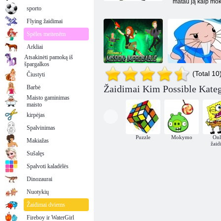
matau ją kaip mok
sporto
Flying žaidimai
Spēles meitenēm
Arkliai
Atsakinėti pamoką iš
špargalkos
(Total 10
Čiustyti
Kim Possible
Žaidimai Kim Possible Kateg
Barbė
misija:
Ant snieglentės
Maisto gaminimas
neįtikėtina
nusileidimas
maisto
kirpėjas
Spalvinimas
Puzzle
Mokymo
Onl
Makiažas
žaid
Sušalęs
Spalvoti kaladėlės
Dinozaurai
Nuotykių
Žaidimai dviems
Fireboy ir WaterGirl