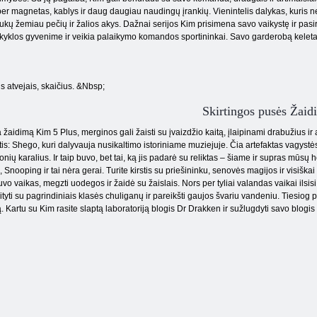
er magnetas, kablys ir daug daugiau naudingų įrankių. Vienintelis dalykas, kuris 
ukų žemiau pečių ir žalios akys. Dažnai serijos Kim prisimena savo vaikystę ir pasir
yklos gyvenime ir veikia palaikymo komandos sportininkai. Savo garderobą keleta
s atvejais, skaičius. &Nbsp;
Skirtingos pusės Žai
 žaidimą Kim 5 Plus, merginos gali žaisti su įvaizdžio kaitą, įlaipinami drabužius ir a
is: Shego, kuri dalyvauja nusikaltimo istoriniame muziejuje. Čia artefaktas vagystės
nių karalius. Ir taip buvo, bet tai, ką jis padarė su reliktas – šiame ir supras mūsų h
 Snooping ir tai nėra gerai. Turite kirstis su priešininku, senovės magijos ir visišk
buvo vaikas, megzti uodegos ir žaidė su žaislais. Nors per tyliai valandas vaikai ilsisi, 
ityti su pagrindiniais klasės chuliganų ir pareikšti gaujos švariu vandeniu. Tiesiog
. Kartu su Kim rasite slaptą laboratoriją blogis Dr Drakken ir sužlugdyti savo blog