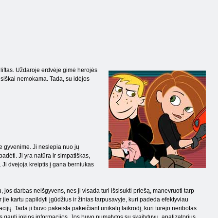
o liftas. Uždaroje erdvėje gimė herojės
visiškai nemokama. Tada, su idėjos
e gyvenime. Ji neslepia nuo jų
padėti. Ji yra natūra ir simpatiškas,
 Ji dvejoja kreiptis į gana berniukas
eju, jos darbas neišgyvens, nes ji visada turi išsisukti priešą, manevruoti tarp
jie kartu papildyti įgūdžius ir žinias tarpusavyje, kuri padeda efektyviau
ijų. Tada ji buvo pakeista pakeičiant unikalų laikrodį, kuri turėjo neribotas
 gauti jokios informacijos. Jos buvo numatytos su skaitytuvu, analizatorius,