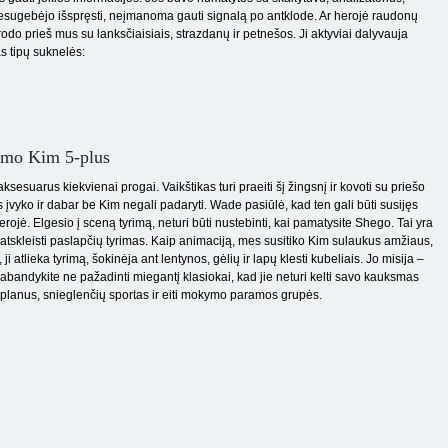
nesugebėjo išspręsti, neįmanoma gauti signalą po antklode. Ar herojė raudonų
odo prieš mus su lanksčiaisiais, strazdanų ir petnešos. Ji aktyviai dalyvauja
s tipų suknelės:
dimo Kim 5-plus
ksesuarus kiekvienai progai. Vaikštikas turi praeiti šį žingsnį ir kovoti su priešo
 įvyko ir dabar be Kim negali padaryti. Wade pasiūlė, kad ten gali būti susijęs
erojė. Elgesio į sceną tyrimą, neturi būti nustebinti, kai pamatysite Shego. Tai yra
ai atskleisti paslapčių tyrimas. Kaip animaciją, mes susitiko Kim sulaukus amžiaus,
ji atlieka tyrimą, šokinėja ant lentynos, gėlių ir lapų klesti kubeliais. Jo misija –
 pabandykite ne pažadinti miegantį klasiokai, kad jie neturi kelti savo kauksmas
is planus, snieglenčių sportas ir eiti mokymo paramos grupės.