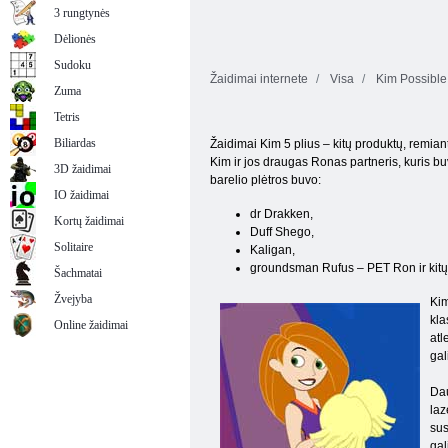
3 rungtynės
Dėlionės
Sudoku
Žaidimai internete
Visa
Kim Possible
Zuma
Tetris
Biliardas
Žaidimai Kim 5 plius – kitų produktų, remiant
Kim ir jos draugas Ronas partneris, kuris b
3D žaidimai
barelio plėtros buvo:
IO žaidimai
dr Drakken,
Kortų žaidimai
Duff Shego,
Solitaire
Kaligan,
groundsman Rufus – PET Ron ir kitų
Šachmatai
Žvejyba
Kim
kla
Online žaidimai
atl
gal
Dau
laz
sus
gal