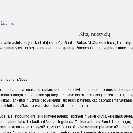
 Žaidimai
Kita, nuotykių!
is animacinis serijos, kuri atėjo su idėja Shuli ir Bobas McCorkle minutę, kai įstrig
uvo sumanytas turi neįtikėtiną gebėjimą, gelbėjo žmones iš bet pavojingą situaciją 
 simbolių. &Nbsp;
 – Tai paauglys mergaitė, puikus studentas mokykloje ir super herojus kasdieniam
siokai padaryti, bet tam, kad spjaudyti ant savo aistra tiems, kol ji nereikalauja juos 
etiškas, lankstus ir judrus, bet veikiami Tuo būdu patirties, kad paprastiems vaikams.
i piktintis patyčias ir pavydi visko, kad kiti gali geriau nei ji.
gelis, ji ištobulino greitai galimybę paleisti, šokinėti ir įveikti kliūtis. Priešingu atv
erio spinduliai užkariauti aukštumas ir gelmes. Tai komanda su Ron ir kitų draugų, ir 
idoroti su misijose. Pavyzdžiui, Wade išrado už savo delninio prietaiso už komunikac
imybes. Su jų pagalba, Kim gali bendrauti su savo komanda, draugais ir artimaisiais