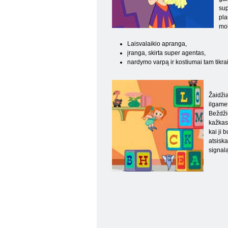
sup
pla
mok
Laisvalaikio apranga,
įranga, skirta super agentas,
nardymo varpą ir kostiumai tam tikrai
Žaidžia
ilgamet
Beždžio
kažkas,
kai ji 
atsiska
signalą