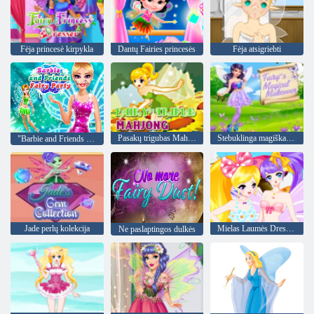
Fėja princesė kirpykla
Dantų Fairies princesės
Fėja atsigriebti
Pasakų trigubas Mahjongas
Stebuklinga magiška perdaryti
"Barbie and Friends Fairy Party"
Jade perlų kolekcija
Mielas Laumės Dress Up
Ne paslaptingos dulkės