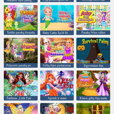
Nekaltos fėjos pabėgimas
Toddie pasakų išvaizda
Pasakų Winx stilius
Baby Cathy Ep34 Miela undinėlė
Princesės pasakų ponių priežiūra
Gėlių fėjos perdarymas
Išgyvenimo fėja
Žaidimas „Little Fairy“ puošniai apsirengti
Aprenk ir mane
Klaros gėlių fėjų mada