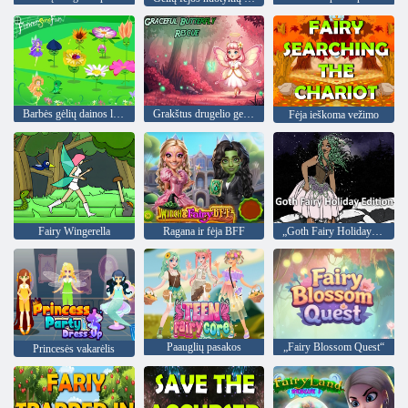
Barbės gėlių dainos linksmybės
Grakštus drugelio gelbėjimas
Fėja ieškoma vežimo
Fairy Wingerella
Ragana ir fėja BFF
„Goth Fairy Holiday Edition“
Paauglių pasakos
„Fairy Blossom Quest“
Princesės vakarėlis