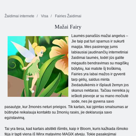
Žaidimai internete
Visa
Fairies Žaidimai
Mažai Fairy
Laumės panašūs mažai angelus –
Jie taip pat turi sparnus ir sukurti
magija. Mes pasirengę jums
labiausiai jaudinančių internetiniai
žaidimai laumės, todėl jūs galite
mėgautis bendravimas su magiškų
būtybių, kai matote šį troškimą.
Fairies yra labai mažos ir gyventi
tarp gėlių, saldus minta
žiedadulkėmis ir išplauti žemyn jos
skanus nektaras. Tačiau nereikia jų
ieškoti pievoje ar su mano močiutė
sode, nes jie gyvena savo
pasaulyje, kur žmonės neturi prieigos. Tik kartais, kai įgimtas smalsumas ar
būtinybė reikalauja kontakto su žmonių rasės, jie deklaruoja savo
egzistavimą.
Tai yra tiesa, kad kartais atsitikti išimtis, kaip ir Bloom, kuris kažkada išmoko
fėja ir tapti viena iš Winx matavimo MAGIX atveju. Tokie pasakojimai