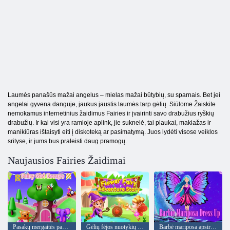
Laumės panašūs mažai angelus – mielas mažai būtybių, su sparnais. Bet jei
angelai gyvena danguje, jaukus jaustis laumės tarp gėlių. Siūlome Žaiskite
nemokamus internetinius žaidimus Fairies ir įvairinti savo drabužius ryškių
drabužių. Ir kai visi yra ramioje aplink, jie suknelė, tai plaukai, makiažas ir
manikiūras ištaisyti eiti į diskoteką ar pasimatymą. Juos lydėti visose veiklos
srityse, ir jums bus praleisti daug pramogų.
Naujausios Fairies Žaidimai
Pasakų mergaitės pabėgimas
Gėlių fėjos nuotykių istorija
Barbė mariposa apsirengs