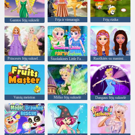
Fėja ir vienaragis
Fėjų rizika
Gamtos fėjų suknelė
Princesės fėjų suknelės dizainas
Ruoškitės su manimi: Fairy Fashion Fantasy
Šiuolaikinės Little Fairy mados
Vaisių meistras
Miško fėjų suknelė
Dangaus fėjų suknelė