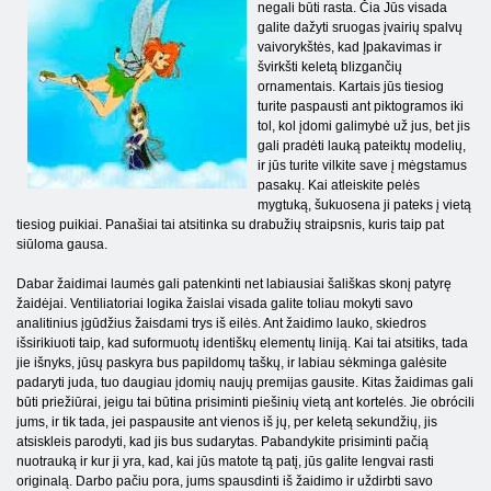
negali būti rasta. Čia Jūs visada
galite dažyti sruogas įvairių spalvų
vaivorykštės, kad Įpakavimas ir
švirkšti keletą blizgančių
ornamentais. Kartais jūs tiesiog
turite paspausti ant piktogramos iki
tol, kol įdomi galimybė už jus, bet jis
gali pradėti lauką pateiktų modelių,
ir jūs turite vilkite save į mėgstamus
pasakų. Kai atleiskite pelės
mygtuką, šukuosena ji pateks į vietą
tiesiog puikiai. Panašiai tai atsitinka su drabužių straipsnis, kuris taip pat
siūloma gausa.
Dabar žaidimai laumės gali patenkinti net labiausiai šališkas skonį patyrę
žaidėjai. Ventiliatoriai logika žaislai visada galite toliau mokyti savo
analitinius įgūdžius žaisdami trys iš eilės. Ant žaidimo lauko, skiedros
išsirikiuoti taip, kad suformuotų identiškų elementų liniją. Kai tai atsitiks, tada
jie išnyks, jūsų paskyra bus papildomų taškų, ir labiau sėkminga galėsite
padaryti juda, tuo daugiau įdomių naujų premijas gausite. Kitas žaidimas gali
būti priežiūrai, jeigu tai būtina prisiminti piešinių vietą ant kortelės. Jie obrócili
jums, ir tik tada, jei paspausite ant vienos iš jų, per keletą sekundžių, jis
atsiskleis parodyti, kad jis bus sudarytas. Pabandykite prisiminti pačią
nuotrauką ir kur ji yra, kad, kai jūs matote tą patį, jūs galite lengvai rasti
originalą. Darbo pačiu pora, jums spausdinti iš žaidimo ir uždirbti savo