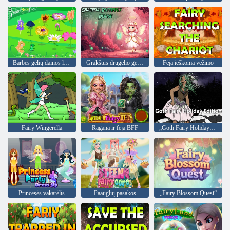
Barbės gėlių dainos linksmybės
Grakštus drugelio gelbėjimas
Fėja ieškoma vežimo
Fairy Wingerella
Ragana ir fėja BFF
„Goth Fairy Holiday Edition“
Princesės vakarėlis
Paauglių pasakos
„Fairy Blossom Quest“