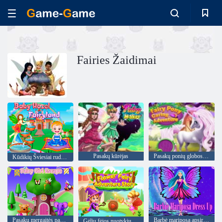
Fairies Žaidimai
Pasakų kūrėjas
Pasakų ponių globos nuotykis
Kūdikių Šviesiai ruda: Fairyland
Pasakų mergaitės pabėgimas
Barbė mariposa apsirengs
Gėlių fėjos nuotykių istorija