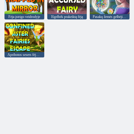
Fėja įstrigo veidrodyje
Išgelbėk prakeiktą fėją
Pasakų žemės gelbėjimas
Apribotos sesers fėjos pabėgimas