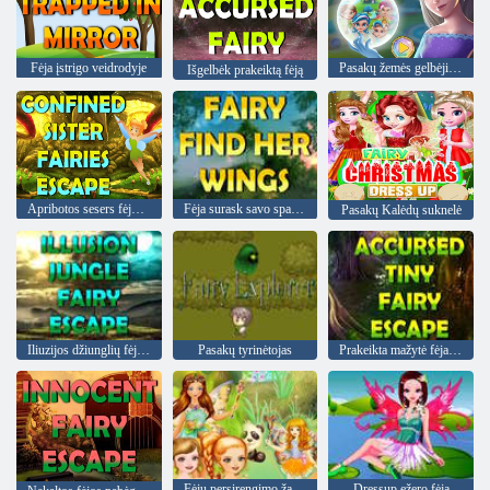
Fėja įstrigo veidrodyje
Pasakų žemės gelbėjimas
Išgelbėk prakeiktą fėją
Apribotos sesers fėjos pabėgimas
Fėja surask savo sparnus
Pasakų Kalėdų suknelė
Iliuzijos džiunglių fėjos pabėgimas
Pasakų tyrinėtojas
Prakeikta mažytė fėja pabėgimas
Fėjų persirengimo žaidimai mergaitėms
Dressup ežero fėja