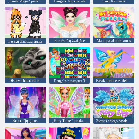
„Panda Magic“ piešimo gelbėjimas
Dangaus fėjų suknelė
Fairy Kei mada
Barbės fėjų žvaigždė
Mano pasakų drakonas
Pasakų drabužių spinta
"Disney Tinkerbell ir iš Neverbeast Pixie Tuščiaviduriai Leidžiama atsivežti legenda
Pasakų princesės dėlionė
Drugelis rungtynės 3
Super fėjų galios
„Fairy Tinker“ perdarymas
Žiemos sniego pasakos diena