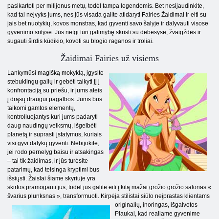
pasikartoti per milijonus metų, todėl tampa legendomis. Bet nesijaudinkite,
kad tai neįvyks jums, nes jūs visada galite atidaryti Fairies Žaidimai ir eiti su
jais bet nuotykių, kovos monstras, kad gyventi savo šalyje ir dalyvauti visose
gyvenimo srityse. Jūs netgi turi galimybę skristi su debesyse, žvaigždės ir
sugauti širdis kūdikio, kovoti su blogio raganos ir troliai.
Žaidimai Fairies už visiems
Lankymūsi magišką mokyklą, įgysite
stebuklingų galių ir gebėti taikyti jį į
konfrontaciją su priešu, ir jums ateis
į drąsų draugui pagalbos. Jums bus
taikomi gamtos elementų,
kontroliuojantys kuri jums padaryti
daug naudingų veiksmų, išgelbėti
planetą ir suprasti įstatymus, kuriais
visi gyvi dalykų gyventi. Nebijokite,
jei rodo pernelyg baisu ir atsakingas
– tai tik žaidimas, ir jūs turėsite
patarimų, kad teisinga kryptimi bus
išsiųsti. Žaislai šiame skyriuje yra
skirtos pramogauti jus, todėl jūs galite eiti į kitą mažai grožio grožio salonas «
švarius plunksnas », transformuoti. Kirpėja stilistai siūlo neįprastas klientams
originalių, įnoringas, išgalvotos
Plaukai, kad realiame gyvenime