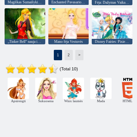
Magiškas Sumaišykite Uzpost
Enchanted Pavasario šokis
Fėja: Dažymas Vaikams
„Tinker Bell“ nauja išvaizda
Mano fėja Vestuvės
Disney Fairies: Pixie Šalis Couture
1
2
>
(Total 10)
Apsirengti
Šukuosena
Winx laumės
Mada
HTML5