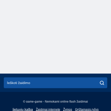
© game-game - Nemokami online flash žaidimai
English
lietuvių kalba
Žaidimai internete
Žymos
Grįžtamasis ryšys