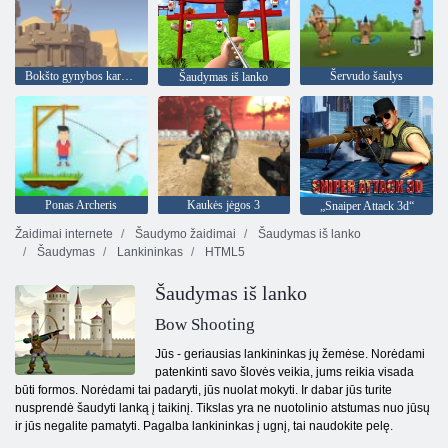
Bokšto gynybos karalystė
Šervudo šaulys
Šaudymas iš lanko
Ponas Archeris
Kaukės jėgos 3
„Snaiper Attack 3d“
Žaidimai internete
Šaudymo žaidimai
Šaudymas iš lanko
Šaudymas
Lankininkas
HTML5
Šaudymas iš lanko
Bow Shooting
Jūs - geriausias lankininkas jų žemėse. Norėdami
patenkinti savo šlovės veikia, jums reikia visada
būti formos. Norėdami tai padaryti, jūs nuolat mokyti. Ir dabar jūs turite
nusprendė šaudyti lanką į taikinį. Tikslas yra ne nuotolinio atstumas nuo jūsų
ir jūs negalite pamatyti. Pagalba lankininkas į ugnį, tai naudokite pelę.