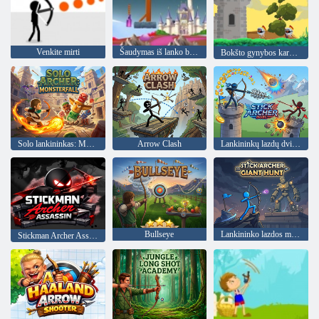
Venkite mirti
Šaudymas iš lanko butelio
Bokšto gynybos karalius
Solo lankininkas: Monsterfall
Arrow Clash
Lankininkų lazdų dvikova
Bullseye
Lankininko lazdos milžinų medžioklė
Stickman Archer Assassin