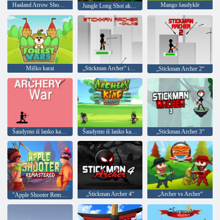
Haaland Arrow Shooter
Mango šaudyklė
Jungle Long Shot akademija
Miško karai
„Stickman Archer“ internete
„Stickman Archer 2“
Šaudymo iš lanko karas
Šaudymo iš lanko karalius internete
„Stickman Archer 3“
„Stickman Archer 4“
„Archer vs Archer“
"Apple Shooter Remastered"