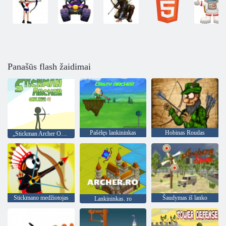
Panašūs flash žaidimai
Pašėlęs lankininkas
Hobinas Roudas
„Stickman Archer Online 4“
Stickmano medžiotojas
Šaudymas iš lanko
Lankininkas. ro