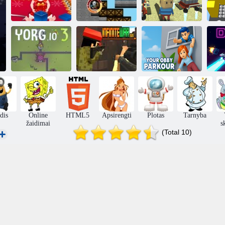
Kūdikių Šviesiai
ruda Kalėdų
Kogama Sukurk
S
laikas
Inferno
savo namus
Infinite War
Jūsų Obby
Yorg. IO 3
2020
Parkour
dis
Online
HTML5
Apsirengti
Plotas
Tarnyba
žaidimai
s
(Total 10)