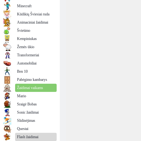
Minecraft
Kūdikių Šviesiai ruda
Animaciniai žaidimai
Švietimo
Kempiniukas
Žemės ūkio
Transformeriai
Automobiliai
Ben 10
Pabėgimo kambarys
Žaidimai vaikams
Mario
Sraigė Bobas
Sonic žaidimai
Slidinėjimas
Questai
Flash žaidimai