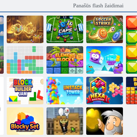
Panašūs flash žaidimai
Spellforge
Caps Kickers
Futbolo streikas
Ledinė
1010! Blokuoti
purpurinė galva
galvosūkį
Elementų blokai
3
„Block Builder
„Hexa Block“
b
Jam“
Untacko bokštas
galvosūkis