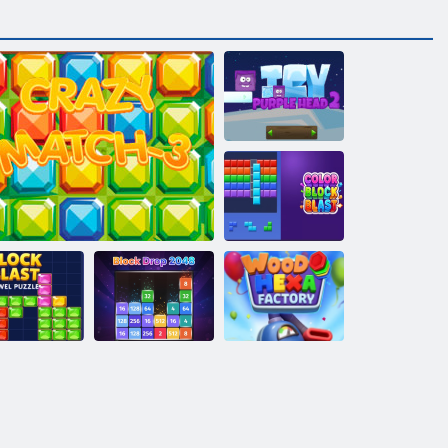
Ledinė violetinė
galva 2
Spalvų bloko
sprogimas
Block Blast
rangakmenių
„Block Drop
Wood Hexa
galvosūkis
Pašėlusios 3 rungtynės
2048“.
gamykla