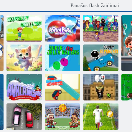
Panašūs flash žaidimai
BALAP
Riedlenčių
Vandens parko
KARUNG
iššūkiai
balių vakarėlis
Super
Dėlionė:
kačiukas su
Super-ish želė
„Ducky Si
drugeliu
lenktynininkai
Pembalap“
Lavinos
„Amigo Pancho
pingvinų
Guminis
2“: Niujorko
nuotykis!
automobilis 2
vakarėlis