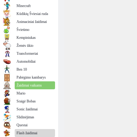
Minecraft
Kūdikių Šviesiai ruda
Animaciniai žaidimai
Švietimo
Kempiniukas
Žemės ūkio
Transformeriai
Automobiliai
Ben 10
Pabėgimo kambarys
Žaidimai vaikams
Mario
Sraigė Bobas
Sonic žaidimai
Slidinėjimas
Questai
Flash žaidimai