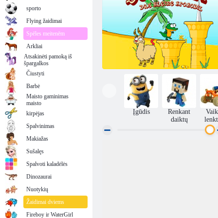
sporto
Flying žaidimai
Spēles meitenēm
Arkliai
Atsakinėti pamoką iš
špargalkos
Čiustyti
Barbė
Maisto gaminimas
maisto
Įgūdis
Renkant
Vai
kirpėjas
daiktų
lenk
Spalvinimas
Makiažas
Sušalęs
Krokodilas
Spalvoti kaladėlės
Dinozaurai
Nuotykių
Žaidimai dviems
Fireboy ir WaterGirl