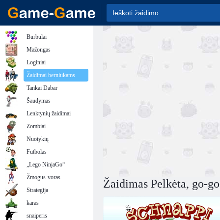
Burbulai
Mažongas
Loginiai
Žaidimai berniukams
Tankai Dabar
Šaudymas
Lenktynių žaidimai
Zombiai
Nuotykių
Futbolas
„Lego NinjaGo“
Žmogus-voras
Žaidimas Pelkėta, go-go
Strategija
karas
snaiperis