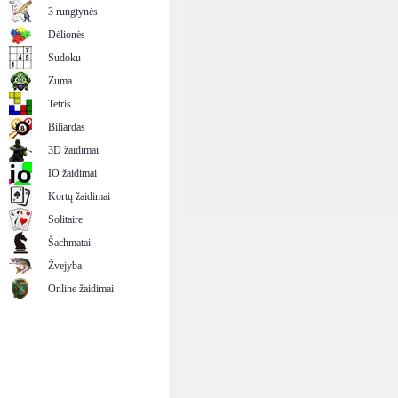
3 rungtynės
Dėlionės
Sudoku
Zuma
Tetris
Biliardas
3D žaidimai
IO žaidimai
Kortų žaidimai
Solitaire
Šachmatai
Žvejyba
Online žaidimai