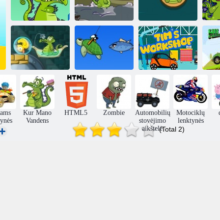
Pelkėta
Motorinis
Krokodilas
Krokodilas iš
K
lenktynės
parkour
pažinčių antis
Kur yra mano
antis?
Pelkėta žvejyba
Timo dirbtuvės
Ka
kams
Kur Mano
HTML5
Zombie
Automobilių
Motociklų
tynės
Vandens
stovėjimo
lenktynės
aikštelė
(Total 2)