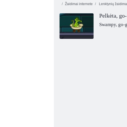
Žaidimai internete
Lenktynių žaidima
Pelkėta, go
Swampy, go-
Pieškite ir važiuokite!