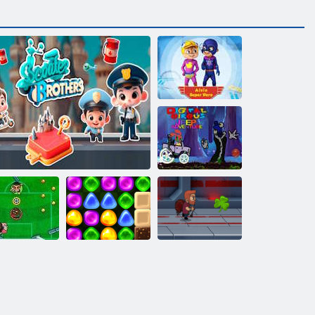
Super herojus
Alvinas
Skaitmeninis
cirko džipo
nuotykis
Grįžti į
„Candyland 4“:
Jetpack
Kojų Cinco
Motorolerių broliai
„Lollipop“ sodas
magistras