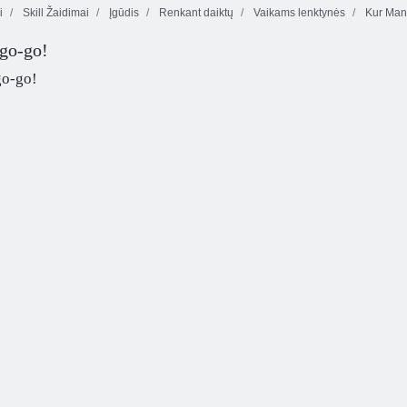
i
Skill Žaidimai
Įgūdis
Renkant daiktų
Vaikams lenktynės
Kur Man
-go-go!
Heads arenoje
Euro Futbolas
Parkavimo Fury
Europos futbolo
sprintas
go-go!