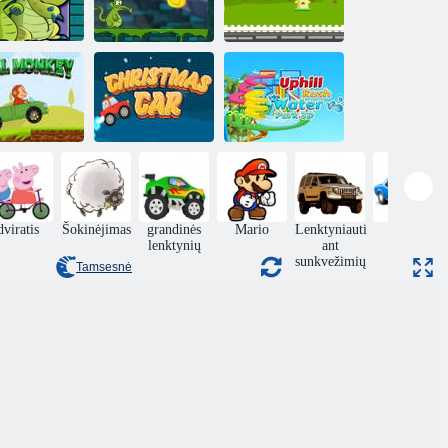
Kur mano
ur yra mano
Krokodilo
vanduo? Kova
antis?
keliauti
lėktuvai
Uphill Rush
Kalėdinis
vandens parkas
lno beždžionė
automobilis
3D
dviratis
Šokinėjimas
grandinės
Mario
Lenktyniauti
Dreifas
lenktynių
ant
sunkvežimių
Tamsesnė