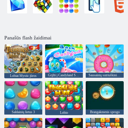
Panašūs flash žaidimai
Grįžti į Candyland Sweet upę
Sausainių sutriuškinimas
Lobiai Mystic jūros
Saldainių lietus 3
Brangakmenis sprogo
Lobio