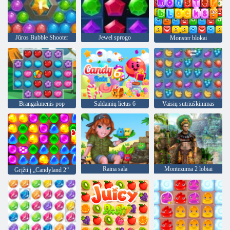
Jūros Bubble Shooter
Jewel sprogo
Monster blokai
Brangakmenis pop
Saldainių lietus 6
Vaisių sutriuškinimas
Raina sala
Montezuma 2 lobiai
Grįžti į „Candyland 2“