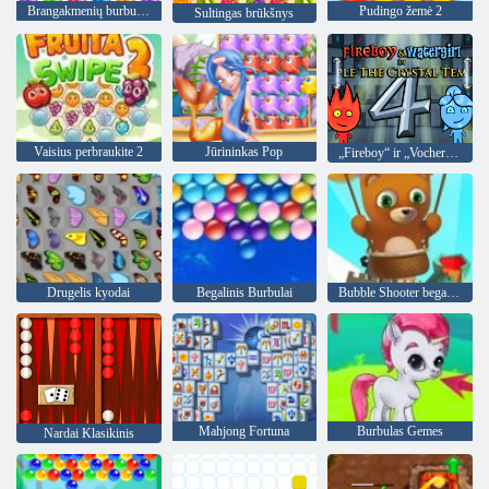
Brangakmenių burbuliukai 3
Pudingo žemė 2
Sultingas brūkšnys
Vaisius perbraukite 2
Jūrininkas Pop
„Fireboy“ ir „Vochergirl 4“: „Crystal Temple“
Drugelis kyodai
Begalinis Burbulai
Bubble Shooter begalinis
Mahjong Fortuna
Burbulas Gemes
Nardai Klasikinis