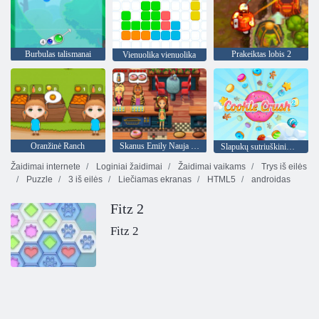
Burbulas talismanai
Prakeiktas lobis 2
Vienuolika vienuolika
Oranžinė Ranch
Skanus Emily Nauja pradžia
Slapukų sutriuškinimas 2
Žaidimai internete
Loginiai žaidimai
Žaidimai vaikams
Trys iš eilės
Puzzle
3 iš eilės
Liečiamas ekranas
HTML5
androidas
Fitz 2
Fitz 2