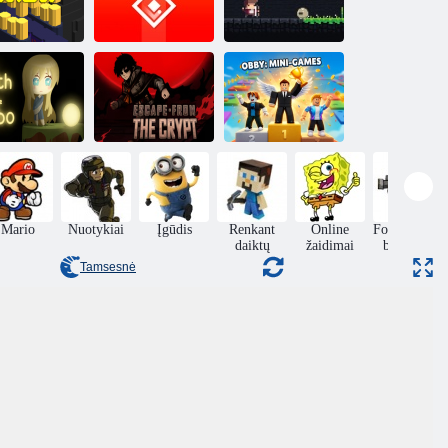
Šventyklos
Naujokas
brūkšnys
ROTARE
Bowmanas
Pabėgti nuo
Obby: Mini
alūnių gylis
kriptos
žaidimai
Mario
Nuotykiai
Įgūdis
Renkant
Online
Fotografavi
daiktų
žaidimai
berniukų
Tamsesnė