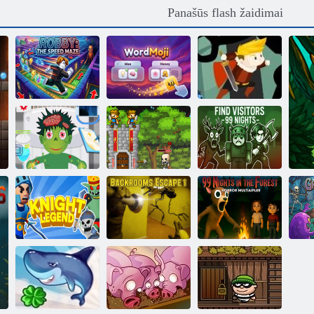
Panašūs flash žaidimai
Robby: Greičio
labirintas
WordMoji
Drąsus būrys
Monstras
Mini globėjų
Rasti lankytojus
ligoninė
pilies gynyba
99 naktys
99 naktys miške.
Backrooms
Siaubo kelių
Riterio legenda
Escape 1
žaidėjų žaidimas
K