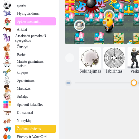
sporto
Flying žaidimai
Spēles meitenēm
Arkliai
Atsakinėti pamoką iš
špargalkos
Čiustyti
Barbė
Maisto gaminimas
maisto
Šokinėjimas
labirintas
veik
kirpėjas
Spalvinimas
Makiažas
Sušalęs
Susprogdink
Spalvoti kaladėlės
Dinozaurai
Nuotykių
Žaidimai dviems
Fireboy ir WaterGirl