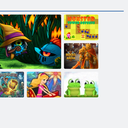
„Monster Tower
Defense“
Arenos herojai
Jaudulio
apo meistras
Orkio
skubėjimas 3
Leap Frog