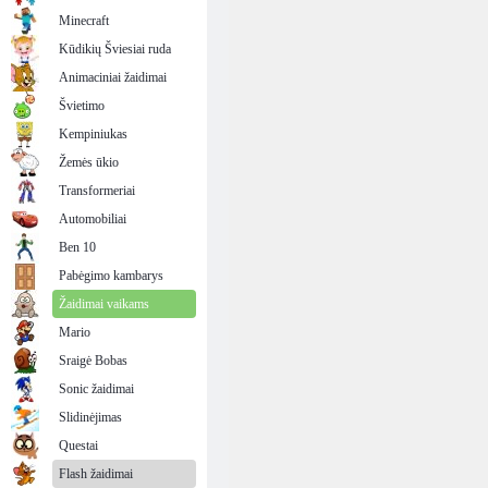
Minecraft
Kūdikių Šviesiai ruda
Animaciniai žaidimai
Švietimo
Kempiniukas
Žemės ūkio
Transformeriai
Automobiliai
Ben 10
Pabėgimo kambarys
Žaidimai vaikams
Mario
Sraigė Bobas
Sonic žaidimai
Slidinėjimas
Questai
Flash žaidimai