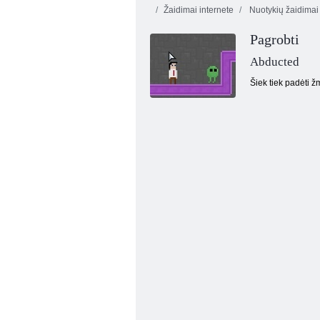
Žaidimai internete
Nuotykių žaidimai
Pagrobti
Abducted
Šiek tiek padėti ž
12 minučių išgyventi