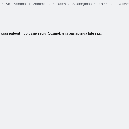
Skill Žaidimai
Žaidimai berniukams
Šokinėjimas
labirintas
veiks
Vykdyti, kiaule,
Flying Shark
Vykdyti
Bob plėšiką 1
mogui pabėgti nuo užsieniečių. Sužinokite iš paslaptingą labirintą.