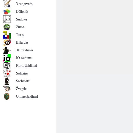
3 rungtynės
Dėlionės
Sudoku
Zuma
Tetris
Biliardas
3D žaidimai
IO žaidimai
Kortų žaidimai
Solitaire
Šachmatai
Žvejyba
Online žaidimai