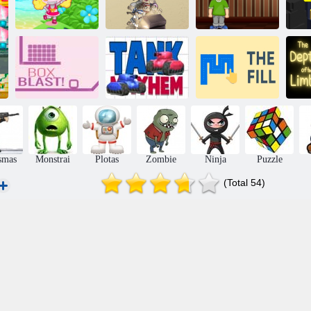
Bombos misija
Piramidės Šalis
Skanus kelias
Dėžės
sprogimas
Tanko chaosas
Užpildymas
G
smas
Monstrai
Plotas
Zombie
Ninja
Puzzle
(Total 54)