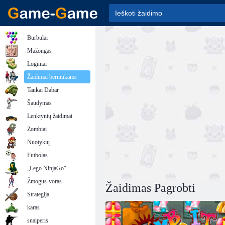
Burbulai
Mažongas
Loginiai
Žaidimai berniukams
Tankai Dabar
Šaudymas
Lenktynių žaidimai
Zombiai
Nuotykių
Futbolas
„Lego NinjaGo“
Žmogus-voras
Žaidimas Pagrobti
Strategija
karas
snaiperis