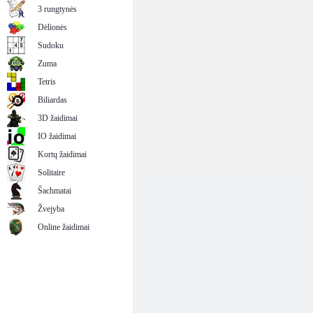
3 rungtynės
Dėlionės
Sudoku
Zuma
Tetris
Biliardas
3D žaidimai
IO žaidimai
Kortų žaidimai
Solitaire
Šachmatai
Žvejyba
Online žaidimai