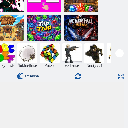
Kovok su
Brangakmenių
vaiduokliais
Bakstelėkite Aš
lašas
Mano
psimestinis
ukinių vakarų
Bakstelėkite
Never Fall
kaubojus
Spąstai
Pinball
okymasis
Šokinėjimas
Puzzle
veiksmas
Nuotykiai
Įgūdis
Tamsesnė