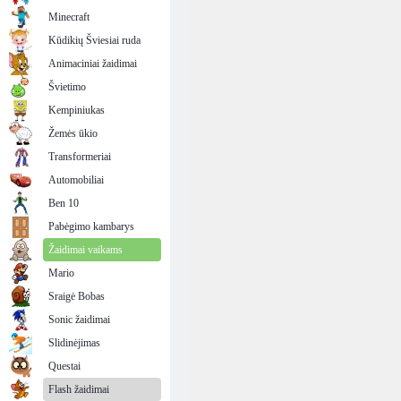
Minecraft
Kūdikių Šviesiai ruda
Animaciniai žaidimai
Švietimo
Kempiniukas
Žemės ūkio
Transformeriai
Automobiliai
Ben 10
Pabėgimo kambarys
Žaidimai vaikams
Mario
Sraigė Bobas
Sonic žaidimai
Slidinėjimas
Questai
Flash žaidimai