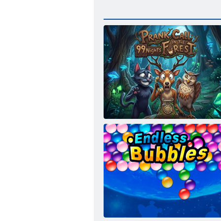
Išdaigos skambutis – 99 naktys miške