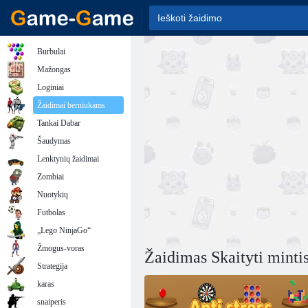
Burbulai
Mažongas
Loginiai
Žaidimai berniukams
Tankai Dabar
Šaudymas
Lenktynių žaidimai
Zombiai
Nuotykių
Futbolas
„Lego NinjaGo“
Žmogus-voras
Žaidimas Skaityti minti
Strategija
karas
snaiperis