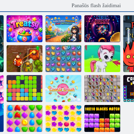
Panašūs flash žaidimai
Gugu Gaga
pingvinas:
pokalbių
Neono
Treatsy
pranešimai
sprogimas
Prakeiktas lobis
Vaisių
2
sutriuškinimas
Burbulas Gemes
Vienuolika
Slapukų
Drugelis Kyodai
vienuolika
sutriuškinimas 2
HD"
S