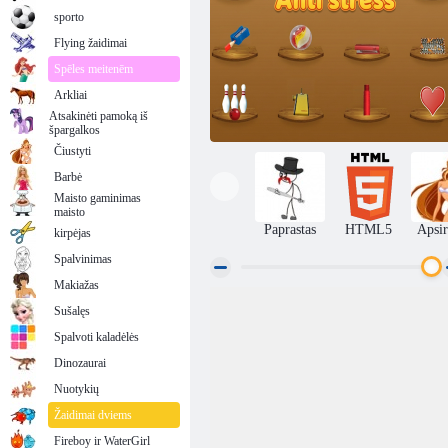
sporto
Flying žaidimai
Spēles meitenēm
Arkliai
Atsakinėti pamoką iš
špargalkos
Čiustyti
Barbė
Maisto gaminimas
maisto
Paprastas
HTML5
Apsir
kirpėjas
Spalvinimas
Makiažas
Sušalęs
Kovos su stresu
Spalvoti kaladėlės
Dinozaurai
Nuotykių
Žaidimai dviems
Fireboy ir WaterGirl