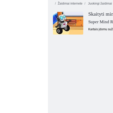
Žaidimai internete
Juokingi žaidimai
Skaityti min
Super Mind R
Kartais įdomu suži
Begalinis Burbulai