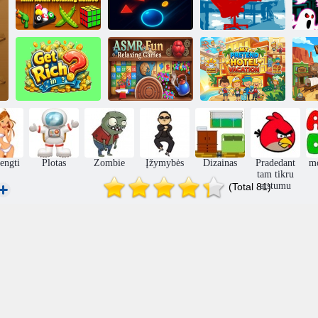
Mini ASMR
atpalaiduojantys
žaidimai
Blizgus Dodge
Cyrkam Airtos
ASMR linksmi
„My Pretend“
a
atpalaiduojantys
atostogos
la
Praturtėti?
žaidimai
viešbutyje
engti
Plotas
Zombie
Įžymybės
Dizainas
Pradedant
m
tam tikru
atstumu
(Total 81)