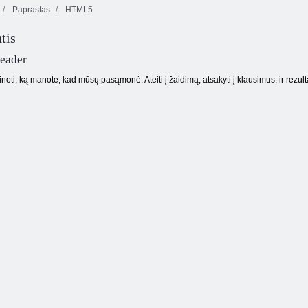
Paprastas
HTML5
tis
Saldainių lietus
10x10 blokų
Rungtynių arena
5
rungtynės
eader
noti, ką manote, kad mūsų pasąmonė. Ateiti į žaidimą, atsakyti į klausimus, ir rezult