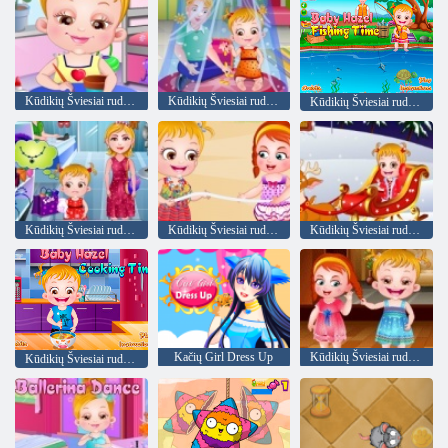
Kūdikių Šviesiai ruda amatų Laikas
Kūdikių Šviesiai ruda Motinos diena
Kūdikių Šviesiai ruda Žvejybos laikas
Kūdikių Šviesiai ruda Fancy dress
Kūdikių Šviesiai ruda Beach Party
Kūdikių Šviesiai ruda Kalėdų sapnas
Kačių Girl Dress Up
Kūdikių Šviesiai ruda mokosi manierų
Kūdikių Šviesiai ruda: Laikas vakarienei