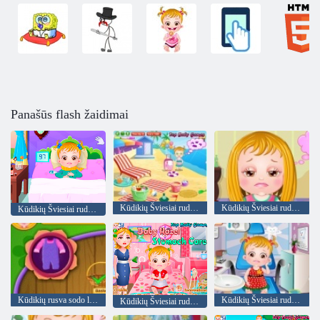
Panašūs flash žaidimai
Kūdikių Šviesiai ruda at beach
Kūdikių Šviesiai ruda Plaukų priežiūra
Kūdikių Šviesiai ruda Goes Ligos
Kūdikių rusva sodo laikas
Kūdikių Šviesiai ruda Dantų priežiūra
Kūdikių Šviesiai ruda Skrandžio priežiūra