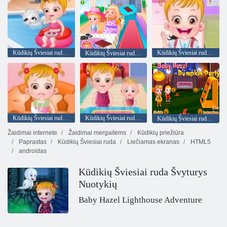
Kūdikių Šviesiai ruda Vasaros Pramogos
Kūdikių Šviesiai ruda mokykla Higiena
Kūdikių Šviesiai ruda močiutė Namas
Kūdikių Šviesiai ruda Rankų Lūžis
Kūdikių Šviesiai ruda. Padėkos Pramogos
Kūdikių Šviesiai ruda Moliūgų Šalis
Žaidimai internete
Žaidimai mergaitėms
Kūdikių priežiūra
Paprastas
Kūdikių Šviesiai ruda
Liečiamas ekranas
HTML5
androidas
Kūdikių Šviesiai ruda Švyturys
Nuotykių
Baby Hazel Lighthouse Adventure