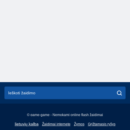
© game-game - Nemokami online flash žaidimai
English
lietuvių kalba
Žaidimai internete
Žymos
Grįžtamasis ryšys