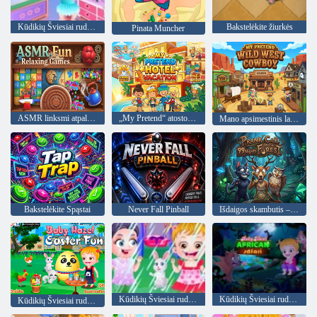
Kūdikių Šviesiai ruda balerina šokis
Bakstelėkite žiurkės
Pinata Muncher
ASMR linksmi atpalaiduojantys žaidimai
„My Pretend“ atostogos viešbutyje
Mano apsimestinis laukinių vakarų kaubojus
Bakstelėkite Spąstai
Never Fall Pinball
Išdaigos skambutis – 99 naktys miške
Kūdikių Šviesiai ruda Pirmas Lietus
Kūdikių Šviesiai ruda: Afrikos safari
Kūdikių Šviesiai ruda Velykų Pramogos