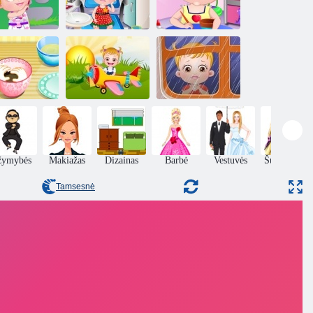
Kūdikių Šviesiai
Kūdikių Šviesiai
ikių Šviesiai
ruda Dantų
ruda amatų
a kieme Šalis
priežiūra
Laikas
Kūdikių Šviesiai
ruda: Laikas
Kūdikių Šviesiai
ris cupcakes
vakarienei
ruda: Tėvo diena
žymybės
Makiažas
Dizainas
Barbė
Vestuvės
Šukuosena
Tamsesnė