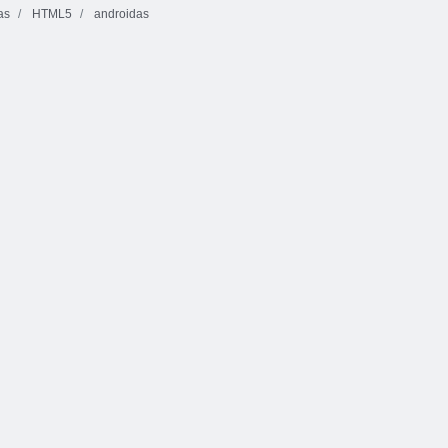
as
HTML5
androidas