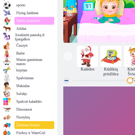
sporto
Flying žaidimai
Spēles meitenēm
Arkliai
Atsakinėti pamoką iš
špargalkos
Čiustyti
Barbė
Maisto gaminimas
maisto
Kalėdos
Kūdikių
Kūd
kirpėjas
priežiūra
Švie
Spalvinimas
ru
Makiažas
Sušalęs
Kūdikių Šviesiai ruda Goes Ligos
Spalvoti kaladėlės
Dinozaurai
Nuotykių
Žaidimai dviems
Fireboy ir WaterGirl