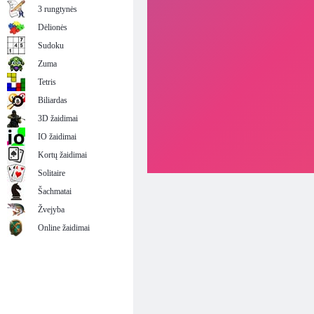
3 rungtynės
Dėlionės
Sudoku
Zuma
Tetris
Biliardas
3D žaidimai
IO žaidimai
Kortų žaidimai
Solitaire
Šachmatai
Žvejyba
Online žaidimai