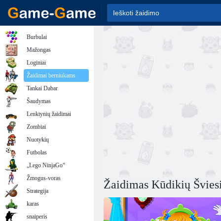
Burbulai
Mažongas
Loginiai
Žaidimai berniukams
Tankai Dabar
Šaudymas
Lenktynių žaidimai
Zombiai
Nuotykių
Futbolas
„Lego NinjaGo“
Žmogus-voras
Žaidimas Kūdikių Šviesi
Strategija
karas
snaiperis