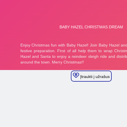
Įtraukti į užrašus