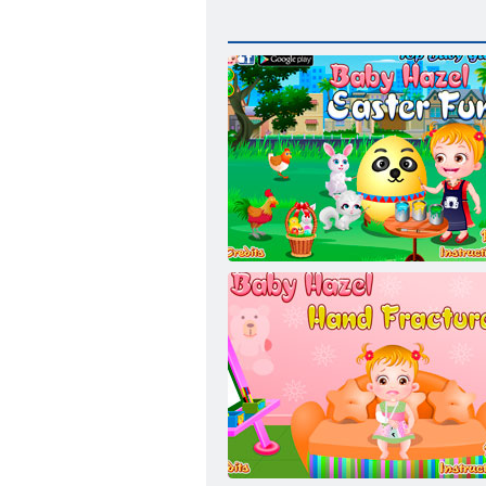
Kūdikių Šviesiai ruda Velykų Pramogos