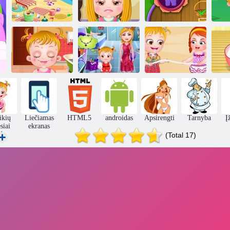
Kūdikių Šviesiai
Kūdikių Šviesiai
ruda Plaukų
Kūdikių rusva
Kūd
ruda at beach
priežiūra
sodo laikas
rud
Kūdikių Šviesiai
Kūdikių Šviesiai
Kūdikių Rudos
ruda Fancy
ruda Beach
odos problemų
dress
Party
Sū
ikių
Liečiamas
HTML5
androidas
Apsirengti
Tarnyba
Į
siai
ekranas
da
(Total 17)