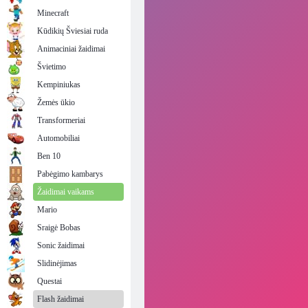
Minecraft
Kūdikių Šviesiai ruda
Animaciniai žaidimai
Švietimo
Kempiniukas
Žemės ūkio
Transformeriai
Automobiliai
Ben 10
Pabėgimo kambarys
Žaidimai vaikams
Mario
Sraigė Bobas
Sonic žaidimai
Slidinėjimas
Questai
Flash žaidimai