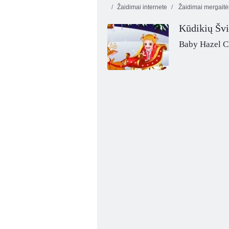
Žaidimai internete
Žaidimai mergait
Kūdikių Švi
Baby Hazel C
Kūdikių Šviesiai ruda Rankų Lūžis