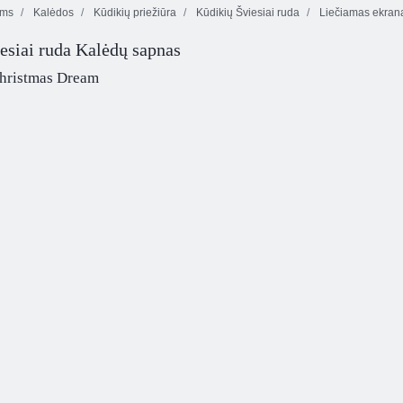
ėms
Kalėdos
Kūdikių priežiūra
Kūdikių Šviesiai ruda
Liečiamas ekran
esiai ruda Kalėdų sapnas
Kalėdinis
Saldainių
Mielos Kalėdos
nuotykis
Kalėdos
hristmas Dream