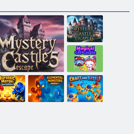
Paslaptingas
pilies pabėgimas
6
Magiška kačių
pilis
uros periodo
Elemental
sujungimas:
Monstras:
no Evolution
Paslaptingas pilies pabėgimas 5
Merge
Amatai ir mūšis