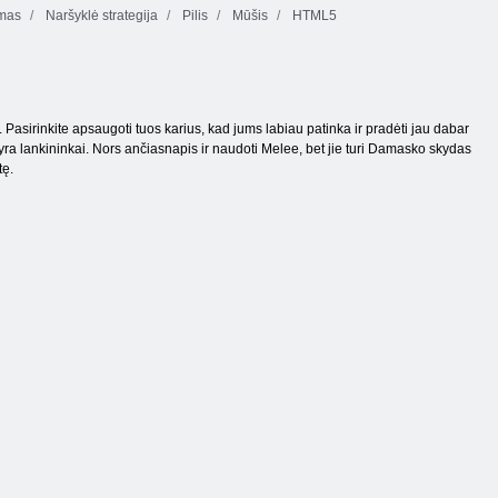
mas
Naršyklė strategija
Pilis
Mūšis
HTML5
į. Pasirinkite apsaugoti tuos karius, kad jums labiau patinka ir pradėti jau dabar
s yra lankininkai. Nors ančiasnapis ir naudoti Melee, bet jie turi Damasko skydas
tę.