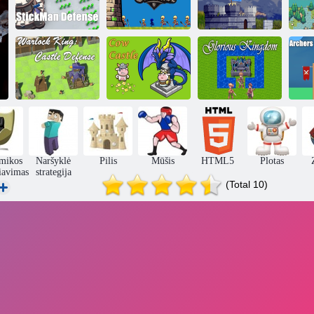
„StickMan“
Pilies kryžiaus
K
gynyba
žygis
Pilies karai 2
ka
„Warlock King“:
Šlovinga
He
pilies gynyba
Karvės pilis
karalystė
mikos
Naršyklė
Pilis
Mūšis
HTML5
Plotas
iavimas
strategija
(Total 10)