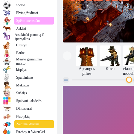
sporto
Flying žaidimai
Spēles meitenēm
Arkliai
Atsakinėti pamoką iš
špargalkos
Čiustyti
Barbė
Maisto gaminimas
maisto
Apsaugos
Kova
ekono
kirpėjas
pilies
model
Spalvinimas
Makiažas
Sušalęs
STATDEATH
Spalvoti kaladėlės
Dinozaurai
Nuotykių
Žaidimai dviems
Fireboy ir WaterGirl