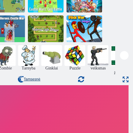
eturių mini
Pilies karai:
ralystės karas
ląstelių mūšis
Bokšto gynyba
„Archers
roes“: pilies
Viduramžių
karas
pilies gynyba
Stick War Saga
Zombie
Tarnyba
Ginklai
Puzzle
veiksmas
karo
žaidimai
Tamsesnė