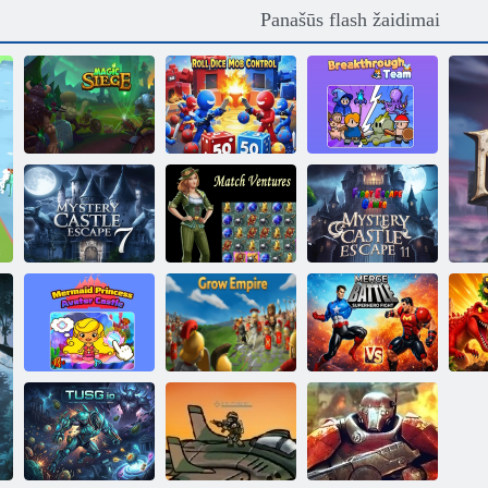
Panašūs flash žaidimai
Magiška
Roll Dice Mob
Proveržio
apgultis
Control
komanda
Paslaptingas
Paslaptingas
pilies pabėgimas
Rungtynių
pilies pabėgimas
7
įmonės
11
Undinės
Sujunkite mūšio
J
princesės Avater
superherojų
pilis
Augti imperiją
kovą
Di