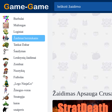
Burbulai
Mažongas
Loginiai
Žaidimai berniukams
Tankai Dabar
Šaudymas
Lenktynių žaidimai
Zombiai
Nuotykių
Futbolas
„Lego NinjaGo“
Žmogus-voras
Žaidimas Apsauga Crus
Strategija
karas
snaiperis