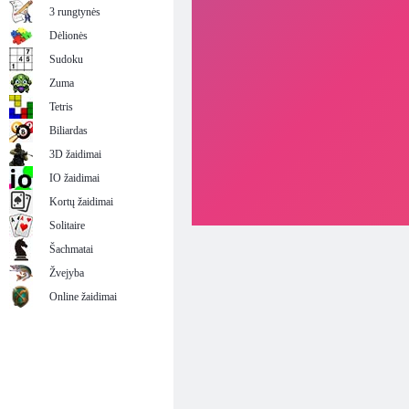
3 rungtynės
Dėlionės
Sudoku
Zuma
Tetris
Biliardas
3D žaidimai
IO žaidimai
Kortų žaidimai
Solitaire
Šachmatai
Žvejyba
Online žaidimai