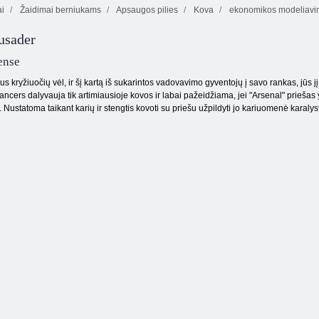
ai
Žaidimai berniukams
Apsaugos pilies
Kova
ekonomikos modeliavi
usader
„Strike Force
Epas karo 2:
Tusg
Heroes 1“
bokštas gynybos
ense
us kryžiuočių vėl, ir šį kartą iš sukarintos vadovavimo gyventojų į savo rankas, jūs j
. Lancers dalyvauja tik artimiausioje kovos ir labai pažeidžiama, jei "Arsenal" prieša
. Nustatoma taikant karių ir stengtis kovoti su priešu užpildyti jo kariuomenė karalys