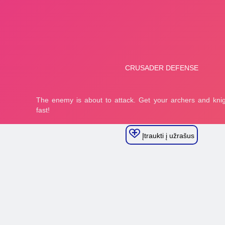
Įtraukti į užrašus