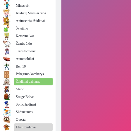
Minecraft
Kūdikių Šviesiai ruda
Animaciniai žaidimai
Švietimo
Kempiniukas
Žemės ūkio
Transformeriai
Automobiliai
Ben 10
Pabėgimo kambarys
Žaidimai vaikams
Mario
Sraigė Bobas
Sonic žaidimai
Slidinėjimas
Questai
Flash žaidimai