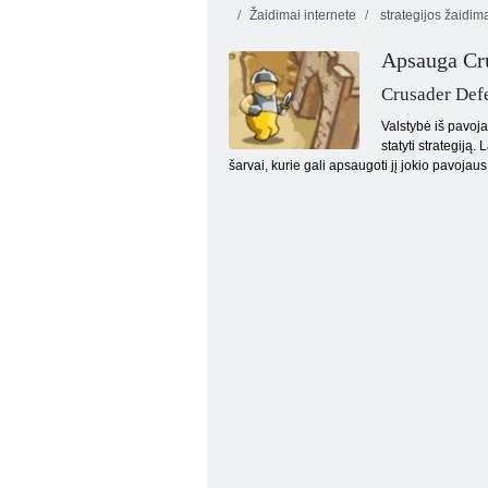
Žaidimai internete
strategijos žaidim
Apsauga Cr
Crusader Def
Valstybė iš pavoja
statyti strategiją
šarvai, kurie gali apsaugoti jį jokio pavojaus
Paslaptingas pilies pabėgimas 10