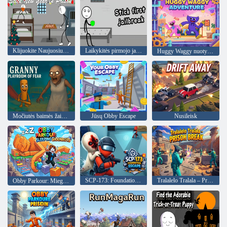
Klijuokite Naujuosius metus kalėjime
Laikykitės pirmojo jailbreak
Huggy Waggy nuotykis
Močiutės baimės žaidimų kambarys
Jūsų Obby Escape
Nusileisk
SCP-173: Foundation Escape
Tralalelo Tralala – Prison Break
Obby Parkour: Miegantys smegenys