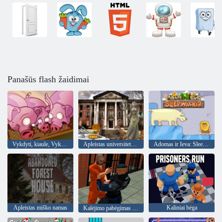
Panašūs flash žaidimai
Vykdyti, kiaule, Vykdyti
Apleistas universiteto html5 pabėgimas
Adomas ir Ieva: Sleepwalker
Apleistas miško namas
Kaliniai bėga
Kalėjimo pabėgimas 2020 m