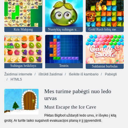
Kris Mahjong
Nuotykių sultingas uogas
Gold Rush lobių medžioklė
Sultingas brūkšnys
Tentrix
Saldainiai burbulas
Žaidimai internete
ištrūkti žaidimai
Išeikite iš kambario
Pabėgti
HTML5
Mes turime pabėgti nuo ledo
urvas
Must Escape the Ice Cave
Piktas Bigfoot uždaryti ledo urvu, ir išvyko į kitą
grobį. Ar turite laiko sugalvoti evakuacijos planą ir jį įgyvendinti.