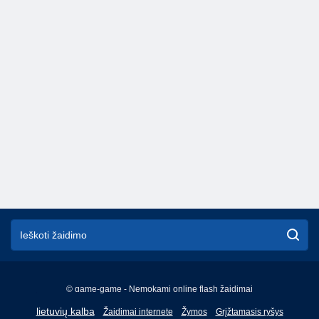
© game-game - Nemokami online flash žaidimai
English
lietuvių kalba
Žaidimai internete
Žymos
Grįžtamasis ryšys