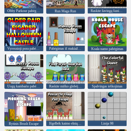
Obby Parkour pabėgimo kalėjimas
Raskite žavingą šuniuką
Run Maga Run
Vyresnioji pora pabėgo iš Helovino pilies
Pabėgimas iš makiažo kambario
Koala namo pabėgimas
Uogų kambario pabėgimas
Raskite miško globėją Gaia
Spalvingas ieškojimas
Išgelbėk kaimo elnių pabėgimą
Linija 98
Rytinis Brush Escape