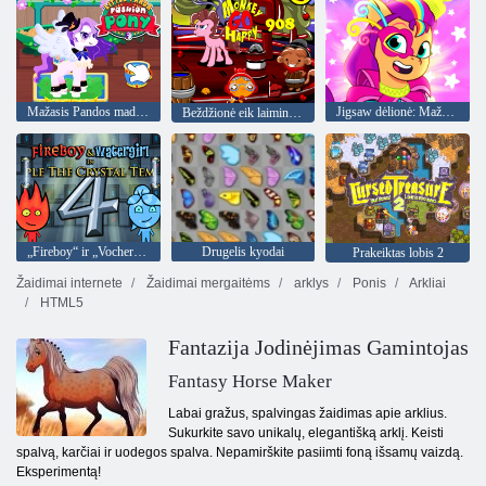
Mažasis Pandos mados ponis
Jigsaw dėlionė: Mažojo ponio karnavalas
Beždžionė eik laiminga 908 etapas
„Fireboy“ ir „Vochergirl 4“: „Crystal Temple“
Drugelis kyodai
Prakeiktas lobis 2
Žaidimai internete
Žaidimai mergaitėms
arklys
Ponis
Arkliai
HTML5
Fantazija Jodinėjimas Gamintojas
Fantasy Horse Maker
Labai gražus, spalvingas žaidimas apie arklius.
Sukurkite savo unikalų, elegantišką arklį. Keisti
spalvą, karčiai ir uodegos spalva. Nepamirškite pasiimti foną išsamų vaizdą.
Eksperimentą!