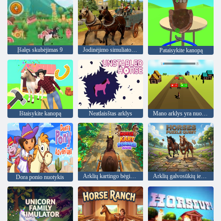
Įšalęs skubėjimas 9
Jodinėjimo simuliatorius
Pataisykite kanopą
Ištaisykite kanopą
Neatlaisštas arklys
Mano arklys yra nuostabus
Arklių kartingo bėgimo žaidimas
Arklių galvosūkių ieškojimas
Dora ponio nuotykis