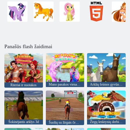
Panašūs flash žaidimai
Mano pasakos vienaragis
Arklių šeimos gyvūnų treniruoklis 3D
Riteriai ir nuotakos
Šokinėjantis arklys 3d
Žirgų lenktynių derbio ieškojimas
Šuolių su žirgais čempionai