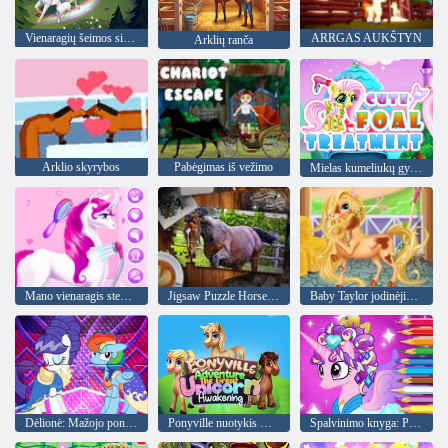
Vienaragių šeimos simuliatorius
ARRGAS AUKŠTYN
Arklių ranča
Arklio skyrybos
Pabėgimas iš vežimo
Mielas kumeliukų gydymas
Mano vienaragis stebuklingas arklys
Jigsaw Puzzle Horses leidimas
Baby Taylor jodinėjimas
Dėlionė: Mažojo ponio scena
Ponyville nuotykis Didysis vienaragio pabudimas
Spalvinimo knyga: Ponis princesė