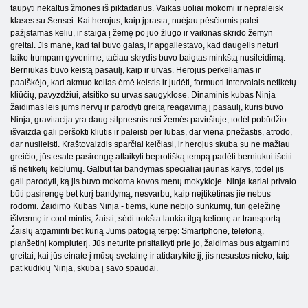
taupyti nekaltus žmones iš piktadarius. Vaikas uoliai mokomi ir nepraleisk
klases su Sensei. Kai herojus, kaip įprasta, nuėjau pėsčiomis palei
pažįstamas keliu, ir staiga į žemę po juo žlugo ir vaikinas skrido žemyn
greitai. Jis manė, kad tai buvo galas, ir apgailestavo, kad daugelis neturi
laiko trumpam gyvenime, tačiau skrydis buvo baigtas minkštą nusileidimą.
Berniukas buvo keistą pasaulį, kaip ir urvas. Herojus perkeliamas ir
paaiškėjo, kad akmuo kelias ėmė keistis ir judėti, formuoti intervalais netikėtų
kliūčių, pavyzdžiui, atsitiko su urvas saugyklose. Dinaminis kubas Ninja
žaidimas leis jums nervų ir parodyti greitą reagavimą į pasaulį, kuris buvo
Ninja, gravitacija yra daug silpnesnis nei žemės paviršiuje, todėl pobūdžio
išvaizda gali peršokti kliūtis ir paleisti per lubas, dar viena priežastis, atrodo,
dar nusileisti. Kraštovaizdis sparčiai keičiasi, ir herojus skuba su ne mažiau
greičio, jūs esate pasirengę atlaikyti beprotišką tempą padėti berniukui išeiti
iš netikėtų keblumų. Galbūt tai bandymas specialiai jaunas karys, todėl jis
gali parodyti, ką jis buvo mokoma kovos menų mokykloje. Ninja kariai privalo
būti pasirengę bet kurį bandymą, nesvarbu, kaip neįtikėtinas jie nebus
rodomi. Žaidimo Kubas Ninja - tiems, kurie nebijo sunkumų, turi geležinę
ištvermę ir cool mintis, žaisti, sėdi trokšta laukia ilgą kelionę ar transportą.
Žaislų atgaminti bet kurią Jums patogią terpę: Smartphone, telefoną,
planšetinį kompiuterį. Jūs neturite prisitaikyti prie jo, žaidimas bus atgaminti
greitai, kai jūs einate į mūsų svetainę ir atidarykite jį, jis nesustos nieko, taip
pat kūdikių Ninja, skuba į savo spaudai.