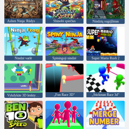
Ashen Ninja: Rūdys ir Katana
Shinobi spiečius
Nindzių sugrįžimas
Nindzė varlė
Spiningoji nindzė
Super Mario Rush 2
„Fun Race 3D“
„Stickman Race 3d“
Vykdykite 3D lenktynes