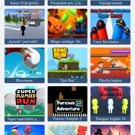
Benas 10 iki greičio
Prisijunkite prie „Clash 3D“
Sujungti numerį
„Sprunki“ pasivaikščiojimas 3d
Blogas moliūgas: Helovino bėgikas
Crazy Revolution – Police Runner Hyper Casual
Blowmanas
"Epic Run"
Pikselių bėgikas
Furious Nuotykis 2
Žmogaus bėgikas 3d
Super santechniko paleisti