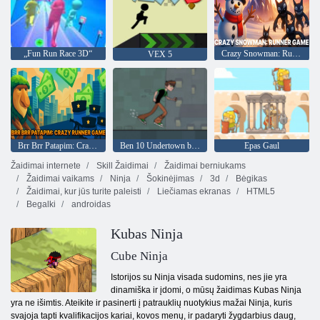
„Fun Run Race 3D“
Crazy Snowman: Runner žaidimas
VEX 5
Brr Brr Patapim: Crazy Runner žaidimas
Ben 10 Undertown bėgikas
Epas Gaul
Žaidimai internete
Skill Žaidimai
Žaidimai berniukams
Žaidimai vaikams
Ninja
Šokinėjimas
3d
Bėgikas
Žaidimai, kur jūs turite paleisti
Liečiamas ekranas
HTML5
Begalki
androidas
Kubas Ninja
Cube Ninja
Istorijos su Ninja visada sudomins, nes jie yra
dinamiška ir įdomi, o mūsų žaidimas Kubas Ninja
yra ne išimtis. Ateikite ir pasinerti į patrauklių nuotykius mažai Ninja, kuris
svajoja tapti kvalifikacijos kariai, kovos menų, ir padaryti žygdarbius daug,