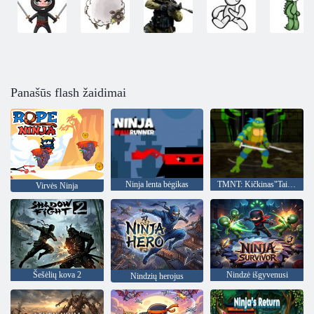
Panašūs flash žaidimai
Ninja lenta bėgikas
TMNT: Kičkinas"Tai senosios mokyklos
Virvės Ninja
Šešėlių kova 2
Nindzė išgyvenusi
Nindzių herojus