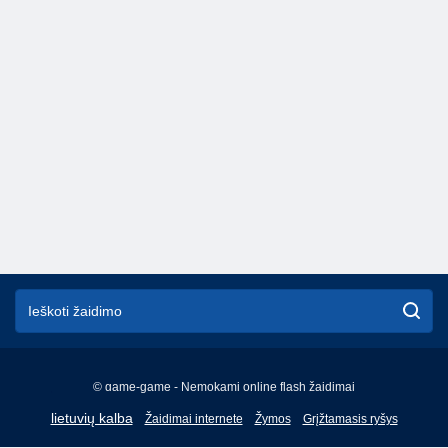
© game-game - Nemokami online flash žaidimai
English
lietuvių kalba
Žaidimai internete
Žymos
Grįžtamasis ryšys