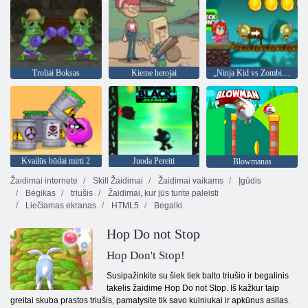
Troliai Boksas
Kieme herojai
„Ninja Kid vs Zombies“
Kvailūs būdai mirti 2
Juoda Pereiti
Blowmanas
Žaidimai internete
Skill Žaidimai
Žaidimai vaikams
Įgūdis
Bėgikas
triušis
Žaidimai, kur jūs turite paleisti
Liečiamas ekranas
HTML5
Begalki
Hop Do not Stop
Hop Don't Stop!
Susipažinkite su šiek tiek balto triušio ir begalinis
takelis žaidime Hop Do not Stop. Iš kažkur taip
greitai skuba prastos triušis, pamatysite tik savo kulniukai ir apkūnus asilas.