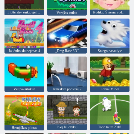
Fluttershy zuikio gelbėjimas
Kūdikių Šviesiai ruda Nakvynė Laikas
Vargšas zuikis
Jaudulio skubėjimas 4
„Drag Race 3D“
Sniego pasaulyje
Vėl pakartokite
Išmeskite popierių 2
Lobiai Miner
Inkų Nuotykių
Toon taurė 2016
Herojiškas pilotas