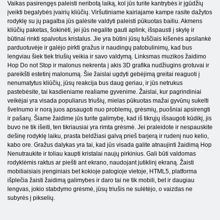
Vaikas pasirengęs paleisti neribotą laiką, kol jūs turite kantrybės ir įgūdžių
įveikti begalybės įvairių kliūčių. Viršutiniame kairiajame kampe rasite dažytos
rodyklę su jų pagalba jūs galėsite valdyti paleisti pūkuotas bailiu. Akmens
kliūčių paketas, šokinėti, jei jūs negalite gauti aplink, išspausti į skylę ir
būtinai rinkti spalvotus kristalus. Jie yra būtini jūsų tuščiais kišenės apsilankė
parduotuvėje ir galėjo pirkti gražus ir naudingų patobulinimų, kad bus
lengviau šiek tiek triušių veikia ir savo valdymą. Linksmas muzikos žaidimo
Hop Do not Stop ir malonus nekrenta į akis 3D grafika nudžiugins grotuvai ir
pareikšti estetinį malonumą. Šie žaislai ugdyti gebėjimą greitai reaguoti į
nenumatytus kliūčių, jūsų reakcija bus daug geriau, ir jūs netrukus
pastebėsite, tai kasdieniame realiame gyvenime. Žaislai, kur pagrindiniai
veikėjai yra visada populiarus triušių, mielas pūkuotas mažai gyvūnų sukelti
švelnumo ir norą juos apsaugoti nuo problemų, grėsmių, puošniai apsirengti
ir pašarų. Šiame žaidime jūs turite galimybę, kad iš tikrųjų išsaugoti kūdikį, jis
buvo ne tik išeiti, ten tikriausiai yra rimta grėsmė. Jei praleidote ir nespauskite
dešinę rodyklę laiku, prasta beldžiasi galvą prieš barjerą ir rudenį nuo kelio,
kabo ore. Gražus dalykas yra tai, kad jūs visada galite atnaujinti žaidimą Hop
Nenutraukite ir toliau kaupti kristalai naujų pirkinius. Gali būti valdomas
rodyklėmis raktus ar piešti ant ekrano, naudojant jutiklinį ekraną. Žaisti
mobiliaisiais įrenginiais bet kokioje patogioje vietoje, HTML5, platforma
išplečia žaisti žaidimą galimybes ir daro tai ne tik mobili, bet ir daugiau
lengvas, jokio stabdymo grėsmė, jūsų triušis ne sulėtėjo, o vaizdas ne
subyrės į pikselių.