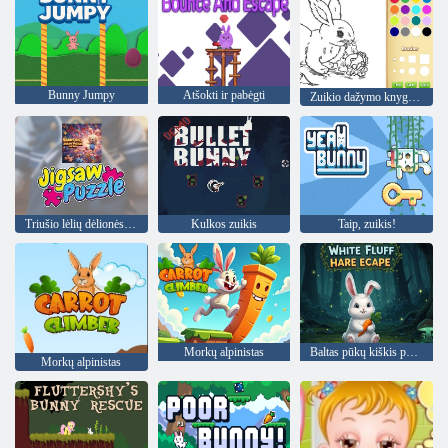
Bunny Jumpy
Atšokti ir pabėgti
Zuikio dažymo knyga vaikams
Triušio lėlių dėlionės Vaikams
Kulkos zuikis
Taip, zuikis!
Morkų alpinistas
Baltas pūkų kiškis pabėga
Morkų alpinistas