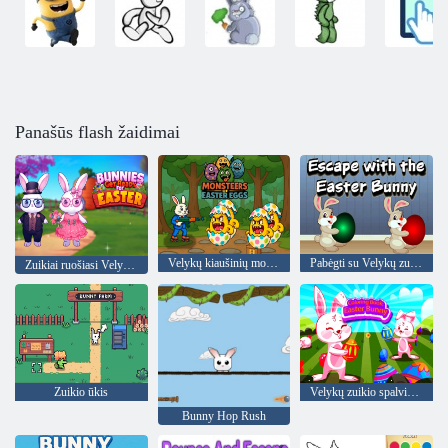
Panašūs flash žaidimai
Velykų kiaušinių monstrai
Pabėgti su Velykų zuikiu
Zuikiai ruošiasi Velykoms
Zuikio ūkis
Velykų zuikio spalvinimo knyga
Bunny Hop Rush