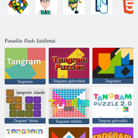
Panašūs flash žaidimai
Tangramo galvosūkiai
Tangramos
Tangramas
„Tangram“ blokai
Tangram galvosūkis
Tangramo tinklelis