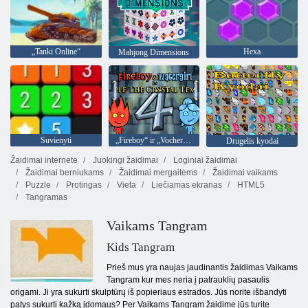
„Tanki Online“
Hexa
Mahjong Dimensions
Suvienyti
„Fireboy“ ir „Vochergirl 4“: „Crystal Temple“
Drugelis kyodai
Žaidimai internete
Juokingi žaidimai
Loginiai žaidimai
Žaidimai berniukams
Žaidimai mergaitėms
Žaidimai vaikams
Puzzle
Protingas
Vieta
Liečiamas ekranas
HTML5
Tangramas
Vaikams Tangram
Kids Tangram
Prieš mus yra naujas jaudinantis žaidimas Vaikams
Tangram kur mes neria į patrauklių pasaulis
origami. Ji yra sukurti skulptūrų iš popieriaus estrados. Jūs norite išbandyti
patys sukurti kažką įdomaus? Per Vaikams Tangram žaidime jūs turite