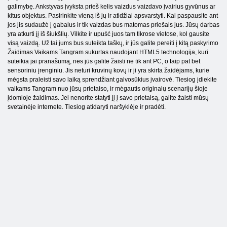
galimybę. Ankstyvas įvyksta prieš kelis vaizdus vaizdavo įvairius gyvūnus ar
kitus objektus. Pasirinkite vieną iš jų ir atidžiai apsvarstyti. Kai paspausite ant
jos jis sudaužė į gabalus ir tik vaizdas bus matomas priešais jus. Jūsų darbas
yra atkurti jį iš šiukšlių. Vilkite ir upuść juos tam tikrose vietose, kol gausite
visą vaizdą. Už tai jums bus suteikta taškų, ir jūs galite pereiti į kitą paskyrimo
Žaidimas Vaikams Tangram sukurtas naudojant HTML5 technologija, kuri
suteikia jai pranašumą, nes jūs galite žaisti ne tik ant PC, o taip pat bet
sensoriniu įrenginiu. Jis neturi kruvinų kovų ir ji yra skirta žaidėjams, kurie
mėgsta praleisti savo laiką sprendžiant galvosūkius įvairovė. Tiesiog įdiekite
vaikams Tangram nuo jūsų prietaiso, ir mėgautis originalų scenarijų šioje
įdomioje žaidimas. Jei nenorite statyti jį į savo prietaisą, galite žaisti mūsų
svetainėje internete. Tiesiog atidaryti naršyklėje ir pradėti.