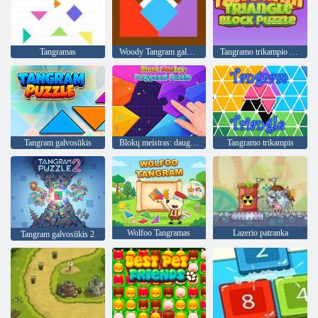
Tangramas
Woody Tangram galvosūkis
Tangramo trikampio bloko galvosūkis
Tangram galvosūkis
Blokų meistras: daugiakampis galvosūkis
Tangramo trikampis
Wolfoo Tangramas
Lazerio patranka
Tangram galvosūkis 2