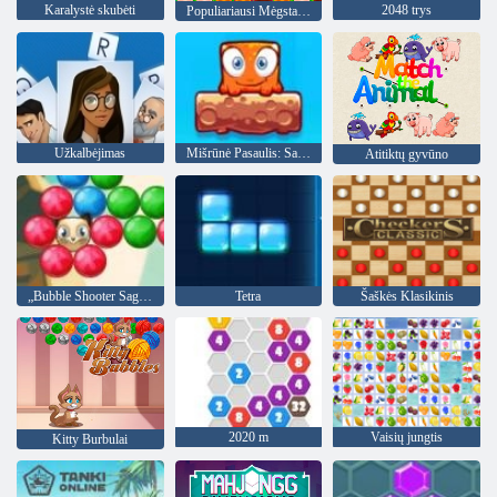
Karalystė skubėti
2048 trys
Populiariausi Mėgstamiausi Draugai
Užkalbėjimas
Mišrūnė Pasaulis: Savaitgalis
Atitiktų gyvūno
„Bubble Shooter Saga 2“
Tetra
Šaškės Klasikinis
2020 m
Vaisių jungtis
Kitty Burbulai