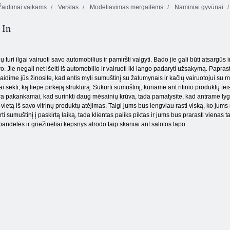
aidimai vaikams
Verslas
Modeliavimas mergaitėms
Naminiai gyvūnai
Kūdikių Šviesiai
Kūdikių Šviesiai
Kūdikių Šviesiai
 In
ruda močiutė
ruda. Padėkos
ruda Naujagimis
Namas
Pramogos
Skiepai
 turi ilgai vairuoti savo automobilius ir pamiršti valgyti. Bado jie gali būti atsargūs 
o. Jie negali net išeiti iš automobilio ir vairuoti iki lango padaryti užsakymą. Papras
idime jūs žinosite, kad antis myli sumuštinį su žalumynais ir kačių vairuotojui su m
idžiai sekti, ką liepė pirkėją struktūrą. Sukurti sumuštinį, kuriame ant ritinio produk
nėra pakankamai, kad surinkti daug mėsainių krūva, tada pamatysite, kad antrame lyg
ietą iš savo vitrinų produktų atėjimas. Taigi jums bus lengviau rasti viską, ko jums 
urti sumuštinį į paskirtą laiką, tada klientas paliks piktas ir jums bus prarasti viena
bandelės ir griežinėliai kepsnys atrodo taip skaniai ant salotos lapo.