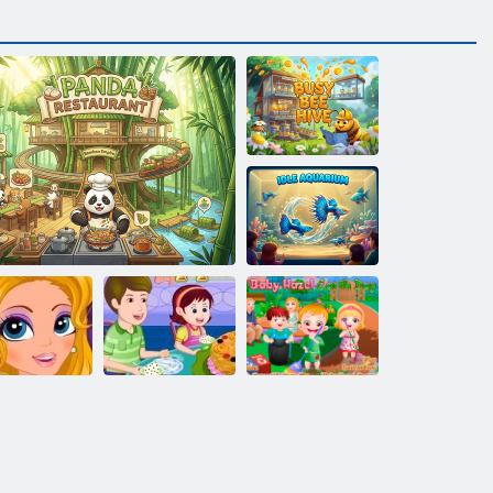
Užimtas bičių
avilys
Tuščiosios eigos
akvariumas
Kūdikių Šviesiai
Bad Dantų
Kepimo obuolių
ruda Žemės
makeover
Restoranas Panda
pyragas
diena