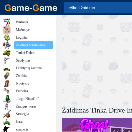
Burbulai
Mažongas
Loginiai
Žaidimai berniukams
Tankai Dabar
Šaudymas
Lenktynių žaidimai
Zombiai
Nuotykių
Futbolas
„Lego NinjaGo“
Žmogus-voras
Žaidimas Tinka Drive I
Strategija
karas
snaiperis