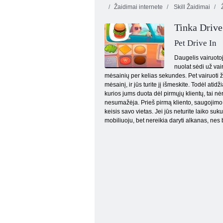
Žaidimai internete
Skill Žaidimai
Ž
Tinka Drive
Pet Drive In
Daugelis vairuotojų
nuolat sėdi už vair
mėsainių per kelias sekundes. Pet vairuoti ža
Skruzdžių minų magnatas
mėsainį, ir jūs turite jį išmeskite. Todėl at
kurios jums duota dėl pirmųjų klientų, tai 
nesumažėja. Prieš pirmą kliento, saugojimo v
keisis savo vietas. Jei jūs neturite laiko suk
mobiliuoju, bet nereikia daryti alkanas, nes 