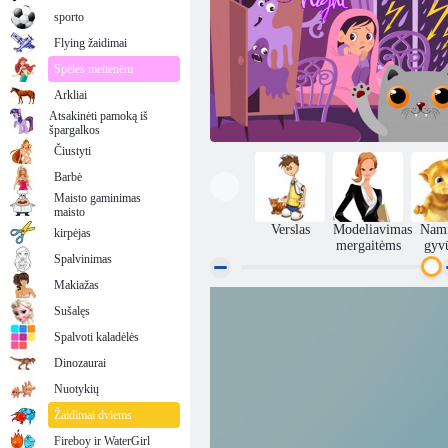
sporto
Flying žaidimai
Spēles meitenēm
Arkliai
Atsakinėti pamoką iš
špargalkos
Čiustyti
Barbė
Maisto gaminimas
maisto
Verslas
Modeliavimas
Nami
kirpėjas
mergaitėms
gyv
Spalvinimas
Makiažas
Sušalęs
Vaiduoklių naktis
Spalvoti kaladėlės
Dinozaurai
Nuotykių
Žaidimai dviems
Fireboy ir WaterGirl