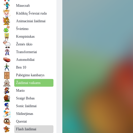
Minecraft
Kūdikių Šviesiai ruda
Animaciniai žaidimai
Švietimo
Kempiniukas
Žemės ūkio
Transformeriai
Automobiliai
Ben 10
Pabėgimo kambarys
Žaidimai vaikams
Mario
Sraigė Bobas
Sonic žaidimai
Slidinėjimas
Questai
Flash žaidimai