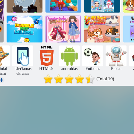
ai
Katė iš pragaro -
Blogas katės
katės
Ledo princesės
S
treniruoklis
simuliatorius
telefonas
Nuostabus
Pramogos mini
„
„Bubble Pet
popieriaus lėlių
žaidimai
k
Deluxe“
dienoraštis
princesei
niai
Liečiamas
HTML5
androidas
Futbolas
Plotas
ūnai
ekranas
(Total 10)