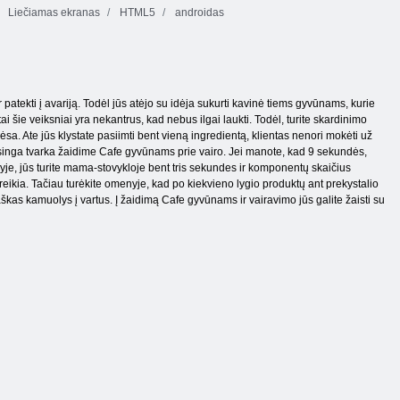
Liečiamas ekranas
HTML5
androidas
ir patekti į avariją. Todėl jūs atėjo su idėja sukurti kavinė tiems gyvūnams, kurie
tai šie veiksniai yra nekantrus, kad nebus ilgai laukti. Todėl, turite skardinimo
ėsa. Ate jūs klystate pasiimti bent vieną ingredientą, klientas nenori mokėti už
tų teisinga tvarka žaidime Cafe gyvūnams prie vairo. Jei manote, kad 9 sekundės,
yje, jūs turite mama-stovykloje bent tris sekundes ir komponentų skaičius
reikia. Tačiau turėkite omenyje, kad po kiekvieno lygio produktų ant prekystalio
s taškas kamuolys į vartus. Į žaidimą Cafe gyvūnams ir vairavimo jūs galite žaisti su