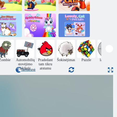
Žaidimų
kštelės vyras
Pamestas
Pranksterio
mod!
šuniuko
katės
unaikinimo
gelbėjimas ir
simuliatoriaus
žiniatinklis!
priežiūra
linksmybės
Miela katė:
Moe Kittens“
Mano kūdikis
naminių
ačių avataro
vienaragis -
gyvūnėlių
gamintojas
ponio priežiūra 2
gyvenimas
Zombie
Automobilių
Pradedant
Šokinėjimas
Puzzle
labirintas
stovėjimo
tam tikru
aikštelė
atstumu
Tamsesnė