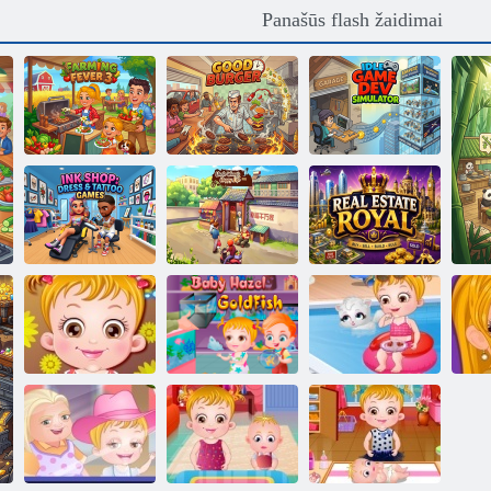
Panašūs flash žaidimai
Ūkininkavimo
Idle Game Dev
karštinė 3
Geras mėsainis
Simulator
Rašalo
parduotuvė:
suknelių ir
Laimingas dėdės
Karališkasis
tatuiruočių
Wang
nekilnojamasis
žaidimai
gyvenimas
turtas
Kūdikių Šviesiai
Kūdikių Šviesiai
ruda Auksinės
ruda Vasaros
Baby Fun time
žuvelės
Pramogos