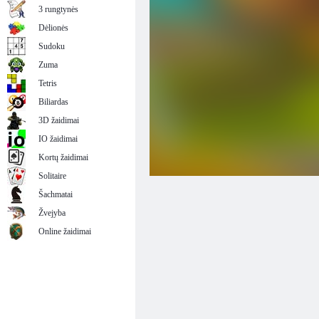
3 rungtynės
Dėlionės
Sudoku
Zuma
Tetris
Biliardas
3D žaidimai
IO žaidimai
Kortų žaidimai
Solitaire
Šachmatai
Žvejyba
Online žaidimai