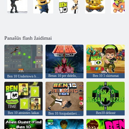
Panašūs flash žaidimai
Benas 10 per didelis, kad nukristų
Ben 10 5 skirtumai
Ben 10 Undertown bėgikas
Ben 10 atminties laikas
Ben10 dėlionė
Ben 10 Atsipalaidavimas