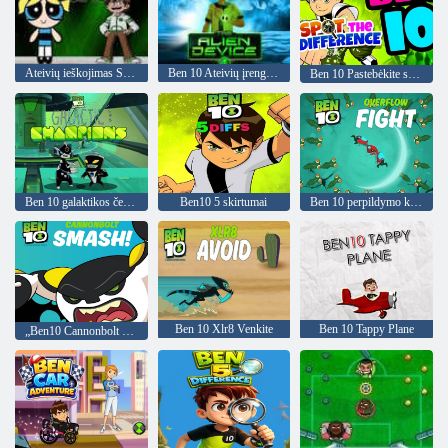
Ateivių ieškojimas Surask Beną 10
Ben 10 Ateivių įrenginys
Ben 10 Pastebėkite skirtumą
Ben 10 galaktikos čempionų
Ben10 5 skirtumai
Ben 10 perpildymo kova
Ben 10 Xlr8 Venkite
Ben 10 Tappy Plane
„Ben10 Cannonbolt Smash“