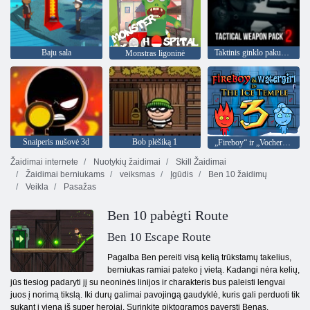
Baju sala
Taktinis ginklo pakuotė 2
Monstras ligoninė
Snaiperis nušovė 3d
Bob plėšiką 1
„Fireboy“ ir „Vochergirl 3“: ledo šventykla
Žaidimai internete
Nuotykių žaidimai
Skill Žaidimai
Žaidimai berniukams
veiksmas
Įgūdis
Ben 10 žaidimų
Veikla
Pasažas
Ben 10 pabėgti Route
Ben 10 Escape Route
Pagalba Ben pereiti visą kelią trūkstamų takelius,
berniukas ramiai pateko į vietą. Kadangi nėra kelių,
jūs tiesiog padaryti jį su neoninės linijos ir charakteris bus paleisti lengvai
juos į norimą tikslą. Iki durų galimai pavojingą gaudyklė, kuris gali perduoti tik
sukant į vieną iš super herojai. Surinkite piktogramos paversti Benas.