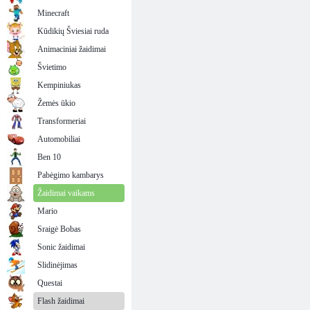
Minecraft
Kūdikių Šviesiai ruda
Animaciniai žaidimai
Švietimo
Kempiniukas
Žemės ūkio
Transformeriai
Automobiliai
Ben 10
Pabėgimo kambarys
Žaidimai vaikams
Mario
Sraigė Bobas
Sonic žaidimai
Slidinėjimas
Questai
Flash žaidimai