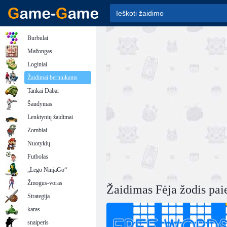
Burbulai
Mažongas
Loginiai
Žaidimai berniukams
Tankai Dabar
Šaudymas
Lenktynių žaidimai
Zombiai
Nuotykių
Futbolas
„Lego NinjaGo“
Žmogus-voras
Žaidimas Fėja žodis pai
Strategija
karas
snaiperis