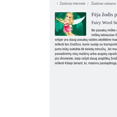
Žaidimai internete
Žaidimai vaikams
Fėja žodis 
Fairy Word S
Be pasakų miške gy
mišką labiausiai i
srityje yra daug pasakų raidės atsitiktine tva
Matematinės kortelės
ieškoti ten žodžius, kurie susiję su transpor
jums būtų suteikta tik keletą minučių. Jei man
pavadinimų visų mašinų arba augalų sąrašo apa
jūs išmoksite, kaip rašyti daug angliškų žodž
ieškoti Kitaip tariant, to, malonu paslapting