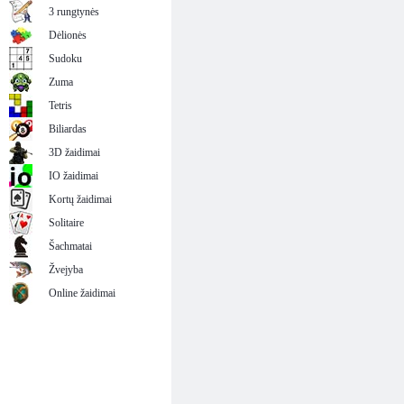
3 rungtynės
Dėlionės
Sudoku
Zuma
Tetris
Biliardas
3D žaidimai
IO žaidimai
Kortų žaidimai
Solitaire
Šachmatai
Žvejyba
Online žaidimai