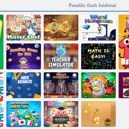
Panašūs flash žaidimai
Žodis
Ponas virėjas
Spellforge
pakaruoklis
Skaičiavimas
Mokytojo
Matematika
vaikams
simuliatorius
lengva!
Išplėstinė
Išmanusis
Žiurkės namas –
matematika
krepšinis
Nonograma