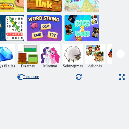
žių lipdukai!
Žodinis saitas
Saldainis žodis
džių paieškos
Nuotraukos 2
slėpti žodžiai
Žodžio eilutė
Word
s iš eilės
Dizainas
Mintinai
Šokinėjimas
dėlionės
Puzzle
Tamsesnė