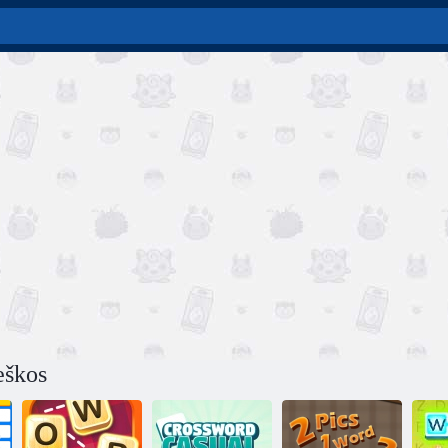
eškos