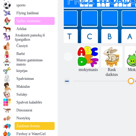
sporto
Flying žaidimai
Spēles meitenēm
Arkliai
Atsakinėti pamoką iš
špargalkos
Čiustyti
Barbė
Maisto gaminimas
maisto
mokymasis
Rask
Mok
kirpėjas
daiktus
Spalvinimas
Makiažas
Sušalęs
Nemokami žodžiai
Spalvoti kaladėlės
Dinozaurai
Nuotykių
Žaidimai dviems
Fireboy ir WaterGirl