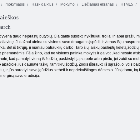
mokymasis
Rask daiktus
Mokymo
Liečiamas ekranas
HTML5
paieškos
Geografinė
Matematikos
atmintis
viktorina
Nupjauti virvę
earch
vena daug neįprastų būtybių. Čia galite susitikti nykštukai, troliai ir labai gražių
šsilavinę. Ji dažnai ateina su visiems savo draugams įspūdį. Ir vienas iš jų nuspre
rka. Bet iš tikrųjų, ji maniau patrauklių darbo. Tarp šių laiškų paslėptų keletą žodži
to priemonėmis. Fėja žino, kad ne visiems patinka mokytis ir galvoti, kad nesate atsis
ote, kad pamatyti vieną iš žodžių, paskirstyti ją su pele arba pirštu, jei žaidi su mob
čioje, jūs gaunate taškų, tam tikrų žodžių. Žodis išbraukti iš sąrašo, o lygis baigsi
ių, ir jūs parodyti savo įgūdžius stebėti ir nepriekaištingos dėmesio. Jūs įdomu, ką t
ą merginą savo erudicija.