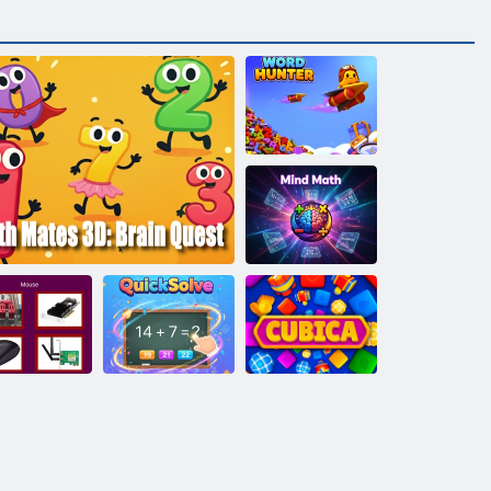
Žodžių
medžiotojas
Proto
matematika
Atspėk
kompiuterio
komponentų
viktoriną
Math Mates 3D: Brain Quest
QuickSolve
Cubica