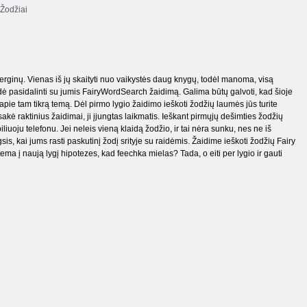
Žodžiai
 merginų. Vienas iš jų skaityti nuo vaikystės daug knygų, todėl manoma, visą
ndė pasidalinti su jumis FairyWordSearch žaidimą. Galima būtų galvoti, kad šioje
ų apie tam tikrą temą. Dėl pirmo lygio žaidimo ieškoti žodžių laumės jūs turite
akė raktinius žaidimai, ji įjungtas laikmatis. Ieškant pirmųjų dešimties žodžių
iliuoju telefonu. Jei neleis vieną klaidą žodžio, ir tai nėra sunku, nes ne iš
s, kai jums rasti paskutinį žodį srityje su raidėmis. Žaidime ieškoti žodžių Fairy
ema į naują lygį hipotezes, kad feechka mielas? Tada, o eiti per lygio ir gauti