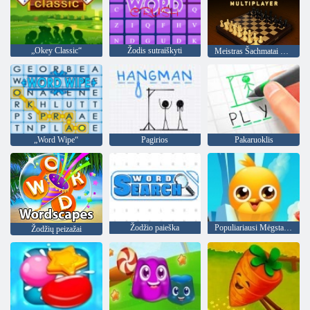
„Okey Classic“
Žodis sutraiškyti
Meistras Šachmatai Multiplayer
„Word Wipe“
Pagirios
Pakaruoklis
Žodžio paieška
Populiariausi Mėgstamiausi Draugai
Žodžių peizažai