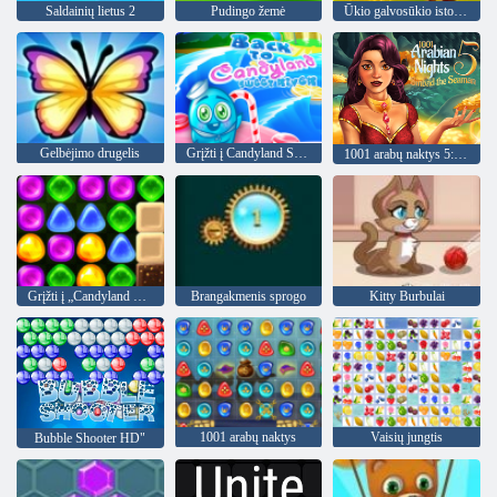
Saldainių lietus 2
Pudingo žemė
Ūkio galvosūkio istorija
Gelbėjimo drugelis
Grįžti į Candyland Sweet upę
1001 arabų naktys 5: Sinbadas jūreivis
Grįžti į „Candyland 4“: „Lollipop“ sodas
Brangakmenis sprogo
Kitty Burbulai
1001 arabų naktys
Vaisių jungtis
Bubble Shooter HD"