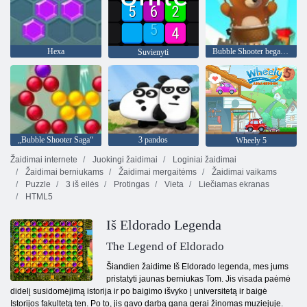
Hexa
Bubble Shooter begalinis
Suvienyti
„Bubble Shooter Saga“
3 pandos
Wheely 5
Žaidimai internete
Juokingi žaidimai
Loginiai žaidimai
Žaidimai berniukams
Žaidimai mergaitėms
Žaidimai vaikams
Puzzle
3 iš eilės
Protingas
Vieta
Liečiamas ekranas
HTML5
Iš Eldorado Legenda
The Legend of Eldorado
Šiandien žaidime Iš Eldorado legenda, mes jums
pristatyti jaunas berniukas Tom. Jis visada paėmė
didelį susidomėjimą istorija ir po baigimo išvyko į universitetą ir baigė
Istorijos fakultetą ten. Po to, jis gavo darbą gana gerai žinomas muziejuje.