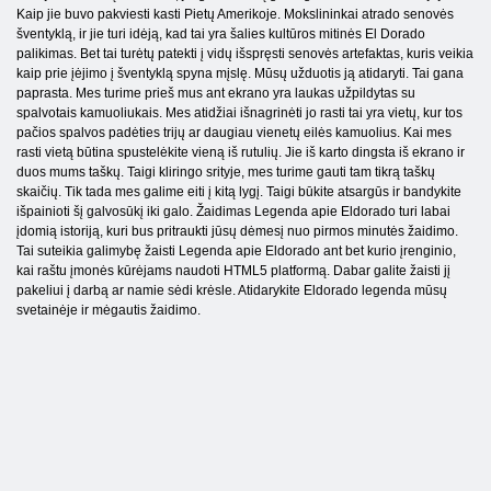
Kaip jie buvo pakviesti kasti Pietų Amerikoje. Mokslininkai atrado senovės
šventyklą, ir jie turi idėją, kad tai yra šalies kultūros mitinės El Dorado
palikimas. Bet tai turėtų patekti į vidų išspręsti senovės artefaktas, kuris veikia
kaip prie įėjimo į šventyklą spyna mįslę. Mūsų užduotis ją atidaryti. Tai gana
paprasta. Mes turime prieš mus ant ekrano yra laukas užpildytas su
spalvotais kamuoliukais. Mes atidžiai išnagrinėti jo rasti tai yra vietų, kur tos
pačios spalvos padėties trijų ar daugiau vienetų eilės kamuolius. Kai mes
rasti vietą būtina spustelėkite vieną iš rutulių. Jie iš karto dingsta iš ekrano ir
duos mums taškų. Taigi kliringo srityje, mes turime gauti tam tikrą taškų
skaičių. Tik tada mes galime eiti į kitą lygį. Taigi būkite atsargūs ir bandykite
išpainioti šį galvosūkį iki galo. Žaidimas Legenda apie Eldorado turi labai
įdomią istoriją, kuri bus pritraukti jūsų dėmesį nuo pirmos minutės žaidimo.
Tai suteikia galimybę žaisti Legenda apie Eldorado ant bet kurio įrenginio,
kai raštu įmonės kūrėjams naudoti HTML5 platformą. Dabar galite žaisti jį
pakeliui į darbą ar namie sėdi krėsle. Atidarykite Eldorado legenda mūsų
svetainėje ir mėgautis žaidimo.