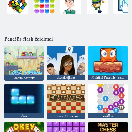
Panašūs flash žaidimai
Užkalbėjimas
Mišrūnė Pasaulis: Savaitgalis
Lazerio patranka
Tetra
2020 m
Šaškės Klasikinis