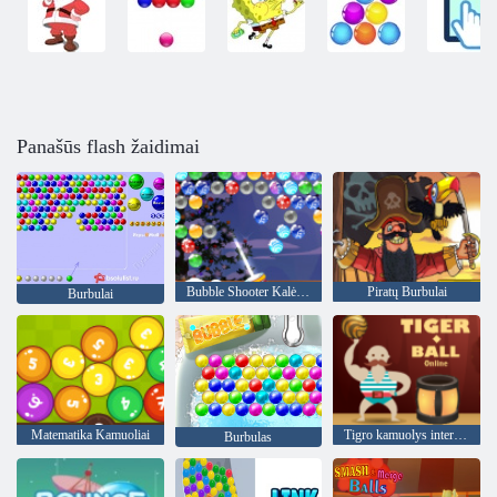
Panašūs flash žaidimai
Bubble Shooter Kalėdos
Piratų Burbulai
Burbulai
Matematika Kamuoliai
Tigro kamuolys internete
Burbulas