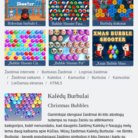
Helovinas burbulo šaulys
Burbulų drakonai
Bubble Shooter Pasaulio čempionatas
„Bubble Shooter Classic“
„Bubble Shooter Pet“
„Xmas Bubble Shooter“
Žaidimai internete
Burbulas Žaidimai
Loginiai žaidimai
Žaidimai vaikams
Kalėdos
Kamuoliai
Burbulai
Kamuoliai
Liečiamas ekranas
HTML5
Kalėdų Burbulai
Christmas Bubbles
Gamintojai stengiasi žaidimai iki kito atostogų
sutampa su nauju žaislu su atitinkamos
kategorijos, todėl nenuostabu, kad daugelis žaidimų Kalėdų ir Naujųjų metų
tema daug kalbama apie Kūčias. Mūsų žaidimas Kalėdų Burbulai - ne išimtis.
Burbulai - beveik populiariausi žaidimo simbolius ir trijų žanras į kartu su