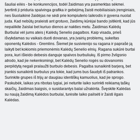
šauliai eilės - be konkurencijos, todėl žaidimas yra pasmerktas sėkmei.
Įvertinti ji priduria spalvinga grafika ir gebėjimą žaisti mobiliaisiais įrenginiais,
nes šiuolaikinė žaidėjas ne sėdi prie kompiuterio laikrodis ir gyvena nuolat
juda. Kad nebūtų praleisti ant grotuvo, žaidimų kūrėjai bando įsitikinti, kad jūs
nepalikite žaislai bet kuriuo dienos ar nakties metu. Žaidimas Kalėdų
Burbulai vėl jums ateis į Kalėdų Senelio pagalbos. Kaip visada, prieš
išvykdamas su vaikais duoti dovanas, yra įvairių problemų, sukeltas
oponentų Kalėdos - Gremlins. Šiemet jie susivienijo su ragana ir paprašė ją
laikyti bet kokiomis priemonėmis Kalėdų Senelio elnių. Ragana sukūrė burtai
pora, kuri išleido debesis danguje spalvos burbuliukų. Iš pirmo žvilgsnio
atrodo, kad jie nekenksmingi, bet Kalėdų Senelio rogės su dovanomis
perpildytą negali pralaužti burbulo debesis. Pagalba sunaikinti barjerą, bet
įrankis sunaikinti burbulus yra tokie, kad jums bus šaudyti iš patrankos.
Surinkite grupes iš trijų ar daugiau identiškų kamuolius, kad jie sprogo.
Paskubėk, laikas yra ribotas lygiai, jei neturite laiko surinkti reikiamą taškų
skaičių, žaidimas baigsis, o susidarantys balai užrakinta. Švęskite Kalėdas
su naują žaidimą Kalėdos burbulai, turėsite laiko pailsėti ir žaisti ilgais
Kalėdas.