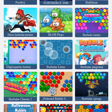
Perelivy
Bubblezas
SORTMERGE 2048
Jūros burbulai piratus
BLOB Plops
Burbulo šaulys
Dilgčiojančio burbulo šaulys
Burbulas Lietus
Burbulas pingvinai
„Pinboard Bubble Shooter“
Burbulas sprogo
Burbulas Charms 2