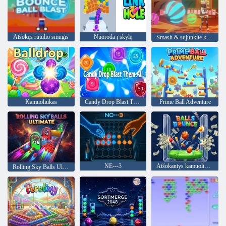
Atšokęs rutulio smūgis
Nuoroda į skylę
Smash & sujunkite kamuolius
Kamuoliukas
Candy Drop Blast Them All
Prime Ball Adventure
NE---3
Atšokantys kamuoliukai
Rolling Sky Balls Ultimate