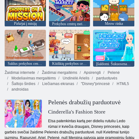
Pirkėjai į misiją
Meow rinka
Prekybos centrų meistras
Saldus prekybos centro simuliatorius
Kūdikių prekybos centras
Įšaldomi. Šukuosena dizainas
Žaidimai internete
Žaidimai mergaitėms
Apsirengti
Pelenė
Modeliavimas mergaitėms
Undinėlė Arielis
parduotuvės
Šaltojo širdies
Liečiamas ekranas
"Disney"princesė
HTML5
androidas
Pelenės drabužių parduotuvė
Cinderella's Fashion Store
Elsa patenkintas kartą per dideliu rutuliu Ledo
rūmai ir kviečia draugais, Disney princesės, kaip
garbės svečiai žaidime Pelenės drabužių parduotuvė. null Kvietimai turėjo
jazminų, Rapunzel, Ariel, Pelenė. null Mergina galvoja apie pramoginių šokių