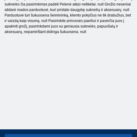
suknelės čia pasirinkimas padėti Pelenė atėjo netikėtai. null Grožio neseniai
atidarė mados parduotuvė, kuri pristato daugybę suknelių ir aksesuarų. null
Parduotuvė turi šukuosena šeimininką, kliento pokyčius ne tik drabužius, bet
ir vaizdą kaip visumą. null Pasirinkite princesės paeiliui ir paverčia juos į
apakinti grožį, pasirinkdami juos su geriausia suknelės, papuošalų ir
aksesuarų, nepamirštant didinga šukuosena. null