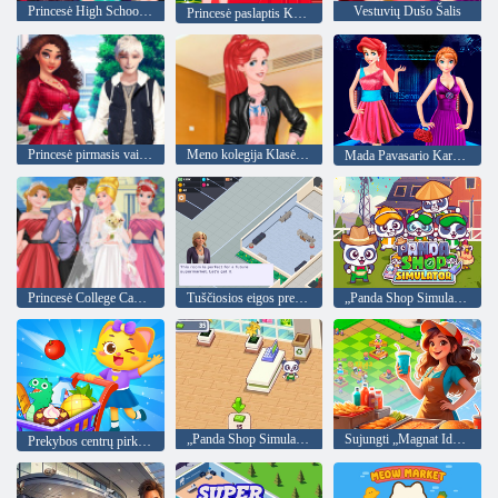
Princesė High School Pažintys Patarimai
Vestuvių Dušo Šalis
Princesė paslaptis Kalėdų
Princesė pirmasis vaikinas patarimai
Meno kolegija Klasės Princess
Mada Pavasario Karščiavimas
Princesė College Campus Vestuvės
Tuščiosios eigos prekybos centro magnatas
„Panda Shop Simulator“
„Panda Shop Simulator“
Sujungti „Magnat Ideal Store“
Prekybos centrų pirkiniai vaikams