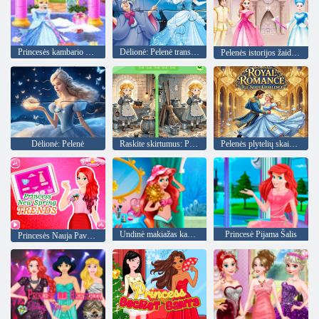
Princesės kambario valymas
Dėlionė: Pelenė transformuojasi
Pelenės istorijos žaidimai
Dėlionė: Pelenė
Raskite skirtumus: Pelenė
Pelenės plytelių skaidrės iššūkis
Undinė makiažas kambarys
Princesė Pijama Šalis
Princesės Nauja Pavasario tendencijos