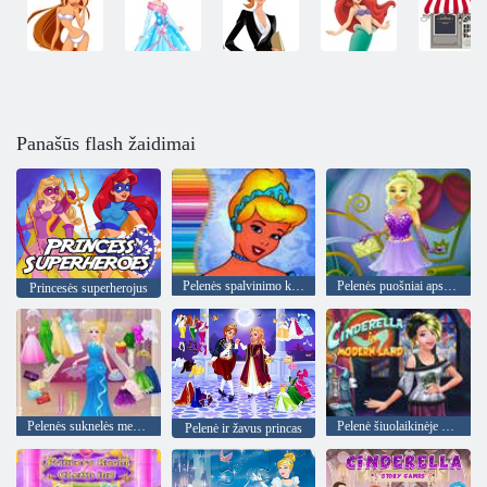
Panašūs flash žaidimai
Pelenės spalvinimo knyga
Pelenės puošniai apsirengti Fashion nova
Princesės superherojus
Pelenės suknelės mergaitėms žaidimai
Pelenė šiuolaikinėje šalyje
Pelenė ir žavus princas