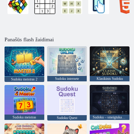
Panašūs flash žaidimai
Sudoku internete
Klasikinis Sudoku
Sudoku meistras 2
Sudoku meistras
Sudoku – smeigtukas. Žaidimai
Sudoku Quest