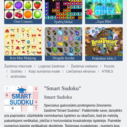
Onet Connect
„Aqua Blitz“
Spalvų blokai
Kris-Mas Mahjong
Drugelis kyodai
Prakeiktas lobis 2
Žaidimai internete
Loginiai žaidimai
Žaidimai vaikams
Puzzle
Sudoku
Kaip sumaniai esate
Liečiamas ekranas
HTML5
androidas
"Smart Sudoku"
Smart Sudoku
Specialus galvosūkis protingiems žmonėms
žaidime"Smart Sudoku". Patikrinkite save, taisyklės
yra paprastos: užpildykite nemokamas ląsteles su skaičiais, kad jie nebūtų
pakartojami vertikaliai, įstrižai ir horizontaliai kvadratinėje ląstelėje. Paimkite
numerius kairėje vertikalioje skydelyje. Teisingas nustatymas - numeris bus