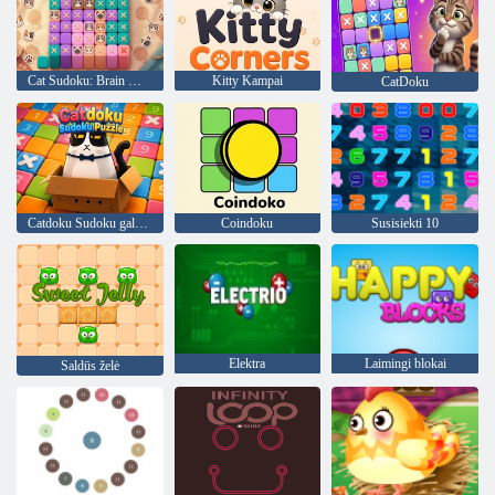
Cat Sudoku: Brain Meowdoku
Kitty Kampai
CatDoku
Catdoku Sudoku galvosūkis
Coindoku
Susisiekti 10
Elektra
Laimingi blokai
Saldūs želė