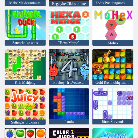
Make Me dešimtukas
Žodis Prisijungimas online
Begalybė Ciklas online
Santechniko antis
"Hexa Merge"
Mohex
Kris Mahjong
„Fireboy“ ir „Vochergirl 4“: „Crystal Temple“
Gold Rush lobių medžioklė
Tentrix
Jūros Šarvuotis
Sultingas brūkšnys