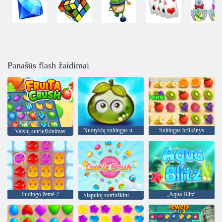
Panašūs flash žaidimai
Nuotykių sultingas uogas
Sultingas brūkšnys
Vaisių sutriuškinimas
Pudingo žemė 2
„Aqua Blitz“
Slapukų sutriuškinimas 2