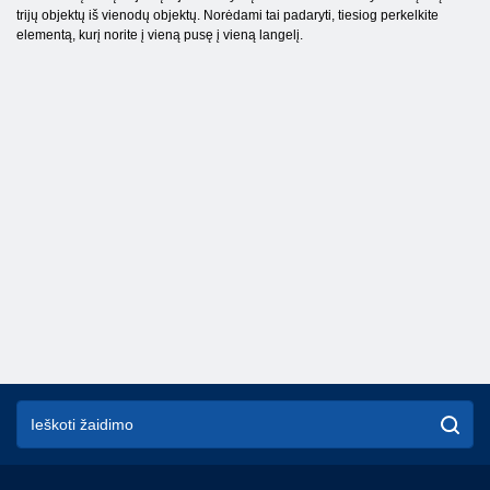
trijų objektų iš vienodų objektų. Norėdami tai padaryti, tiesiog perkelkite
elementą, kurį norite į vieną pusę į vieną langelį.