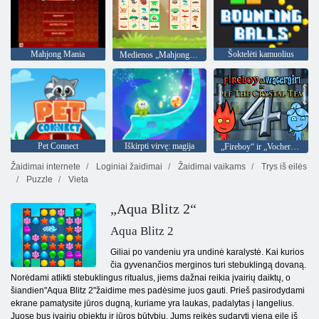
Mahjong Mania
Šoktelėti kamuolius
Medienos „Mahjong Connect“
Pet Connect
Iškirpti virvę: magija
„Fireboy“ ir „Vochergirl 4“: „Crystal Temple“
Žaidimai internete
Loginiai žaidimai
Žaidimai vaikams
Trys iš eilės
Puzzle
Vieta
„Aqua Blitz 2“
Aqua Blitz 2
Giliai po vandeniu yra undinė karalystė. Kai kurios
čia gyvenančios merginos turi stebuklingą dovaną.
Norėdami atlikti stebuklingus ritualus, jiems dažnai reikia įvairių daiktų, o
šiandien"Aqua Blitz 2"žaidime mes padėsime juos gauti. Prieš pasirodydami
ekrane pamatysite jūros dugną, kuriame yra laukas, padalytas į langelius.
Juose bus įvairių objektų ir jūros būtybių. Jums reikės sudaryti vieną eilę iš