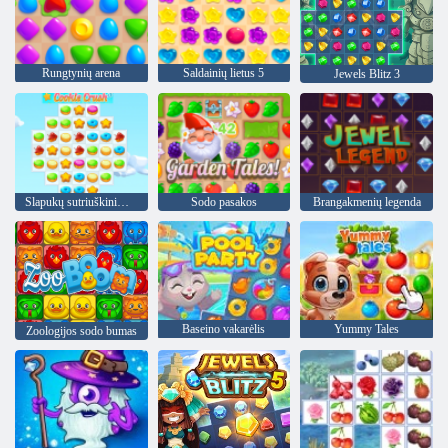
Rungtynių arena
Saldainių lietus 5
Jewels Blitz 3
Slapukų sutriuškinimas 3
Sodo pasakos
Brangakmenių legenda
Baseino vakarėlis
Yummy Tales
Zoologijos sodo bumas