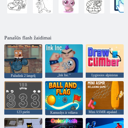
Panašūs flash žaidimai
„Ink Inc.“
Lygiosios alpinistas
Pažadink 2 langelį
123 piešti
Mini ASMR atpalaiduojantis žaidimas
Kamuolys ir vėliava