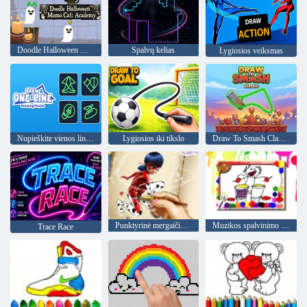
Doodle Halloween Momo Cat: akademija
Spalvų kelias
Lygiosios veiksmas
Nupieškite vienos linijos piešimo galvosūkį
Lygiosios iki tikslo
Draw To Smash Classic
Punktyrinė mergaičių dažymo knyga
Muzikos spalvinimo knyga
Trace Race