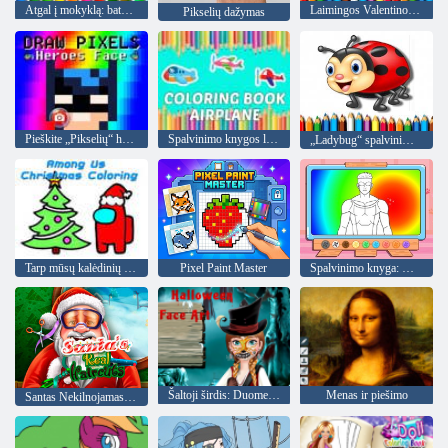
Atgal į mokyklą: batų dažymas
Laimingos Valentino dienos dažymas
Pikselių dažymas
Pieškite „Pikselių“ herojų veidą
Spalvinimo knygos lėktuvas
„Ladybug“ spalvinimo knyga
Tarp mūsų kalėdinių dažų
Pixel Paint Master
Spalvinimo knyga: Nenugalimas
Šaltoji širdis: Duomenys apie Anos veido Helovinas
Menas ir piešimo
Santas Nekilnojamasis kirpimo