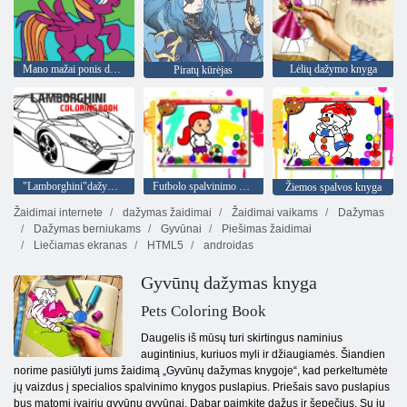
Mano mažai ponis dažymas knyga
Lėlių dažymo knyga
Piratų kūrėjas
"Lamborghini"dažymo knyga
Futbolo spalvinimo knyga
Žiemos spalvos knyga
Žaidimai internete
dažymas žaidimai
Žaidimai vaikams
Dažymas
Dažymas berniukams
Gyvūnai
Piešimas žaidimai
Liečiamas ekranas
HTML5
androidas
Gyvūnų dažymas knyga
Pets Coloring Book
Daugelis iš mūsų turi skirtingus naminius
augintinius, kuriuos myli ir džiaugiamės. Šiandien
norime pasiūlyti jums žaidimą „Gyvūnų dažymas knygoje“, kad perkeltumėte
jų vaizdus į specialios spalvinimo knygos puslapius. Priešais savo puslapius
bus matomi įvairių gyvūnų gyvūnai. Dabar paimkite dažus ir šepečius. Su jų