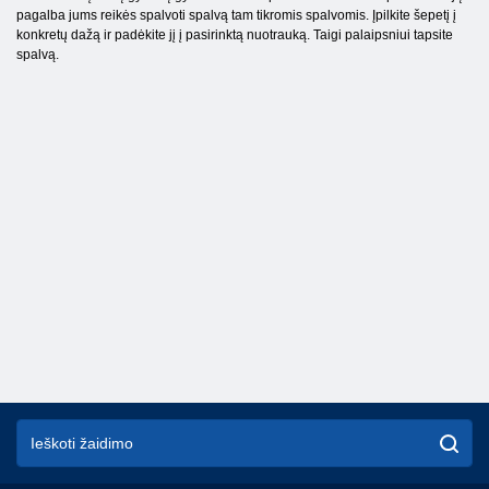
pagalba jums reikės spalvoti spalvą tam tikromis spalvomis. Įpilkite šepetį į
konkretų dažą ir padėkite jį į pasirinktą nuotrauką. Taigi palaipsniui tapsite
spalvą.