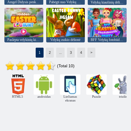
Amgel Didysis penktadienis pabėga 3
Pabėgti nuo Velykų mergaitės
Velykų kiaušinių dėlionė
Paslėpta velykinių kiaušinių medžioklė
Velykų zuikio dėlionė
BFF Velykų fotobūdelės vakarėlis
1
2
...
3
4
>
(Total 10)
HTML5
androidas
Liečiamas
Puzzle
triušis
ekranas