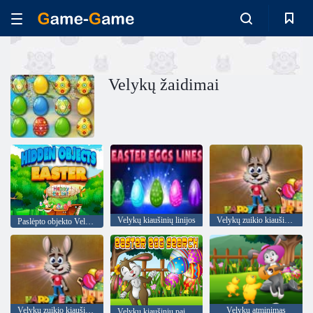
Velykų žaidimai
Velykų kiaušinių linijos
Velykų zuikio kiaušinių medžioklė
Paslėpto objekto Velykos
Velykų zuikio kiaušinių medžioklė
Velykų atminimas
Velykų kiaušinių paieška