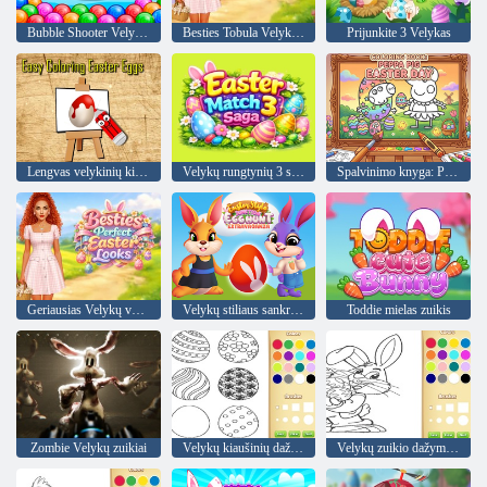
Bubble Shooter Velykų zuikis
Besties Tobula Velykų išvaizda
Prijunkite 3 Velykas
Lengvas velykinių kiaušinių dažymas
Velykų rungtynių 3 sakmė
Spalvinimo knyga: Peppa Pig Velykų diena
Geriausias Velykų vaizdas
Velykų stiliaus sankryžos kiaušinių medžioklė ekstravagancija
Toddie mielas zuikis
Zombie Velykų zuikiai
Velykų kiaušinių dažymo knyga vaikams
Velykų zuikio dažymo knyga vaikams