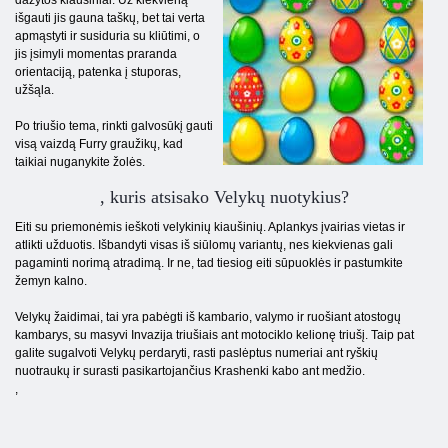
dažytos kiaušiniai. Už kiekvieną
išgauti jis gauna taškų, bet tai verta
apmąstyti ir susiduria su kliūtimi, o
jis įsimyli momentas praranda
orientaciją, patenka į stuporas,
užšąla.
Po triušio tema, rinkti galvosūkį gauti
visą vaizdą Furry graužikų, kad
taikiai nuganykite žolės.
, kuris atsisako Velykų nuotykius?
Eiti su priemonėmis ieškoti velykinių kiaušinių. Aplankys įvairias vietas ir
atlikti užduotis. Išbandyti visas iš siūlomų variantų, nes kiekvienas gali
pagaminti norimą atradimą. Ir ne, tad tiesiog eiti sūpuoklės ir pastumkite
žemyn kalno.
Velykų žaidimai, tai yra pabėgti iš kambario, valymo ir ruošiant atostogų
kambarys, su masyvi Invazija triušiais ant motociklo kelionę triušį. Taip pat
galite sugalvoti Velykų perdaryti, rasti paslėptus numeriai ant ryškių
nuotraukų ir surasti pasikartojančius Krashenki kabo ant medžio.
,