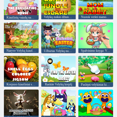
Velykų zuikio džiunglės pabėga
Nustok verkti mamos triušį
Kiaušinių vaizdų namas
Naryve Velykų kiaušinis
Spalvinimo knyga: Velykų kiaušiniai pasidaryk pats
Užburtas Velykų nuotykis
Korpuso kiaušiniai spalvotas dėlionė
Raskite Velykų krepšį
Paslėpti velykiniai kiaušiniai