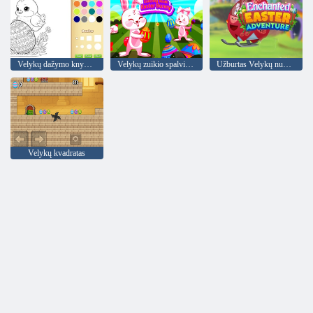
Velykų dažymo knyga vaikams
Velykų zuikio spalvinimo knyga
Užburtas Velykų nuotykis
Velykų kvadratas