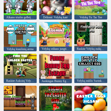
Alkano triušio gelbėjimas
Dėlionė: Velykų katė
Velykų Tic Tac Toe
Velykų stiliaus jungties kiaušinių medžioklės ekstravagancija
Raskite Velykų zuikį Bobą
Velykų kiaušinių arena
Raskite Auksinį Velykų kiaušinį
Velykų mūšis Surinkite kiaušinį
Juokingas Bunny Egg Escape