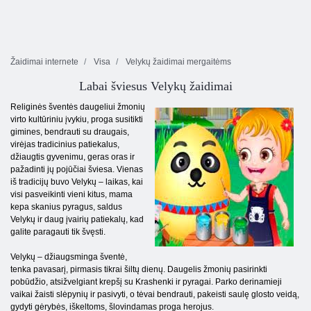
Žaidimai internete
Visa
Velykų žaidimai mergaitėms
Labai šviesus Velykų žaidimai
Religinės šventės daugeliui žmonių
virto kultūriniu įvykiu, proga susitikti
gimines, bendrauti su draugais,
virėjas tradicinius patiekalus,
džiaugtis gyvenimu, geras oras ir
pažadinti jų pojūčiai šviesa. Vienas
iš tradicijų buvo Velykų – laikas, kai
visi pasveikinti vieni kitus, mama
kepa skanius pyragus, saldus
Velykų ir daug įvairių patiekalų, kad
galite paragauti tik švęsti.
Velykų – džiaugsminga šventė,
tenka pavasarį, pirmasis tikrai šiltų dienų. Daugelis žmonių pasirinkti
pobūdžio, atsižvelgiant krepšį su Krashenki ir pyragai. Parko derinamieji
vaikai žaisti slėpynių ir pasivyti, o tėvai bendrauti, pakeisti saulę glosto veidą,
gydyti gėrybės, iškeltoms, šlovindamas proga herojus.