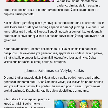
keturis kiaušinius. Norėdami tai
padaryti, pirmiausia turi pašarinių
grūdų ir sėdėti ant lakta. Ir dirbant Ryabushko, ruda žaisti su augintiniai ir
nupiešti triušio portretą.
Kai kiaušiniai į krepšelį, eikite į virtuvę, kur kartu su mergina bus virėjas jas, ir
tada kiekvienas nudažytas skirtinga spalva ir parengti juokingus veidus. Kitas
jums reikia turėti padaryti į krepšelį sudėtį, nustatyta dėmesį į žolės dugną ir
pradėti atgal savo kūrinį. Ji taip pat bus padaryti keletą žaislų papildys vis dar
gyvenimą.
Kadangi augintiniai ketinate eiti atostogauti į Hazel, jiems taip pat reikia
pasipuošti. Už kiekvieną yra gana lankas, apykaklės ir unitard. Ji taip patiko,
ir triušis kailių plombos jų kostiumai, ji fotografavo juos atmintyje. Dabar
viskas bus paruošta, eikime į parką su draugais.
įdomus žaidimas su Velykų zuikis
Draugai triušiai pradėjo dažyti kiaušinius ir galite padėti jiems gauti darbą
geriausiu įmanomu būdu. Kitas žaidimas Velykų zuikis kviečia padėti nerijos,
kuri yra sutrikę ir nežino, kur pradėti. Jis sustojo prie jo namų, ir jums reikia
greitai pasiruošti Krashenki, kad jis galėtų skleisti juos draugams.
Kita Ushastik šokinėja ant pievos su
krepšiu, rinkti į šuolių morkų ir