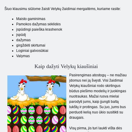
Šiuo klausimu siūlome žaisti Velykų žaidimai mergaitėms, kuriame rasite:
Maisto gaminimas
Pamokos dažymas sėklidės
įspūdingi paieška krashenok
įspūdį
dažymas
girgždėti skirtumai
Loginiai galvosūkiai
Valymas
Kaip dažyti Velykų kiaušiniai
Pasirengimas atostogų – ne mažiau
įdomus nei ją švęsti. Visi žaidimai
Velykų kiaušiniai rodo skirtingus
būdus piešimo modelių ir juokingas
nuotraukas. Mažai rusva mielai
parodyti jums, kaip įjungti baltą
lukštų ir protingas. Su juo, jums bus
perduoti kelią nuo ūkio susitikti su
draugais.
Visų pirma, jis turi laukti višta dės