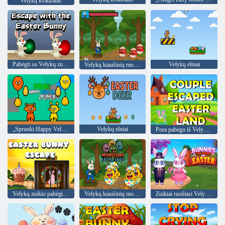
Velykų kvadratas
Pabėgti su Velykų zuikiu
Velykų elniai
Velykų kiaušinių monstrai
„Sprunki Happy Velykų 2 -oji žaidėjas“
Velykų elniai
Pora pabėgo iš Velykų žemės
Velykų zuikio pabėgimas
Velykų kiaušinių monstrai
Zuikiai ruošiasi Velykoms