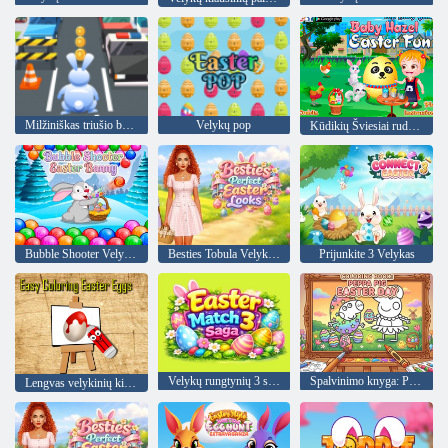
Milžiniškas triušio bėgimas
Velykų pop
Kūdikių Šviesiai ruda Velykų Pramogos
Bubble Shooter Velykų zuikis
Besties Tobula Velykų išvaizda
Prijunkite 3 Velykas
Velykų rungtynių 3 sakmė
Spalvinimo knyga: Peppa Pig Velykų diena
Lengvas velykinių kiaušinių dažymas