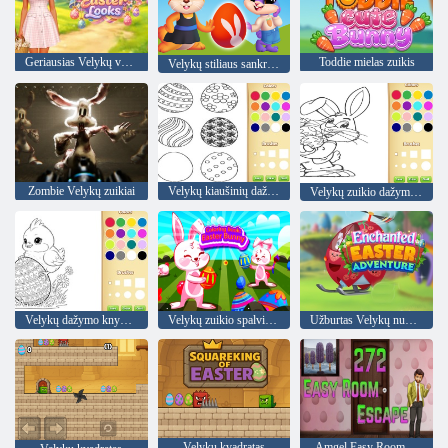
Geriausias Velykų vaizdas
Toddie mielas zuikis
Velykų stiliaus sankryžos kiaušinių medžioklė ekstravagancija
Zombie Velykų zuikiai
Velykų kiaušinių dažymo knyga vaikams
Velykų zuikio dažymo knyga vaikams
Velykų dažymo knyga vaikams
Velykų zuikio spalvinimo knyga
Užburtas Velykų nuotykis
Velykų kvadratas
„Amgel Easy Room Escape 272“