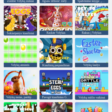
Zombie Velykų zuikiai
Jigsaw dėlionė: mėlyna Velykų apranga
Spalvinimo knyga: „Sprunki Incredibox“ Velykos
Raskite Velykas
Raktas į Velykas
Šokinėjantys kiaušiniai
Velykų atmintis
Velykų šaulys
Kiaušinių paspaudimas
Velykų metas, paslėptos žvaigždės
Pavogti kiaušinius Ginklų amžius
Velykų mūšio vaikinai