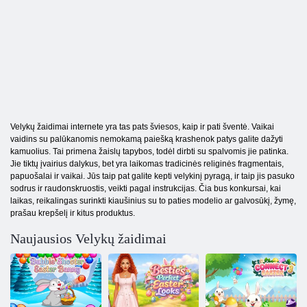
Velykų žaidimai internete yra tas pats šviesos, kaip ir pati šventė. Vaikai
vaidins su palūkanomis nemokamą paiešką krashenok patys galite dažyti
kamuolius. Tai primena žaislų tapybos, todėl dirbti su spalvomis jie patinka.
Jie tiktų įvairius dalykus, bet yra laikomas tradicinės religinės fragmentais,
papuošalai ir vaikai. Jūs taip pat galite kepti velykinį pyragą, ir taip jis pasuko
sodrus ir raudonskruostis, veikti pagal instrukcijas. Čia bus konkursai, kai
laikas, reikalingas surinkti kiaušinius su to paties modelio ar galvosūkį, žymę,
prašau krepšelį ir kitus produktus.
Naujausios Velykų žaidimai