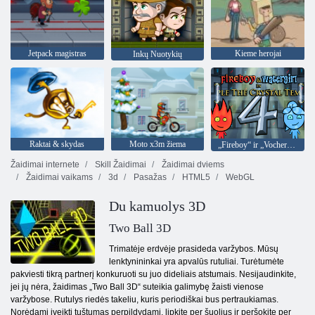
Jetpack magistras
Kieme herojai
Inkų Nuotykių
Raktai & skydas
Moto x3m žiema
„Fireboy“ ir „Vochergirl 4“: „Crystal Temple“
Žaidimai internete
Skill Žaidimai
Žaidimai dviems
Žaidimai vaikams
3d
Pasažas
HTML5
WebGL
Du kamuolys 3D
Two Ball 3D
Trimatėje erdvėje prasideda varžybos. Mūsų
lenktynininkai yra apvalūs rutuliai. Turėtumėte
pakviesti tikrą partnerį konkuruoti su juo dideliais atstumais. Nesijaudinkite,
jei jų nėra, žaidimas „Two Ball 3D“ suteikia galimybę žaisti vienose
varžybose. Rutulys riedės takeliu, kuris periodiškai bus pertraukiamas.
Norėdami įveikti tuštumas perpildydami, lipkite per šuolius ir peršokite per