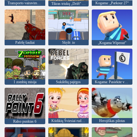
Transporto vairavimo treniruoklis
Kogama: „Parkour 27“
Tikras triukų „Drift“ automobilis, vairuojantis 3d
Pašėlę šauliai
Skylė. io
„Kogama Wipeout“
1 zombių misija
Sukilėlių pajėgos
Kogama: Pasiekite vėliavą
Kūdikių Šviesiai ruda Beach Party
Herojiškas pilotas
Ralso punktas 6