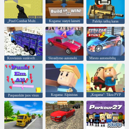
„Pixel Combat Multiplayer“
Kogama: statyti laimėti
Pašėlęs taškų karas
Krovininis sunkvežimis 18
Skraidymo automobilių kaskadininkas 4
Miesto automobilių kaskadininkas 2
Kogama: Alpinistas
„Kogama“: Tikra PVP
Paspauskite juos visus