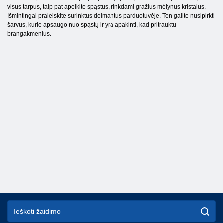
visus tarpus, taip pat apeikite spąstus, rinkdami gražius mėlynus kristalus.
Išmintingai praleiskite surinktus deimantus parduotuvėje. Ten galite nusipirkti
šarvus, kurie apsaugo nuo spąstų ir yra apakinti, kad pritrauktų
brangakmenius.