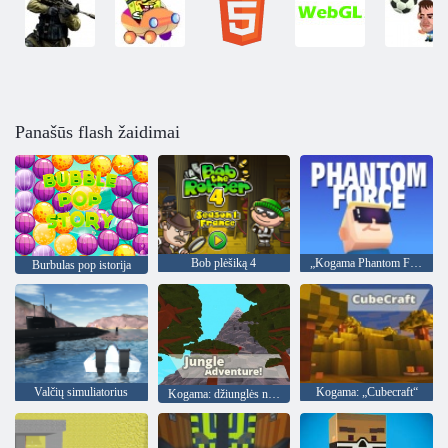
Panašūs flash žaidimai
Bob plėšiką 4
„Kogama Phantom Force“
Burbulas pop istorija
Valčių simuliatorius
Kogama: „Cubecraft“
Kogama: džiunglės nuotykis