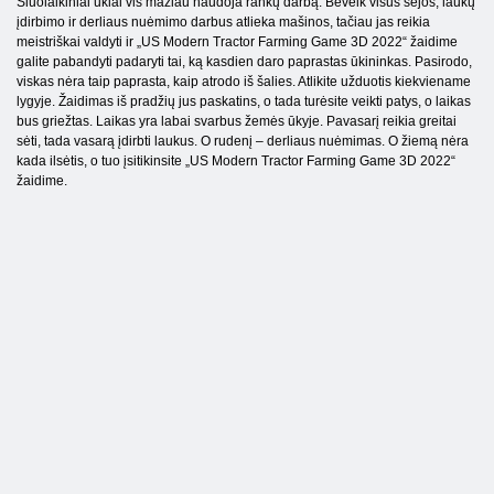
Šiuolaikiniai ūkiai vis mažiau naudoja rankų darbą. Beveik visus sėjos, laukų
įdirbimo ir derliaus nuėmimo darbus atlieka mašinos, tačiau jas reikia
meistriškai valdyti ir „US Modern Tractor Farming Game 3D 2022“ žaidime
galite pabandyti padaryti tai, ką kasdien daro paprastas ūkininkas. Pasirodo,
viskas nėra taip paprasta, kaip atrodo iš šalies. Atlikite užduotis kiekviename
lygyje. Žaidimas iš pradžių jus paskatins, o tada turėsite veikti patys, o laikas
bus griežtas. Laikas yra labai svarbus žemės ūkyje. Pavasarį reikia greitai
sėti, tada vasarą įdirbti laukus. O rudenį – derliaus nuėmimas. O žiemą nėra
kada ilsėtis, o tuo įsitikinsite „US Modern Tractor Farming Game 3D 2022“
žaidime.