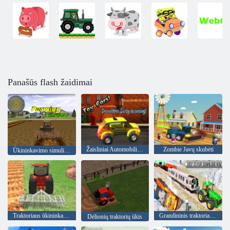
Panašūs flash žaidimai
Žaisliniai Automobiliai! Griovimo Derby Priimamojo!
Zombie Javų skubėti
Ūkininkavimo simuliatorius
Traktoriaus ūkininkavimo simuliatorius
Grandininis traktoriaus vilkimo treniruoklis
Dėlionių traktorių ūkis