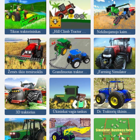
Tikras traktorininkas
„Hill Climb Tractor 2020“
Nekilnojamojo kaimo traktoriaus ūkininkavimo simuliatorius 2020
Žemės ūkio treniruoklis
Grandinuotas traktoriaus vilkimo treniruoklis
„Farming Simulator Game 2020“
Ūkininkai vagia tankus
Dr. Traktorių ūkininkavimas
3D traktorius