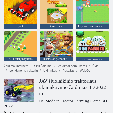
Pykite
Grynas ūkis: šviežias maistas
Grass Ranch
Kukurūzų magnatas
Tuščiosios pieno ūkio magnatas
Tuščiosios eigos kiaušinių augintojas
Žaidimai internete
Skill Žaidimai
Žaidimai berniukams
Ūkis
Lenktynėms traktorių
Ūkininkas
Pasažas
WebGL
JAV šiuolaikinio traktoriaus
ūkininkavimo žaidimas 3D 2022
m
US Modern Tractor Farming Game 3D
2022