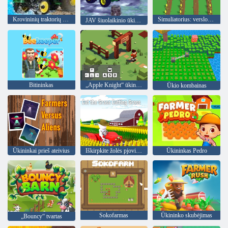
Krovininių traktorių ūkininkavimo modeliavimo žaidimas
Simuliatorius: verslo ūkis
JAV šiuolaikinio ūkio simuliatorius
Bitininkas
„Apple Knight“ ūkininkų turgus
Ūkio kombainas
Ūkininkai prieš ateivius
Iškirpkite žolės pjovimo žolę
Ūkininkas Pedro
Sokofarmas
Ūkininko skubėjimas
„Bouncy“ tvartas