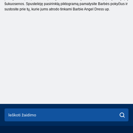
šukuosenos. Spustelėję pasirinktą piktogramą pamatysite Barbės pokyčius ir
sustosite prie tų, kurie jums atrodo tinkami Barbie Angel Dress up.