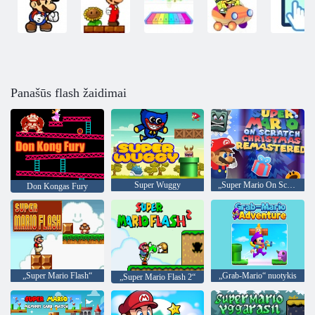
Panašūs flash žaidimai
Super Wuggy
„Super Mario On Scratch Christmas Remastered“
Don Kongas Fury
„Super Mario Flash“
„Grab-Mario“ nuotykis
„Super Mario Flash 2“