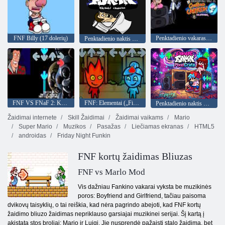
FNF Billy (17 dolerių)
Penktadienio vakaras Funkin' Roastin' animacinio filmo penktadienį
Penktadienio naktis Funkin Skibidi invazija
FNF VS FNaF 2: Kauluotas
FNF: Elementai („Fireboy“ ir „Voergirl“)
Penktadienio naktis Funkin PixelCrate
Žaidimai internete
Skill Žaidimai
Žaidimai vaikams
Mario
Super Mario
Muzikos
Pasažas
Liečiamas ekranas
HTML5
androidas
Friday Night Funkin
FNF kortų žaidimas Bliuzas
FNF vs Marlo Mod
Vis dažniau Fankino vakarai vyksta be muzikinės
poros: Boyfriend and Girlfriend, tačiau paisoma
dvikovų taisyklių, o tai reiškia, kad nėra pagrindo abejoti, kad FNF kortų
žaidimo bliuzo žaidimas nepriklauso garsiajai muzikinei serijai. Šį kartą į
akistatą stos broliai: Mario ir Luigi. Jie nusprendė pažaisti stalo žaidimą, bet