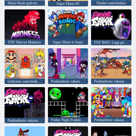
Mario Rush spalvinimo knyga
Nindzė santechnikas
Super Mario 63
FNF Marcus Madness
Super Mario ir Sonic
FNF BOO: Luigi prieš Kingboo
Linksmas santechniko dažymas
Penktadienio vakaro linksmybių savaitė
Penktadienio vakaras „Funkin“ prieš Steveną Skully
Friday Night Funkin’ Lobotomy Dash Funkin
Penktadienio vakaras Funkinas ': Funkinas skaitmeninėje naktį
Penktadienio vakaras Funkin': Minus Mod