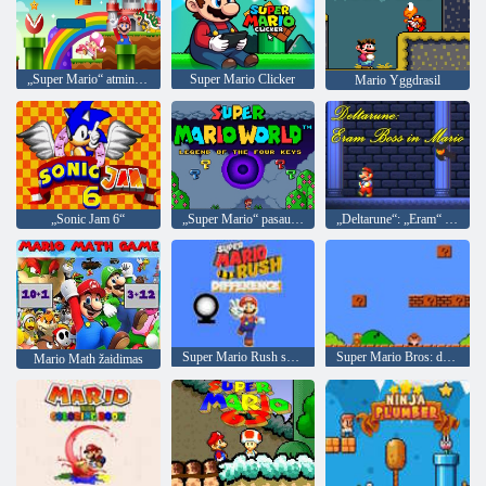
„Super Mario“ atminties kortelių atitiktis
Super Mario Clicker
Mario Yggdrasil
„Sonic Jam 6“
„Super Mario“ pasaulio legenda iš keturių raktų
„Deltarune“: „Eram“ bosas Mario
Super Mario Rush skirtumas
Super Mario Bros: dviejų žaidėjų įsilaužimas
Mario Math žaidimas