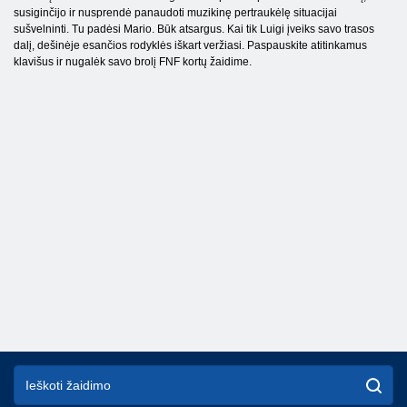
susiginčijo ir nusprendė panaudoti muzikinę pertraukėlę situacijai
sušvelninti. Tu padėsi Mario. Būk atsargus. Kai tik Luigi įveiks savo trasos
dalį, dešinėje esančios rodyklės iškart veržiasi. Paspauskite atitinkamus
klavišus ir nugalėk savo brolį FNF kortų žaidime.