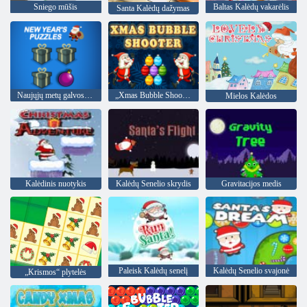
Sniego mūšis
Baltas Kalėdų vakarėlis
Santa Kalėdų dažymas
Naujųjų metų galvosūkiai
„Xmas Bubble Shooter“
Mielos Kalėdos
Kalėdinis nuotykis
Kalėdų Senelio skrydis
Gravitacijos medis
Paleisk Kalėdų senelį
Kalėdų Senelio svajonė
„Krismos“ plytelės