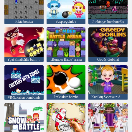
Pikta bomba
Susprogdink 8
Juokingas bombonešis
Ypač šmaikštūs bumo vaikinai
„Bomber Battle“ arena
Godūs Gobinai
Praleiskite bombą
Kūdikių Šviesiai ruda Naujieji Metai bash
Viščiukai su bombomis