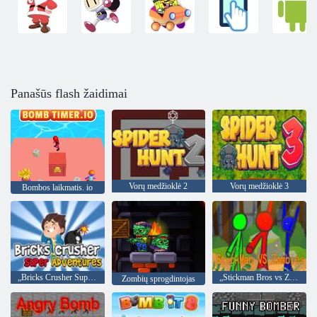
Panašūs flash žaidimai
Vorų medžioklė 2
Vorų medžioklė 3
Bombos laikmatis. io
„Bricks Crusher Super Adventures“.
„Stickman Bros vs Zombies“
Zombių sprogdintojas