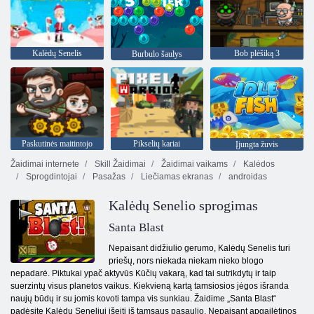
Kalėdų Senelis
Bob plėšiką 3
Burbulo šaulys
Paskutinės maitintojo
Pikselių kariai
Įjungta žuvis
Žaidimai internete
Skill Žaidimai
Žaidimai vaikams
Kalėdos
Sprogdintojai
Pasažas
Liečiamas ekranas
androidas
Kalėdų Senelio sprogimas
Santa Blast
Nepaisant didžiulio gerumo, Kalėdų Senelis turi
priešų, nors niekada niekam nieko blogo
nepadarė. Piktukai ypač aktyvūs Kūčių vakarą, kad tai sutrikdytų ir taip
suerzintų visus planetos vaikus. Kiekvieną kartą tamsiosios jėgos išranda
naujų būdų ir su jomis kovoti tampa vis sunkiau. Žaidime „Santa Blast“
padėsite Kalėdų Seneliui išeiti iš tamsaus pasaulio. Nepaisant apgailėtinos