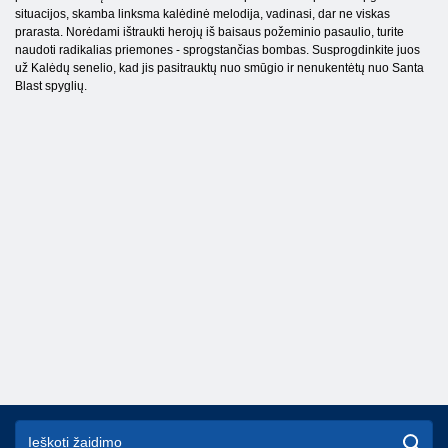
situacijos, skamba linksma kalėdinė melodija, vadinasi, dar ne viskas
prarasta. Norėdami ištraukti herojų iš baisaus požeminio pasaulio, turite
naudoti radikalias priemones - sprogstančias bombas. Susprogdinkite juos
už Kalėdų senelio, kad jis pasitrauktų nuo smūgio ir nenukentėtų nuo Santa
Blast spyglių.