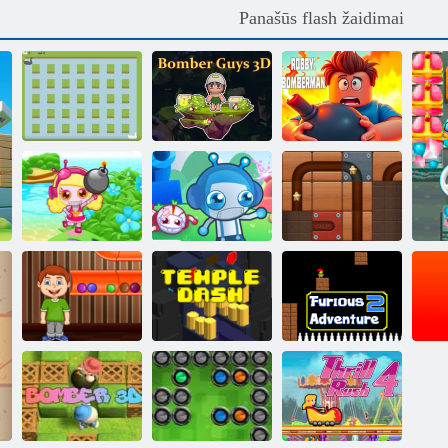
Panašūs flash žaidimai
Žąsų sprogimo
Bombonešiai
Robby:
mūšis
vaikinai 3d
Bombermanas
Remkite kamuolį
Bombos misija
Bombas tai td
2 internete
Šventyklos
Furious
Skanus kelias
brūkšnys
Nuotykis 2