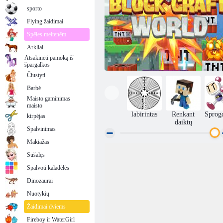
sporto
Flying žaidimai
Spēles meitenēm
Arkliai
Atsakinėti pamoką iš
špargalkos
Čiustyti
Barbė
Maisto gaminimas
maisto
labirintas
Renkant
Sprogd
kirpėjas
daiktų
Spalvinimas
Makiažas
Sušalęs
Blokuoti amatų pasaulį
Spalvoti kaladėlės
Dinozaurai
Nuotykių
Žaidimai dviems
Fireboy ir WaterGirl