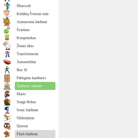
Minecraft
Kūdikių Šviesiai ruda
Animaciniai žaidimai
Švietimo
Kempiniukas
Žemės ūkio
Transformeriai
Automobiliai
Ben 10
Pabėgimo kambarys
Žaidimai vaikams
Mario
Sraigė Bobas
Sonic žaidimai
Slidinėjimas
Questai
Flash žaidimai