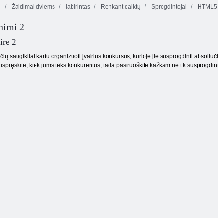
i
Žaidimai dviems
labirintas
Renkant daiktų
Sprogdintojai
HTML5
gnimi 2
Jaudulio
Bomberis 3d
2 langelis
skubėjimas 4
ire 2
 saugikliai kartu organizuoti įvairius konkursus, kurioje jie susprogdinti absoliučiai 
 Nuspręskite, kiek jums teks konkurentus, tada pasiruoškite kažkam ne tik susprogdinti 