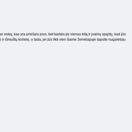
viską, kas yra priešais juos, bet kartais jie vienas kitą ir įvairių spąstų, kad jūs
ir išmuštų kortelę, o tada, jei jūs likti vien šiame žemėlapyje tapsite nugalėtoju