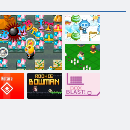
Susprogdink 2
Kulti Craft
Naujokas
Dėžės
ROTARE
Susprogdink
Bowmanas
sprogimas