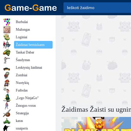
Burbulai
Mažongas
Loginiai
Žaidimai berniukams
Tankai Dabar
Šaudymas
Lenktynių žaidimai
Zombiai
Nuotykių
Futbolas
„Lego NinjaGo“
Žmogus-voras
Žaidimas Žaisti su ugni
Strategija
karas
snaiperis