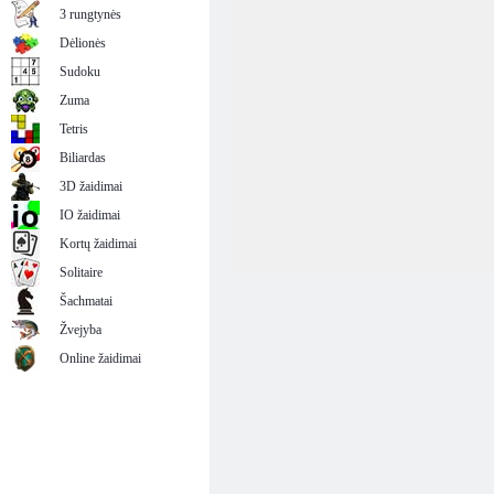
3 rungtynės
Dėlionės
Sudoku
Zuma
Tetris
Biliardas
3D žaidimai
IO žaidimai
Kortų žaidimai
Solitaire
Šachmatai
Žvejyba
Online žaidimai