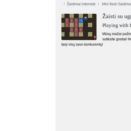
Žaidimai internete
Mini flash žaidima
Žaisti su u
Playing with f
Mūsų mažai pažinčių
sutiksite greitai!
tarp visų savo konkurentų!
Piramidės Šalis