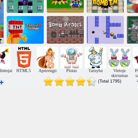
Mini Over
Super Mario
žaidimas
bomba
Bomba
Bombos galva
Baa-bombų
„B
karšta bulvė
Bombos piratai
labirintas
intojai
HTML5
Apsirengti
Plotas
Tarnyba
Vietoje
P
skirtumas
t
(Total 1795)