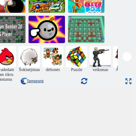
Žmogus
„Super
„Stickman Crazy
bombonešis
Bomberman 4“
Box“
Žaidėjas
Bakstelėkite
omber 2d 4“
bakstelėkite
Sprogimo
žaidėjas
bumą
bombonešis
radedant
Šokinėjimas
dėlionės
Puzzle
veiksmas
Apsaugos
am tikru
pilies
atstumu
Tamsesnė