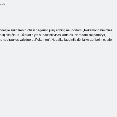
das
odėl jie siūlo treniruotis ir pagerinti jūsų atmintį naudodami „Pokemon“ atminties
elių skaičiaus. Užduotis yra sunaikinti visas korteles. Norėdami tai padaryti,
isos nuotraukos vaizduoja „Pokemon“. Negalite jaudintis dėl laiko apribojimo, taip