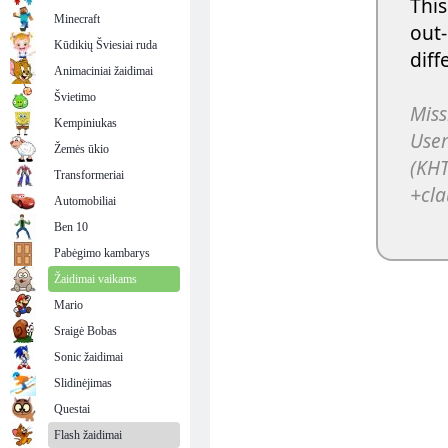
Minecraft
Kūdikių Šviesiai ruda
Animaciniai žaidimai
Švietimo
Kempiniukas
Žemės ūkio
Transformeriai
Automobiliai
Ben 10
Pabėgimo kambarys
Žaidimai vaikams
Mario
Sraigė Bobas
Sonic žaidimai
Slidinėjimas
Questai
Flash žaidimai