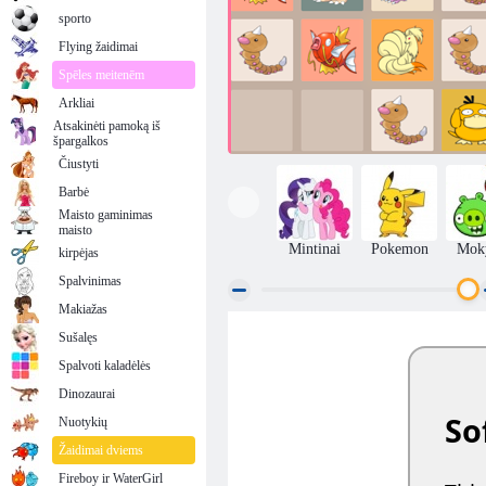
sporto
Flying žaidimai
Spēles meitenēm
Arkliai
Atsakinėti pamoką iš
špargalkos
Čiustyti
Barbė
Maisto gaminimas
maisto
Mintinai
Pokemon
Mok
kirpėjas
Spalvinimas
Makiažas
Sušalęs
2084 „Pokemon“
Spalvoti kaladėlės
Dinozaurai
Nuotykių
Žaidimai dviems
Fireboy ir WaterGirl