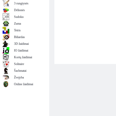
3 rungtynės
Dėlionės
Sudoku
Zuma
Tetris
Biliardas
3D žaidimai
IO žaidimai
Kortų žaidimai
Solitaire
Šachmatai
Žvejyba
Online žaidimai