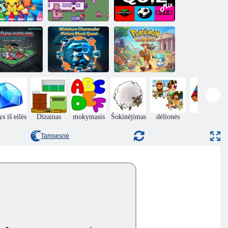
Pokemon
spalvinimo
Pelenų paslėpti
Viktorina!
knyga
objektai
Sumaišyti
Miniatiūrinis
„Charmander“
Pokémon
paveikslėlių
Pokemonas
Overlord
bloko ieškojimas
Lozorius
s iš eilės
Dizainas
mokymasis
Šokinėjimas
dėlionės
Puzzle
Tamsesnė