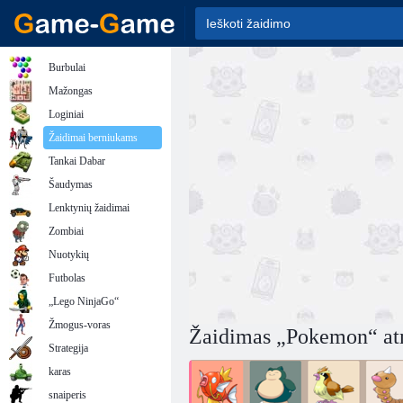
Burbulai
Mažongas
Loginiai
Žaidimai berniukams
Tankai Dabar
Šaudymas
Lenktynių žaidimai
Zombiai
Nuotykių
Futbolas
„Lego NinjaGo“
Žmogus-voras
Žaidimas „Pokemon“ atm
Strategija
karas
snaiperis