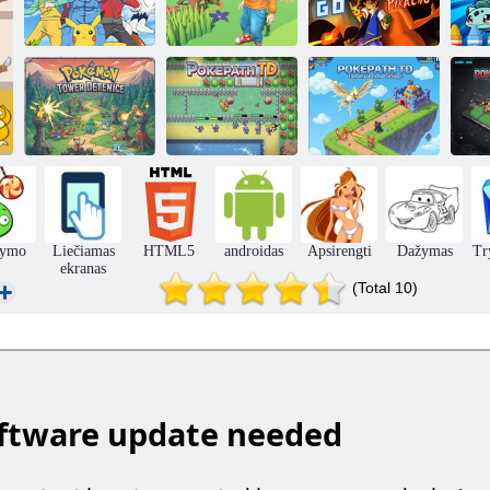
Dėlionė:
Pokemonų
„Pokemon Go
klanas
Findamonas
Pikachu“
Pokémon bokšto
gynyba
Pokepath Td
Pokepath Td
ymo
Liečiamas
HTML5
androidas
Apsirengti
Dažymas
Try
ekranas
(Total 10)