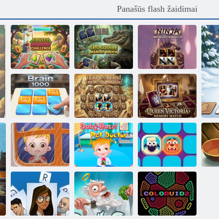
Panašūs flash žaidimai
Krokodilo
Nindzių
Vaisių atminties
atminties
atminties
iššūkis
rungtynės
rungtynės
Karalienės
Tyrinėtojų
Viktorijos
atminties
atminimo
Smegenys 1000
rungtynės
rungtynės
Kūdikių Šviesiai
Kūdikių Šviesiai
ruda: Tėvo diena
ruda: Veterinaras
Furgonas
Zo