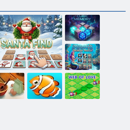
Kubinė atmintis
Undinių
atminties
rungtynės
Atostogos su
diako Virtuvė
Kalėdų senelio radimas
žuvimi
Meilės interneto