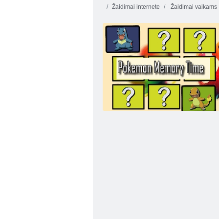
Žaidimai internete
Žaidimai vaikams
Monstrų atminties rungtynės