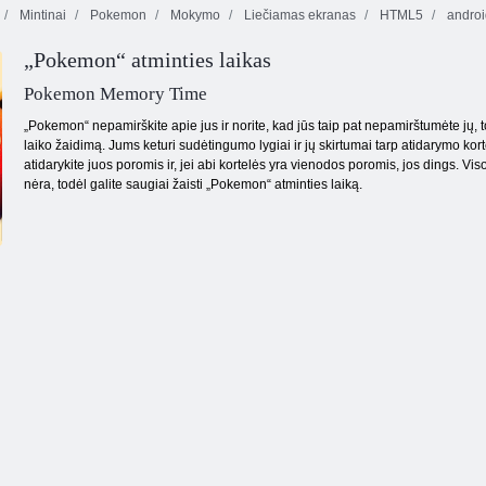
Mintinai
Pokemon
Mokymo
Liečiamas ekranas
HTML5
androi
„Pokemon“ atminties laikas
Užkalbėjimas
Doodle Dievas
COLUID 2
Pokemon Memory Time
„Pokemon“ nepamirškite apie jus ir norite, kad jūs taip pat nepamirštumėte jų, t
laiko žaidimą. Jums keturi sudėtingumo lygiai ir jų skirtumai tarp atidarymo kort
atidarykite juos poromis ir, jei abi kortelės yra vienodos poromis, jos dings. V
nėra, todėl galite saugiai žaisti „Pokemon“ atminties laiką.