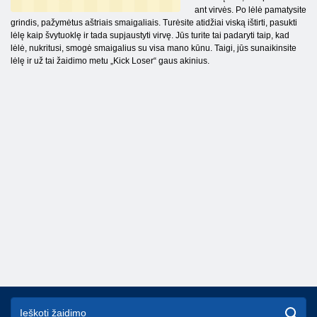
ant virvės. Po lėlė pamatysite
grindis, pažymėtus aštriais smaigaliais. Turėsite atidžiai viską ištirti, pasukti
lėlę kaip švytuoklę ir tada supjaustyti virvę. Jūs turite tai padaryti taip, kad
lėlė, nukritusi, smogė smaigalius su visa mano kūnu. Taigi, jūs sunaikinsite
lėlę ir už tai žaidimo metu „Kick Loser“ gaus akinius.