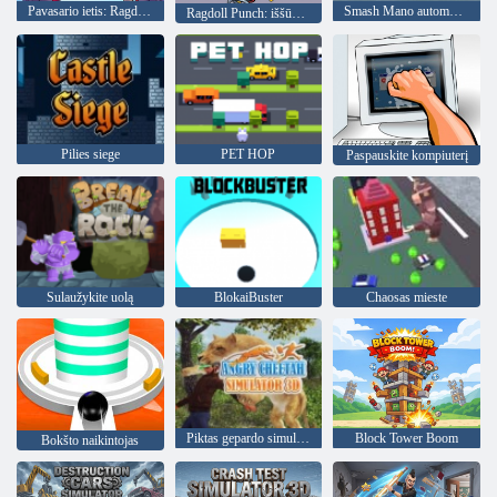
Pavasario ietis: Ragdoll Challenge
Smash Mano automobilis
Ragdoll Punch: iššūkio žaidimas
Pilies siege
PET HOP
Paspauskite kompiuterį
Sulaužykite uolą
BlokaiBuster
Chaosas mieste
Piktas gepardo simuliatorius 3D
Block Tower Boom
Bokšto naikintojas