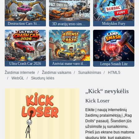
Destruction Cars Simulator
Mokyklos Fury
3D avarijų testo simuliatorius
Ultra Crash Car 2026
Ateiviai mane varo iš proto
Lempa Smash Lite
Žaidimai internete
Žaidimai vaikams
Sunaikinimas
HTML5
WebGL
Skudurų lėlės
„Kick“ nevykėlis
Kick Loser
Eikite į naują internetinių
žaidimų pralaimėtoją į „Rag
Dolls“ pasaulį. Šiandien jūs
užsiimsite jų sunaikinimu.
Prieš jus ekrane bus matoma
skudurų lėlė, kuri pakabins