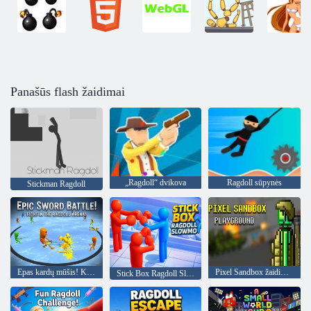
Panašūs flash žaidimai
„Ragdoll“ dvikova
Ragdoll sūpynės
Stickman Ragdoll
Epas kardų mūšis! Kovok Ragdoll arenoje!
Pixel Sandbox žaidimų aikštelė
Stick Box Ragdoll Slowmo