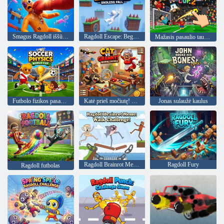
Smagus Ragdoll iššūkis!
Ragdoll Escape: Begalinis kritimas
Mažasis pasaulio taurė 2
Futbolo fizikos pasaulio taurė
Katė prieš močiutę! Ragdoll smėlio dėžė
Jonas sulaužė kaulus
Ragdoll Brainrot Meme: Walk Challenge!
Ragdoll Fury
Ragdoll futbolas