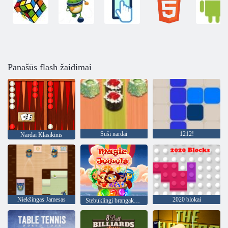
Panašūs flash žaidimai
Suši nardai
1212!
Nardai Klasikinis
Niekšingas Jamesas
2020 blokai
Stebuklingi brangakmeniai