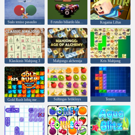
Stalo teniso pasaulio turas
8 rutulio biliardo klasika
Kogama Liftas
Klasikinis Mahjong 3
Mahjongo alchemija
Kris Mahjong
Sultingas brūkšnys
Tentrix
Gold Rush lobių medžioklė