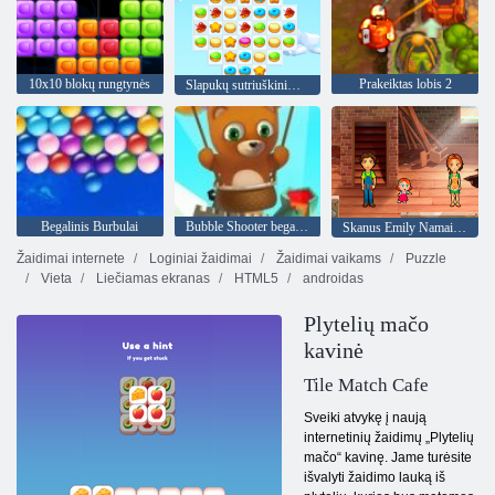
10x10 blokų rungtynės
Prakeiktas lobis 2
Slapukų sutriuškinimas 3
Begalinis Burbulai
Bubble Shooter begalinis
Skanus Emily Namai namučiai
Žaidimai internete
Loginiai žaidimai
Žaidimai vaikams
Puzzle
Vieta
Liečiamas ekranas
HTML5
androidas
Plytelių mačo
kavinė
Tile Match Cafe
Sveiki atvykę į naują
internetinių žaidimų „Plytelių
mačo“ kavinę. Jame turėsite
išvalyti žaidimo lauką iš