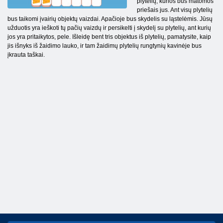
plytelių, kurios bus matomos
priešais jus. Ant visų plytelių
bus taikomi įvairių objektų vaizdai. Apačioje bus skydelis su ląstelėmis. Jūsų
užduotis yra ieškoti tų pačių vaizdų ir persikelti į skydelį su plytelių, ant kurių
jos yra pritaikytos, pele. Išleidę bent tris objektus iš plytelių, pamatysite, kaip
jis išnyks iš žaidimo lauko, ir tam žaidimų plytelių rungtynių kavinėje bus
įkrauta taškai.