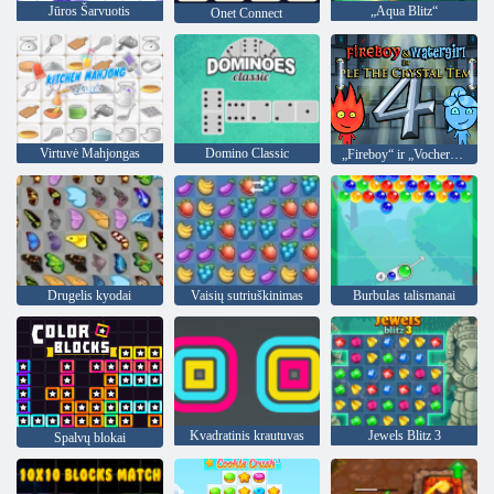
Jūros Šarvuotis
„Aqua Blitz“
Onet Connect
Virtuvė Mahjongas
Domino Classic
„Fireboy“ ir „Vochergirl 4“: „Crystal Temple“
Drugelis kyodai
Vaisių sutriuškinimas
Burbulas talismanai
Kvadratinis krautuvas
Jewels Blitz 3
Spalvų blokai