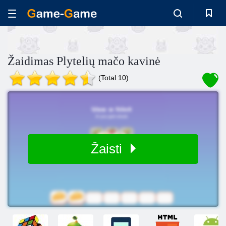
Žaidimas Plytelių mačo kavinė
(Total 10)
Žaisti