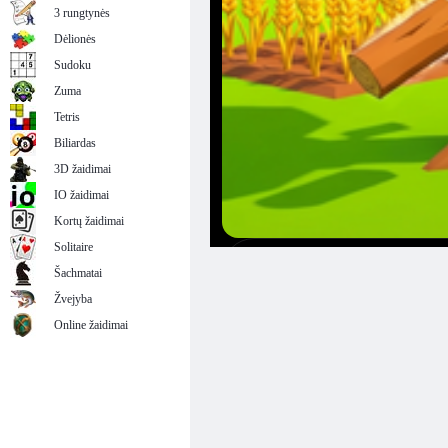
3 rungtynės
Dėlionės
Sudoku
Zuma
Tetris
Biliardas
3D žaidimai
IO žaidimai
Kortų žaidimai
Solitaire
Šachmatai
Žvejyba
Online žaidimai