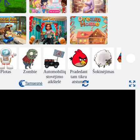
Vilkų
Merginos žaisti
Nėščios motinos
imuliatorius
miestą
simuliatorius
Dinozaurų
arkas Juros
Blogos katės
eriodo dino
pokštautojų
pasaulis
mamos grįžta
Svajonių namai
Plotas
Zombie
Automobilių
Pradedant
Šokinėjimas
Puzzle
stovėjimo
tam tikru
aikštelė
atstumu
Tamsesnė