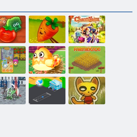
2 fermos
galvosūkio
Ūkio galvosūkio
istorija
istorija
Žavesio ūkis
Žodis
Mano šalis
Prisijungimas
Gyvenimas
online
Farmingtonas
Popieriaus
eodalizmas 3
Oro Buzz
amatų karai