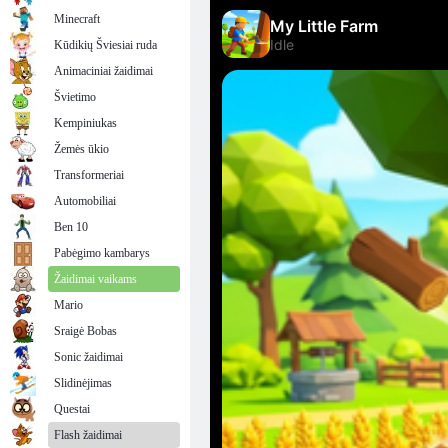
Minecraft
Kūdikių Šviesiai ruda
Animaciniai žaidimai
Švietimo
Kempiniukas
Žemės ūkio
Transformeriai
Automobiliai
Ben 10
Pabėgimo kambarys
Žaidimai vaikams
Mario
Sraigė Bobas
Sonic žaidimai
Slidinėjimas
Questai
Flash žaidimai