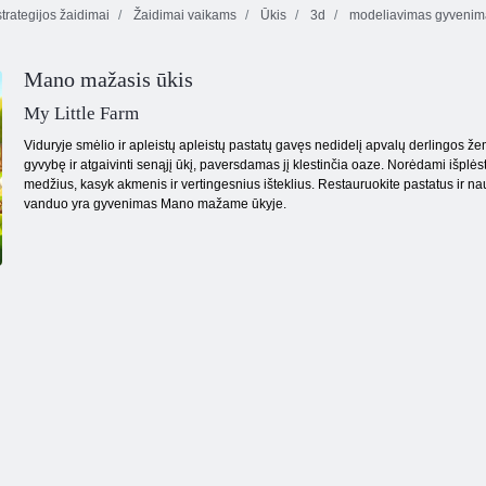
trategijos žaidimai
Žaidimai vaikams
Ūkis
3d
modeliavimas gyvenim
Oranžinė Ranch
Mano mažasis ūkis
My Little Farm
Viduryje smėlio ir apleistų apleistų pastatų gavęs nedidelį apvalų derlingos žem
gyvybę ir atgaivinti senąjį ūkį, paversdamas jį klestinčia oaze. Norėdami išplėsti
medžius, kasyk akmenis ir vertingesnius išteklius. Restauruokite pastatus ir naud
vanduo yra gyvenimas Mano mažame ūkyje.