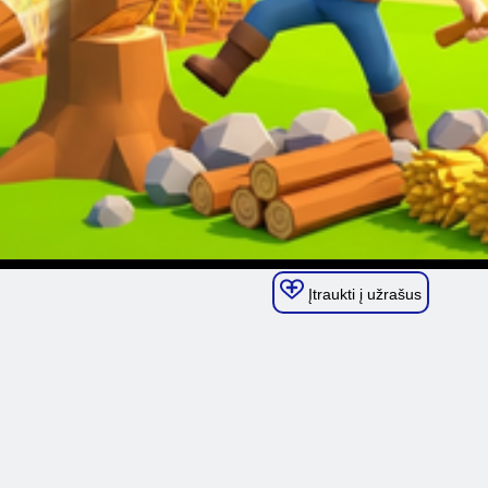
Įtraukti į užrašus