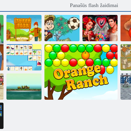
Panašūs flash žaidimai
Žemės ūkio
Riteriai ir
Avių ūkis
Futbolas
nuotakos
„Farm Connect“
Imperijos sala
F