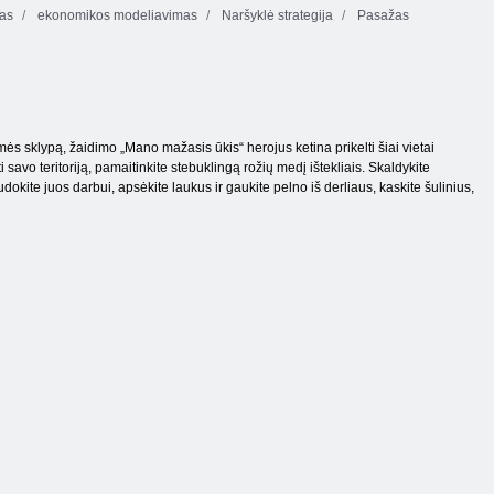
as
ekonomikos modeliavimas
Naršyklė strategija
Pasažas
ės sklypą, žaidimo „Mano mažasis ūkis“ herojus ketina prikelti šiai vietai
 savo teritoriją, pamaitinkite stebuklingą rožių medį ištekliais. Skaldykite
okite juos darbui, apsėkite laukus ir gaukite pelno iš derliaus, kaskite šulinius,