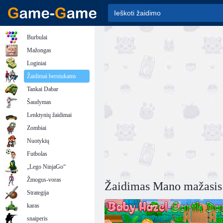
Burbulai
Mažongas
Loginiai
Žaidimai berniukams
Tankai Dabar
Šaudymas
Lenktynių žaidimai
Zombiai
Nuotykių
Futbolas
„Lego NinjaGo“
Žmogus-voras
Žaidimas Mano mažasis
Strategija
karas
snaiperis