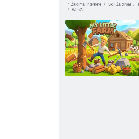
Žaidimai internete
Skill Žaidimai
s
WebGL
Karališkoji
Noriu būti
riteris
milijardierius 2