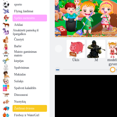
sporto
Flying žaidimai
Spēles meitenēm
Arkliai
Atsakinėti pamoką iš
špargalkos
Čiustyti
Barbė
Maisto gaminimas
maisto
Ūkis
3d
model
kirpėjas
gyve
Spalvinimas
Makiažas
Sušalęs
Kūdikių Šviesiai ruda Žemės diena
Spalvoti kaladėlės
Dinozaurai
Nuotykių
Žaidimai dviems
Fireboy ir WaterGirl