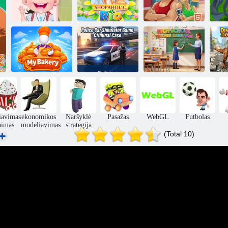
Kūdikių Šviesiai
ruda mokykla
Sporto
Higiena
Shopaholic Rio
treniruotės XL
s
Policijos
automobilio
simuliatoriaus
Vidurinės
žaidimas
mokyklos
p
Baudžiamoji
mokytojų
p
Mano kepykla
byla
simuliatorius
iavimas
ekonomikos
Naršyklė
Pasažas
WebGL
Futbolas
nimas
modeliavimas
strategija
(Total 10)