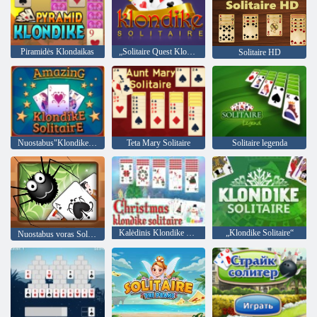
Piramidės Klondaikas
„Solitaire Quest Klondike“
Solitaire HD
Nuostabus"Klondike Solitaire"
Teta Mary Solitaire
Solitaire legenda
Kalėdinis Klondike Solitaire
„Klondike Solitaire“
Nuostabus voras Solitaire