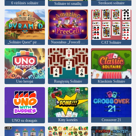
6 viršūnės solitaire
Streikuoti solitaire
Solitaire tri smailių
„Solitaire Quest“ piramidė
Nuostabus „Freecell Solitaire“
CAT Solitaire
Uno herojai
Rungtynių Solitaire
Klasikinis Solitaire
Kitty kortelės
Crossover 21
UNO su draugais