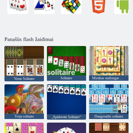
Panašūs flash žaidimai
Solitaire
Mistikas mažongas Nuotykiai
Voras Solitaire
Troja solitaire
Dangoraižis solitaire
„Spiderette Solitaire“