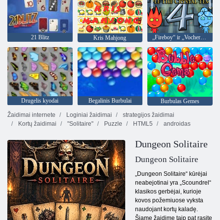
21 Blitz
„Fireboy“ ir „Vochergirl 4“: „Crystal Temple“
Kris Mahjong
Drugelis kyodai
Begalinis Burbulai
Burbulas Gemes
Žaidimai internete
Loginiai žaidimai
strategijos žaidimai
Kortų žaidimai
"Solitaire"
Puzzle
HTML5
androidas
Dungeon Solitaire
Dungeon Solitaire
„Dungeon Solitaire“ kūrėjai
neabejotinai yra „Scoundrel“
klasikos gerbėjai, kurioje
kovos požemiuose vyksta
naudojant kortų kaladę.
Šiame žaidime taip pat rasite