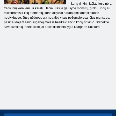
kortų rinkinį, tačiau jose nėra
tradicinių karalienių ir karalių, tačiau rasite gausybę monstrų, ginklų, indų su
mikstūromis ir kitų elementų, kurie aktyviai naudojami fantastiniuose
nuotykiuose. Jūsų užduotis yra nugalėti visus požemyje esančius monstrus,
pasinaudojant savo sugebėjimais iš besikeičiančio kortų rinkinio. Stebėkite
savo sveikatą ir neleiskite jai pasiekti kritinio lygio Dungeon Solitaire.