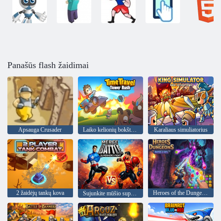
Panašūs flash žaidimai
Apsauga Crusader
Laiko kelionių bokšto skubėjimas
Karaliaus simuliatorius
2 žaidėjų tankų kova
Heroes of the Dungeons: Match-3 RPG
Sujunkite mūšio superherojų kovą