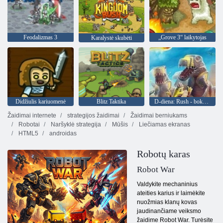
Feodalizmas 3
„Grove 3“ laikytojas
Karalystė skubėti
Didžiulis kariuomenė
Blitz Taktika
D-diena: Rush - bokšto gynybos
Žaidimai internete
strategijos žaidimai
Žaidimai berniukams
Robotai
Naršyklė strategija
Mūšis
Liečiamas ekranas
HTML5
androidas
Robotų karas
Robot War
Valdykite mechaninius
ateities karius ir laimėkite
nuožmias klanų kovas
jaudinančiame veiksmo
žaidime Robot War. Turėsite