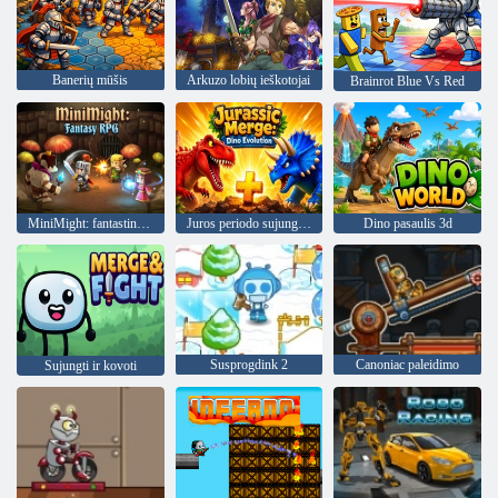
Banerių mūšis
Arkuzo lobių ieškotojai
Brainrot Blue Vs Red
MiniMight: fantastinis RPG
Juros periodo sujungimas: Dino Evolution
Dino pasaulis 3d
Susprogdink 2
Canoniac paleidimo
Sujungti ir kovoti