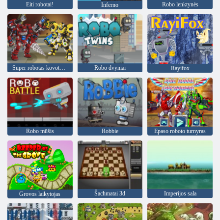
Eiti robotai!
Robo lenktynės
Inferno
Super robotas kovotojas 2
Robo dvyniai
Rayifox
Robo mūšis
Robbie
Epaso roboto turnyras
Šachmatai 3d
Imperijos sala
Grovos laikytojas