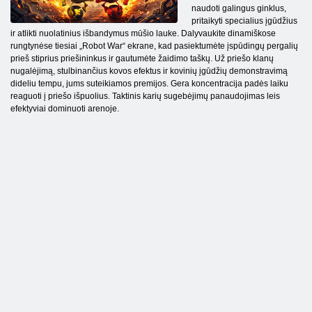
naudoti galingus ginklus,
pritaikyti specialius įgūdžius
ir atlikti nuolatinius išbandymus mūšio lauke. Dalyvaukite dinamiškose
rungtynėse tiesiai „Robot War“ ekrane, kad pasiektumėte įspūdingų pergalių
prieš stiprius priešininkus ir gautumėte žaidimo taškų. Už priešo klanų
nugalėjimą, stulbinančius kovos efektus ir kovinių įgūdžių demonstravimą
dideliu tempu, jums suteikiamos premijos. Gera koncentracija padės laiku
reaguoti į priešo išpuolius. Taktinis karių sugebėjimų panaudojimas leis
efektyviai dominuoti arenoje.