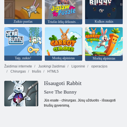
Zuikio punšas
Kulkos zuikis
Triušio lėlių dėlionės Vaikams
Taip, zuikis!
Morkų alpinistas
Morkų alpinistas
Žaidimai internete
Juokingi žaidimai
Ligoninė
operacijos
Chirurgas
triušis
HTML5
Išsaugoti Rabbit
Save The Bunny
Jūs esate - chirurgas. Jūsų užduotis - išsaugoti
triušių gyvenimą.