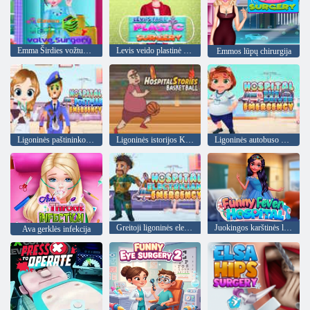
Emma Širdies vožtuvo chirurgija
Levis veido plastinė chirurgija
Emmos lūpų chirurgija
Ligoninės paštininko greitoji pagalba
Ligoninės istorijos Krepšinis
Ligoninės autobuso vairuotojo skubi pagalba
Greitoji ligoninės elektriko pagalba
Juokingos karštinės ligoninė
Ava gerklės infekcija