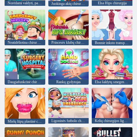
Norėdami valdyti, paspauskite X
Elsa Hips chirurgija
Juokinga akių chirurgija 2
Neatidėliotina chirurgija
Princesės klubų chirurgija
Bonnie inksto transplantacija
Daugiafunkcinė chirurgijos ligoninė
Rankų gydytojas
Elsa šaldytų smegenų chirurgija
Ligoninės futbolo chirurgija
Kelių chirurgijos ligoninių žaidimai
Mielų lūpų plastinė chirurgija