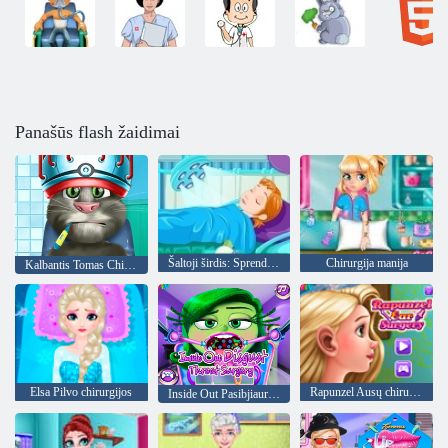
Panašūs flash žaidimai
Šaltoji širdis: Sprendimas dėl Princess Anne vertus operacija
Chirurgija manija
Kalbantis Tomas Chirurgas
Elsa Pilvo chirurgijos
Rapunzel Ausų chirurgija
Inside Out Pasibjiaurėjimas gerklės chirurgija