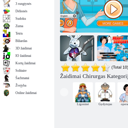
3 rungtynės
Dėlionės
Sudoku
Ursula smegenų chirurgija
Zuma
Tetris
Biliardas
3D žaidimai
IO žaidimai
Kortų žaidimai
(Total 10
Solitaire
Žaidimai Chirurgas Kategori
Šachmatai
Širdies
Išsaugoti Rabbit
Chirurgija: Ant jo peties operacija
chirurgijos
Žvejyba
Online žaidimai
Ligoninė
Gydytojas
opera