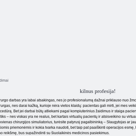
idimai
kilnus profesija!
rurgo darbas yra labai atsakingas, nes jo profesionalumą dažnai priklauso nuo žm
rurgas, nes darai kažką, kurioje nėra vietos klaidų: pacientas gali mirti, jei mes veik
cedūrą. Bet jei darbai būtų atliekami pagal kompiuterinius žaidimus ir staiga pacien
itiks – nes viskas yra ne realus, bet kartais virtualių pacientų ir atsisveikino su vir
kvienas chirurgijos simuliatorius, turėsite patyrusį pagalbininką – Slaugytojas ar jaun
iomis priemonėmis ir kokia tvarka naudoti, bet taip pat paaiškinti operacijos esm
o reikšmę, bus supažindinti su šiuolaikinės medicinos pasiekimus.