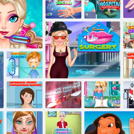
Kelių chirurgijos
ligoninių
žaidimai
Daugiafunkcinė
Ligoninės autobuso vairuotojo skubi
chirurgijos
Rankų gydytojas
pagalba
ligoninė
N
Greitoji
ų smegenų chirurgija
chirurgija
Operuoti dabar:
Perikardo
„Scalpel
Chirurgija
P
operacija
Maestro“
Emmos lūpų chirurgija
manija
vak