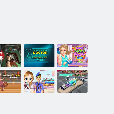
Chirurgas
gydytojas
virtualus darbas
Kaulų gydytojo
iprašau Bobo
Sim
pečių dėklas
Ligoninės
Ligoninės
„Cyberpunk“
istorijos
paštininko
chirurgijos
Krepšinis
greitoji pagalba
meistras