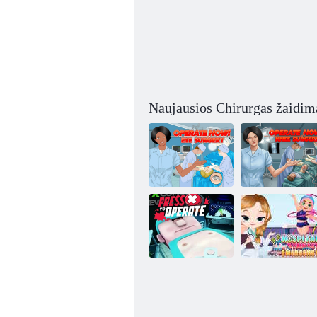
Naujausios Chirurgas žaidim
Veikti dabar:
Operuoti dabar:
akių chirurgija
kelio chirurgija
Norėdami
Ligoninės
valdyti,
gimnastikos
paspauskite X
skubioji pagalba