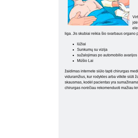
Vir
įdė
ele
liga. Jis
skubiai reikia šio svarbaus organo pe
lūžiai
Sunkumų su vizija
sužalojimas po automobilio avarijo
Mūšio Lai
žaidimas internete siūlo tapti chirurgas medi
viduramžius, kur rodykles arba vilkite siūti 
skausmas, kodėl pacientas yra sumažinama a
chirurgas norėčiau rekomenduoti mažiau kr