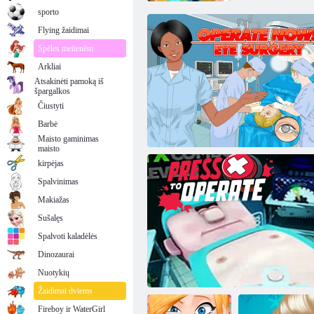
sporto
Flying žaidimai
Spēles meitenēm
Arkliai
Atsakinėti pamoką iš
špargalkos
Čiustyti
Barbė
Maisto gaminimas
maisto
kirpėjas
Spalvinimas
Makiažas
Sušalęs
Spalvoti kaladėlės
Dinozaurai
Veikti dabar: akių chirurgija
Nuotykių
Žaidimai dviems
Fireboy ir WaterGirl