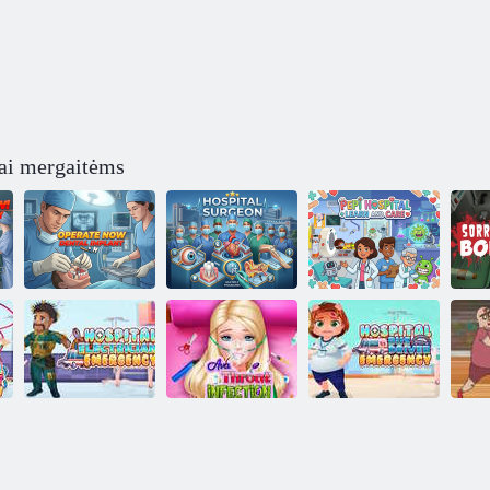
ai mergaitėms
Veikti dabar:
Pepi ligoninė
dantų
Ligoninės
Mokykitės ir
implantavimas
chirurgas
rūpinkitės
Ats
Ligoninės
Greitoji
autobuso
ligoninės
Ava gerklės
vairuotojo skubi
elektriko pagalba
infekcija
pagalba