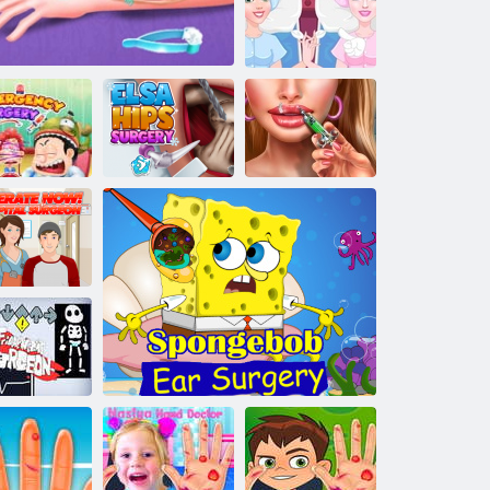
Ligoninės
futbolo
chirurgija
Bonnie inksto
transplantacija
eatidėliotina
Elsa Hips
Ellie Lips
chirurgija
Skubioji lūžių chirurgija
chirurgija
injekcijos
Dabar dirba
ligoninės
chirurgas
enktadienio
aro chirurgas