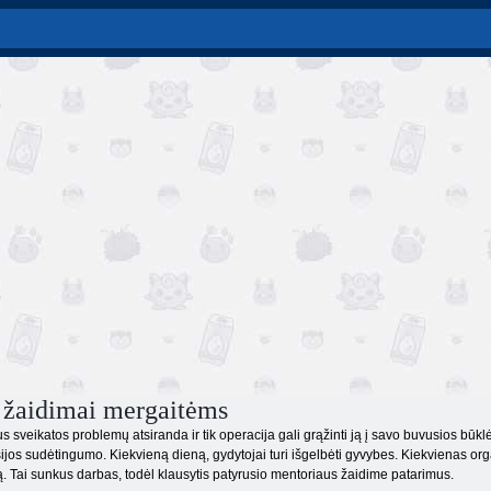
 žaidimai mergaitėms
sveikatos problemų atsiranda ir tik operacija gali grąžinti ją į savo buvusios būkl
fesijos sudėtingumo. Kiekvieną dieną, gydytojai turi išgelbėti gyvybes. Kiekvienas orga
iką. Tai sunkus darbas, todėl klausytis patyrusio mentoriaus žaidime patarimus.