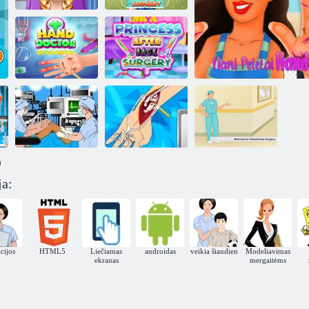
Įprasta
mergaičių
Levi veido
kosmetinė
plastinė
chirurgija
chirurgija
Princesė po
Luccas Neto
nugaros
rankų gydytojas
operacijos
)
ja:
Rankų chirurgija
Virtualus
Kojų chirurgija
2
chirurgas
Nani Pelekai rankų gy
cijos
HTML5
Liečiamas
androidas
veikia šiandien
Modeliavimas
ekranas
mergaitėms