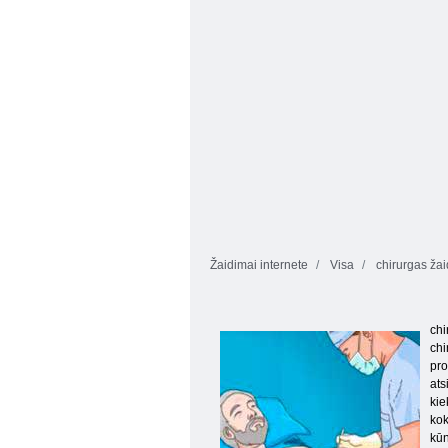
Žaidimai internete
Visa
chirurgas ža
chi
chi
pro
ats
kie
kok
kūn