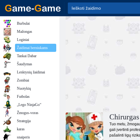
Burbulai
Mažongas
Loginiai
Žaidimai berniukams
Tankai Dabar
Šaudymas
Lenktynių žaidimai
Zombiai
Nuotykių
Futbolas
„Lego NinjaGo“
Žmogus-voras
Chirurgas
Strategija
Tuo metu, žmogaus 
karas
gali įvertinti pro
pašalinti ligų riz
snaiperis