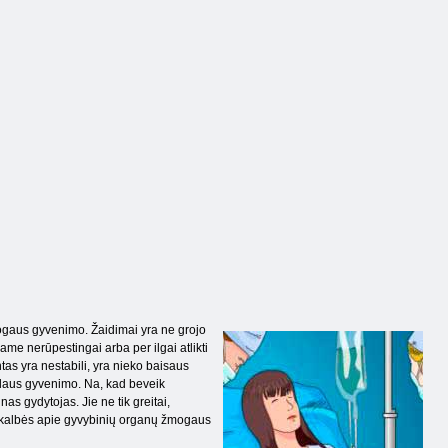
ogaus gyvenimo. Žaidimai yra ne grojo
iame nerūpestingai arba per ilgai atlikti
tas yra nestabili, yra nieko baisaus
tualaus gyvenimo. Na, kad beveik
as gydytojas. Jie ne tik greitai,
ę, kalbės apie gyvybinių organų žmogaus