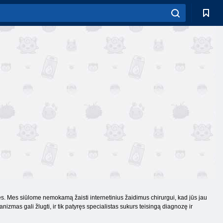
ės. Mes siūlome nemokamą žaisti internetinius žaidimus chirurgui, kad jūs jau
nizmas gali žlugti, ir tik patyręs specialistas sukurs teisingą diagnozę ir