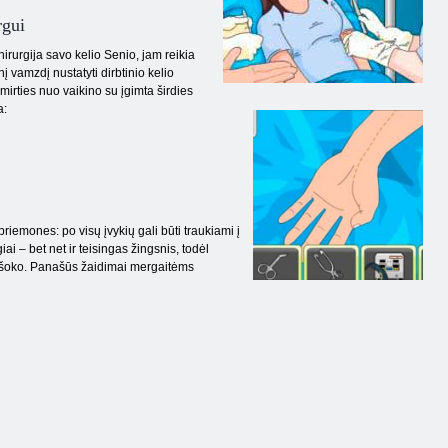
rgui
hirurgija savo kelio Senio, jam reikia
į vamzdį nustatyti dirbtinio kelio
 mirties nuo vaikino su įgimta širdies
a:
riemones: po visų įvykių gali būti traukiami į
i – bet net ir teisingas žingsnis, todėl
o šoko. Panašūs žaidimai mergaitėms