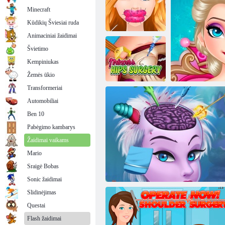
Minecraft
Kūdikių Šviesiai ruda
Animaciniai žaidimai
Švietimo
Mielų lūpų
plastinė
Kempiniukas
chirurgija
Norėdami valdyti, paspauskite X
Žemės ūkio
Transformeriai
Automobiliai
Princesės klubų
Ben 10
chirurgija
Pabėgimo kambarys
Žaidimai vaikams
Mario
Sraigė Bobas
Elsa šaldyt
Sonic žaidimai
Slidinėjimas
Questai
Flash žaidimai