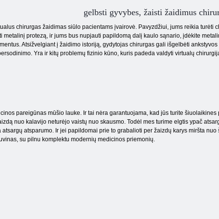
gelbsti gyvybes, žaisti žaidimus chiru
tualus chirurgas žaidimas siūlo pacientams įvairovė. Pavyzdžiui, jums reikia turėti c
ti metalinį protezą, ir jums bus nupjauti papildomą dalį kaulo sąnario, įdėkite metalin
mentus. Atsižvelgiant į žaidimo istoriją, gydytojas chirurgas gali išgelbėti ankstyvos
rsodinimo. Yra ir kitų problemų fizinio kūno, kuris padeda valdyti virtualų chirurgij
s
cinos pareigūnas mūšio lauke. Ir tai nėra garantuojama, kad jūs turite šiuolaikines p
žaizdą nuo kalavijo neturėjo vaistų nuo skausmo. Todėl mes turime elgtis ypač atsargia
tsargų atsparumo. Ir jei papildomai prie to grabalioti per žaizdų karys miršta nu
uvinas, su pilnu komplektu modernių medicinos priemonių.