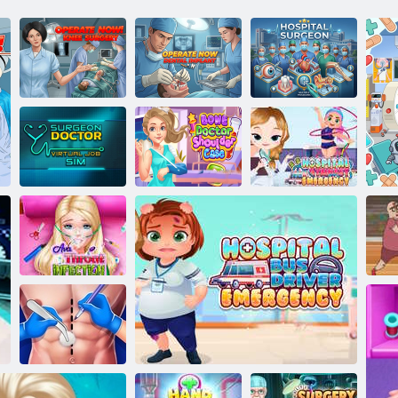
Veikti dabar:
Operuoti dabar:
dantų
Ligoninės
kelio chirurgija
implantavimas
chirurgas
Chirurgas
gydytojas
Ligoninės
virtualus darbas
Kaulų gydytojo
gimnastikos
Sim
pečių dėklas
skubioji pagalba
Ava gerklės
infekcija